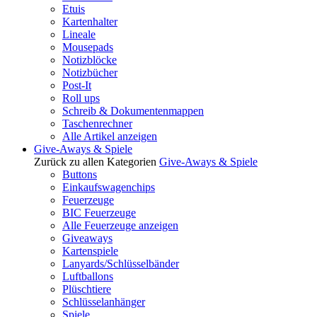
Etuis
Kartenhalter
Lineale
Mousepads
Notizblöcke
Notizbücher
Post-It
Roll ups
Schreib & Dokumentenmappen
Taschenrechner
Alle Artikel anzeigen
Give-Aways & Spiele
Zurück zu allen Kategorien
Give-Aways & Spiele
Buttons
Einkaufswagenchips
Feuerzeuge
BIC Feuerzeuge
Alle Feuerzeuge anzeigen
Giveaways
Kartenspiele
Lanyards/Schlüsselbänder
Luftballons
Plüschtiere
Schlüsselanhänger
Spiele