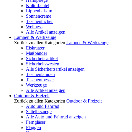
Handpflege
Kulturbeutel
Lippenbalsam
Sonnencreme
Taschentücher
Wellness
Alle Artikel anzeigen
Lampen & Werkzeuge
Zurück zu allen Kategorien
Lampen & Werkzeuge
Eiskratzer
Maßbänder
Sicherheitsartikel
Sicherheitswesten
Alle Sicherheitsartikel anzeigen
Taschenlampen
Taschenmesser
Werkzeuge
Alle Artikel anzeigen
Outdoor & Freizeit
Zurück zu allen Kategorien
Outdoor & Freizeit
Auto und Fahrrad
Sattelbezuege
Alle Auto und Fahrrad anzeigen
Ferngläser
Flaggen