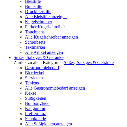
Bleistifte
Buntstifte
Druckbleistifte
Alle Bleistifte anzeigen
Kugelschreiber
Parker Kugelschreiber
Touchpens
Alle Kugelschreiber anzeigen
Schreibsets
Textmarker
Alle Artikel anzeigen
Süßes, Salziges & Getränke
Zurück zu allen Kategorien
Süßes, Salziges & Getränke
Gastronomiebedarf
Bierdeckel
Servietten
Tabletts
Alle Gastronomiebedarf anzeigen
Kekse
Süßigkeiten
Bonbongläser
Kaugummi
Pfefferminz
Schokolade
Alle Süßigkeiten anzeigen