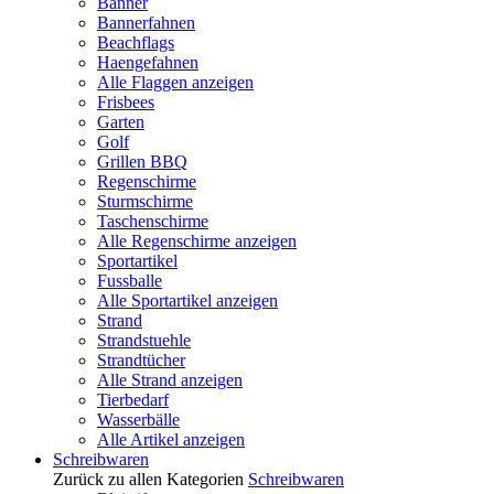
Banner
Bannerfahnen
Beachflags
Haengefahnen
Alle Flaggen anzeigen
Frisbees
Garten
Golf
Grillen BBQ
Regenschirme
Sturmschirme
Taschenschirme
Alle Regenschirme anzeigen
Sportartikel
Fussballe
Alle Sportartikel anzeigen
Strand
Strandstuehle
Strandtücher
Alle Strand anzeigen
Tierbedarf
Wasserbälle
Alle Artikel anzeigen
Schreibwaren
Zurück zu allen Kategorien
Schreibwaren