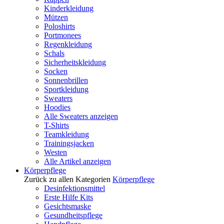
Kinderkleidung
Mützen
Poloshirts
Portmonees
Regenkleidung
Schals
Sicherheitskleidung
Socken
Sonnenbrillen
Sportkleidung
Sweaters
Hoodies
Alle Sweaters anzeigen
T-Shirts
Teamkleidung
Trainingsjacken
Westen
Alle Artikel anzeigen
Körperpflege
Zurück zu allen Kategorien
Körperpflege
Desinfektionsmittel
Erste Hilfe Kits
Gesichtsmaske
Gesundheitspflege