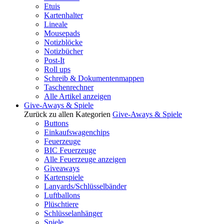
Etuis
Kartenhalter
Lineale
Mousepads
Notizblöcke
Notizbücher
Post-It
Roll ups
Schreib & Dokumentenmappen
Taschenrechner
Alle Artikel anzeigen
Give-Aways & Spiele
Zurück zu allen Kategorien
Give-Aways & Spiele
Buttons
Einkaufswagenchips
Feuerzeuge
BIC Feuerzeuge
Alle Feuerzeuge anzeigen
Giveaways
Kartenspiele
Lanyards/Schlüsselbänder
Luftballons
Plüschtiere
Schlüsselanhänger
Spiele