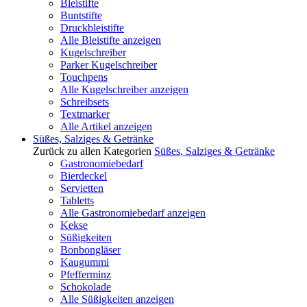
Bleistifte
Buntstifte
Druckbleistifte
Alle Bleistifte anzeigen
Kugelschreiber
Parker Kugelschreiber
Touchpens
Alle Kugelschreiber anzeigen
Schreibsets
Textmarker
Alle Artikel anzeigen
Süßes, Salziges & Getränke
Zurück zu allen Kategorien
Süßes, Salziges & Getränke
Gastronomiebedarf
Bierdeckel
Servietten
Tabletts
Alle Gastronomiebedarf anzeigen
Kekse
Süßigkeiten
Bonbongläser
Kaugummi
Pfefferminz
Schokolade
Alle Süßigkeiten anzeigen