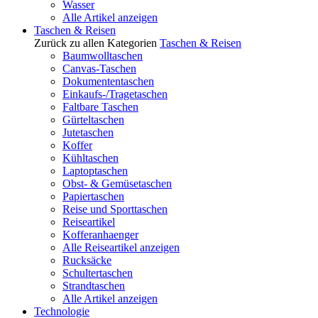
Wasser
Alle Artikel anzeigen
Taschen & Reisen
Zurück zu allen Kategorien
Taschen & Reisen
Baumwolltaschen
Canvas-Taschen
Dokumententaschen
Einkaufs-/Tragetaschen
Faltbare Taschen
Gürteltaschen
Jutetaschen
Koffer
Kühltaschen
Laptoptaschen
Obst- & Gemüsetaschen
Papiertaschen
Reise und Sporttaschen
Reiseartikel
Kofferanhaenger
Alle Reiseartikel anzeigen
Rucksäcke
Schultertaschen
Strandtaschen
Alle Artikel anzeigen
Technologie