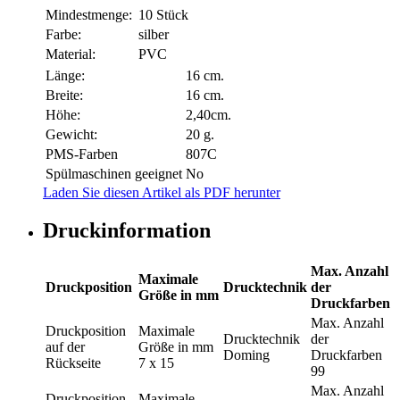
Mindestmenge:
10 Stück
Farbe:
silber
Material:
PVC
Länge:
16 cm.
Breite:
16 cm.
Höhe:
2,40cm.
Gewicht:
20 g.
PMS-Farben
807C
Spülmaschinen geeignet
No
Laden Sie diesen Artikel als PDF herunter
Druckinformation
Max. Anzahl
Maximale
Druckposition
Drucktechnik
der
Größe in mm
Druckfarben
Max. Anzahl
Druckposition
Maximale
Drucktechnik
der
auf der
Größe in mm
Doming
Druckfarben
Rückseite
7 x 15
99
Max. Anzahl
Druckposition
Maximale