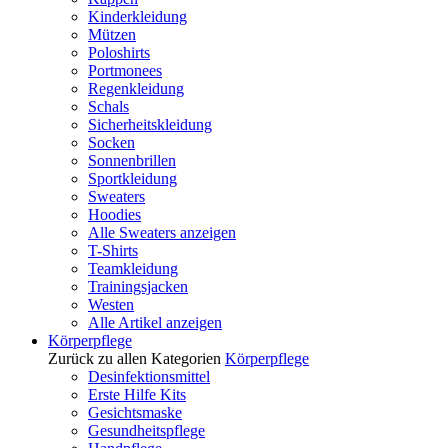
Kinderkleidung
Mützen
Poloshirts
Portmonees
Regenkleidung
Schals
Sicherheitskleidung
Socken
Sonnenbrillen
Sportkleidung
Sweaters
Hoodies
Alle Sweaters anzeigen
T-Shirts
Teamkleidung
Trainingsjacken
Westen
Alle Artikel anzeigen
Körperpflege
Zurück zu allen Kategorien
Körperpflege
Desinfektionsmittel
Erste Hilfe Kits
Gesichtsmaske
Gesundheitspflege