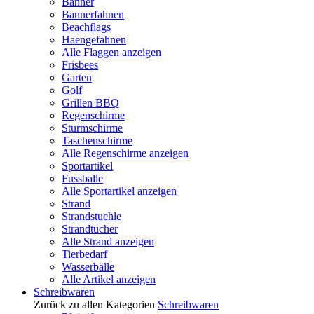
Banner
Bannerfahnen
Beachflags
Haengefahnen
Alle Flaggen anzeigen
Frisbees
Garten
Golf
Grillen BBQ
Regenschirme
Sturmschirme
Taschenschirme
Alle Regenschirme anzeigen
Sportartikel
Fussballe
Alle Sportartikel anzeigen
Strand
Strandstuehle
Strandtücher
Alle Strand anzeigen
Tierbedarf
Wasserbälle
Alle Artikel anzeigen
Schreibwaren
Zurück zu allen Kategorien
Schreibwaren