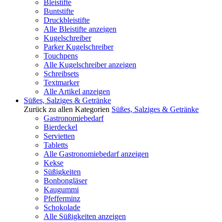
Bleistifte
Buntstifte
Druckbleistifte
Alle Bleistifte anzeigen
Kugelschreiber
Parker Kugelschreiber
Touchpens
Alle Kugelschreiber anzeigen
Schreibsets
Textmarker
Alle Artikel anzeigen
Süßes, Salziges & Getränke
Zurück zu allen Kategorien
Süßes, Salziges & Getränke
Gastronomiebedarf
Bierdeckel
Servietten
Tabletts
Alle Gastronomiebedarf anzeigen
Kekse
Süßigkeiten
Bonbongläser
Kaugummi
Pfefferminz
Schokolade
Alle Süßigkeiten anzeigen