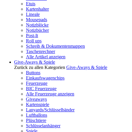
Etuis
Kartenhalter
Lineale
Mousepads
Notizblöcke
Notizbücher
Post-It
Roll ups
Schreib & Dokumentenmappen
Taschenrechner
Alle Artikel anzeigen
Give-Aways & Spiele
Zurück zu allen Kategorien
Give-Aways & Spiele
Buttons
Einkaufswagenchips
Feuerzeuge
BIC Feuerzeuge
Alle Feuerzeuge anzeigen
Giveaways
Kartenspiele
Lanyards/Schlüsselbänder
Luftballons
Plüschtiere
Schlüsselanhänger
Spiele