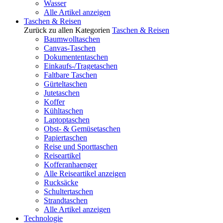
Wasser
Alle Artikel anzeigen
Taschen & Reisen
Zurück zu allen Kategorien
Taschen & Reisen
Baumwolltaschen
Canvas-Taschen
Dokumententaschen
Einkaufs-/Tragetaschen
Faltbare Taschen
Gürteltaschen
Jutetaschen
Koffer
Kühltaschen
Laptoptaschen
Obst- & Gemüsetaschen
Papiertaschen
Reise und Sporttaschen
Reiseartikel
Kofferanhaenger
Alle Reiseartikel anzeigen
Rucksäcke
Schultertaschen
Strandtaschen
Alle Artikel anzeigen
Technologie