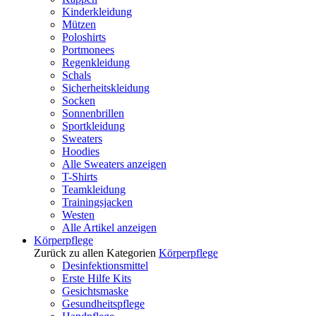
Kinderkleidung
Mützen
Poloshirts
Portmonees
Regenkleidung
Schals
Sicherheitskleidung
Socken
Sonnenbrillen
Sportkleidung
Sweaters
Hoodies
Alle Sweaters anzeigen
T-Shirts
Teamkleidung
Trainingsjacken
Westen
Alle Artikel anzeigen
Körperpflege
Zurück zu allen Kategorien
Körperpflege
Desinfektionsmittel
Erste Hilfe Kits
Gesichtsmaske
Gesundheitspflege