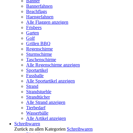
Banner
Bannerfahnen
Beachflags
Haengefahnen
Alle Flaggen anzeigen
Frisbees
Garten
Golf
Grillen BBQ
Regenschirme
Sturmschirme
Taschenschirme
Alle Regenschirme anzeigen
Sportartikel
Fussballe
Alle Sportartikel anzeigen
Strand
Strandstuehle
Strandtücher
Alle Strand anzeigen
Tierbedarf
Wasserbälle
Alle Artikel anzeigen
Schreibwaren
Zurück zu allen Kategorien
Schreibwaren