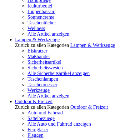
Handpflege
Kulturbeutel
Lippenbalsam
Sonnencreme
Taschentücher
Wellness
Alle Artikel anzeigen
Lampen & Werkzeuge
Zurück zu allen Kategorien
Lampen & Werkzeuge
Eiskratzer
Maßbänder
Sicherheitsartikel
Sicherheitswesten
Alle Sicherheitsartikel anzeigen
Taschenlampen
Taschenmesser
Werkzeuge
Alle Artikel anzeigen
Outdoor & Freizeit
Zurück zu allen Kategorien
Outdoor & Freizeit
Auto und Fahrrad
Sattelbezuege
Alle Auto und Fahrrad anzeigen
Ferngläser
Flaggen