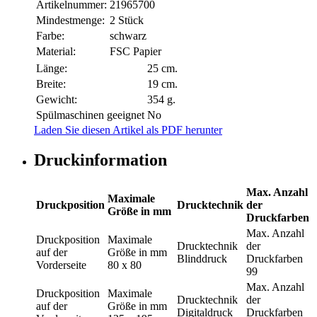
Artikelnummer:
21965700
Mindestmenge:
2 Stück
Farbe:
schwarz
Material:
FSC Papier
Länge:
25 cm.
Breite:
19 cm.
Gewicht:
354 g.
Spülmaschinen geeignet
No
Laden Sie diesen Artikel als PDF herunter
Druckinformation
Max. Anzahl
Maximale
Druckposition
Drucktechnik
der
Größe in mm
Druckfarben
Max. Anzahl
Druckposition
Maximale
Drucktechnik
der
auf der
Größe in mm
Blinddruck
Druckfarben
Vorderseite
80 x 80
99
Max. Anzahl
Druckposition
Maximale
Drucktechnik
der
auf der
Größe in mm
Digitaldruck
Druckfarben