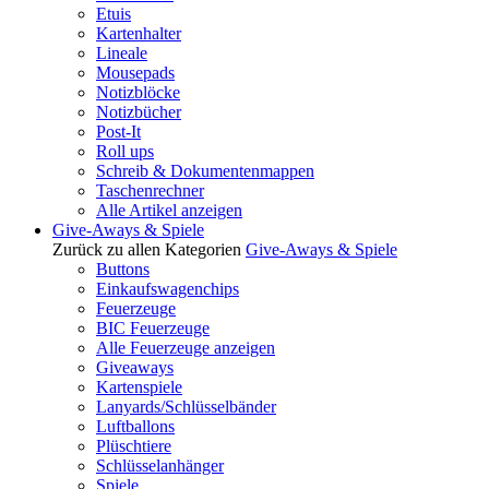
Etuis
Kartenhalter
Lineale
Mousepads
Notizblöcke
Notizbücher
Post-It
Roll ups
Schreib & Dokumentenmappen
Taschenrechner
Alle Artikel anzeigen
Give-Aways & Spiele
Zurück zu allen Kategorien
Give-Aways & Spiele
Buttons
Einkaufswagenchips
Feuerzeuge
BIC Feuerzeuge
Alle Feuerzeuge anzeigen
Giveaways
Kartenspiele
Lanyards/Schlüsselbänder
Luftballons
Plüschtiere
Schlüsselanhänger
Spiele