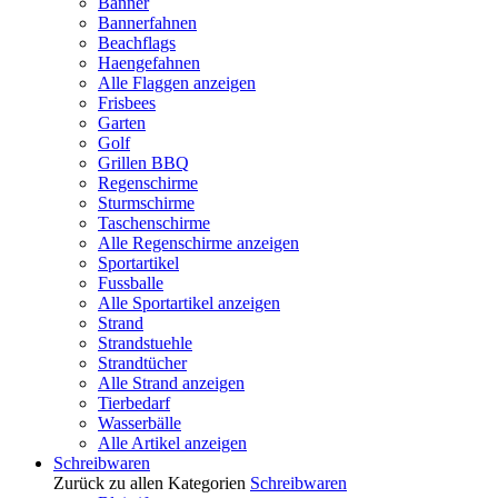
Banner
Bannerfahnen
Beachflags
Haengefahnen
Alle Flaggen anzeigen
Frisbees
Garten
Golf
Grillen BBQ
Regenschirme
Sturmschirme
Taschenschirme
Alle Regenschirme anzeigen
Sportartikel
Fussballe
Alle Sportartikel anzeigen
Strand
Strandstuehle
Strandtücher
Alle Strand anzeigen
Tierbedarf
Wasserbälle
Alle Artikel anzeigen
Schreibwaren
Zurück zu allen Kategorien
Schreibwaren