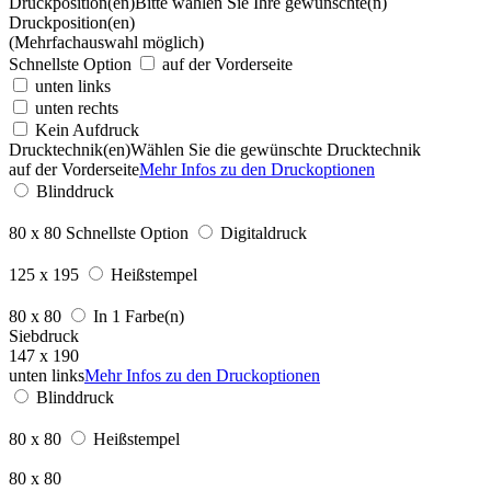
Druckposition(en)
Bitte wählen Sie Ihre gewünschte(n)
Druckposition(en)
(Mehrfachauswahl möglich)
Schnellste Option
auf der Vorderseite
unten links
unten rechts
Kein Aufdruck
Drucktechnik(en)
Wählen Sie die gewünschte Drucktechnik
auf der Vorderseite
Mehr Infos zu den Druckoptionen
Blinddruck
80 x 80
Schnellste Option
Digitaldruck
125 x 195
Heißstempel
80 x 80
In 1 Farbe(n)
Siebdruck
147 x 190
unten links
Mehr Infos zu den Druckoptionen
Blinddruck
80 x 80
Heißstempel
80 x 80