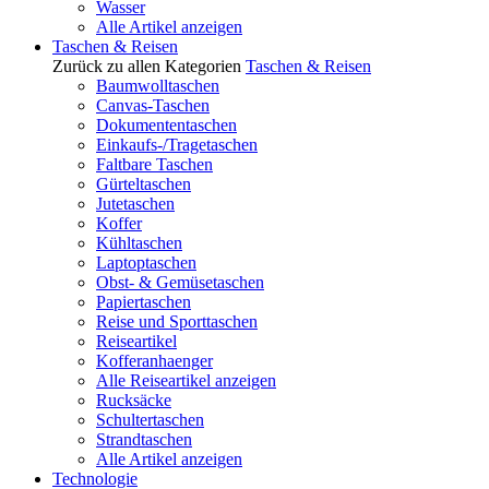
Wasser
Alle Artikel anzeigen
Taschen & Reisen
Zurück zu allen Kategorien
Taschen & Reisen
Baumwolltaschen
Canvas-Taschen
Dokumententaschen
Einkaufs-/Tragetaschen
Faltbare Taschen
Gürteltaschen
Jutetaschen
Koffer
Kühltaschen
Laptoptaschen
Obst- & Gemüsetaschen
Papiertaschen
Reise und Sporttaschen
Reiseartikel
Kofferanhaenger
Alle Reiseartikel anzeigen
Rucksäcke
Schultertaschen
Strandtaschen
Alle Artikel anzeigen
Technologie