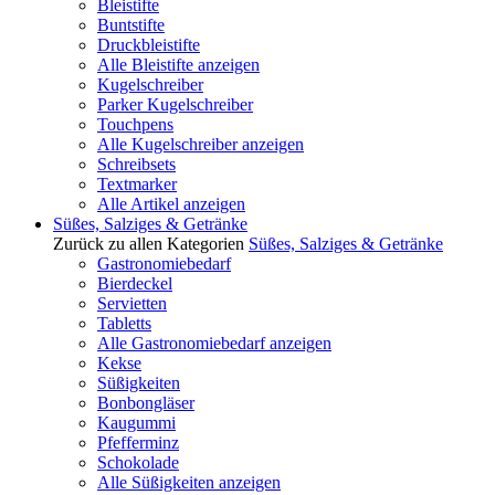
Bleistifte
Buntstifte
Druckbleistifte
Alle Bleistifte anzeigen
Kugelschreiber
Parker Kugelschreiber
Touchpens
Alle Kugelschreiber anzeigen
Schreibsets
Textmarker
Alle Artikel anzeigen
Süßes, Salziges & Getränke
Zurück zu allen Kategorien
Süßes, Salziges & Getränke
Gastronomiebedarf
Bierdeckel
Servietten
Tabletts
Alle Gastronomiebedarf anzeigen
Kekse
Süßigkeiten
Bonbongläser
Kaugummi
Pfefferminz
Schokolade
Alle Süßigkeiten anzeigen