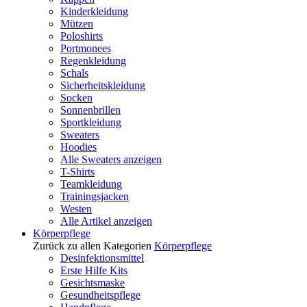
Kinderkleidung
Mützen
Poloshirts
Portmonees
Regenkleidung
Schals
Sicherheitskleidung
Socken
Sonnenbrillen
Sportkleidung
Sweaters
Hoodies
Alle Sweaters anzeigen
T-Shirts
Teamkleidung
Trainingsjacken
Westen
Alle Artikel anzeigen
Körperpflege
Zurück zu allen Kategorien
Körperpflege
Desinfektionsmittel
Erste Hilfe Kits
Gesichtsmaske
Gesundheitspflege