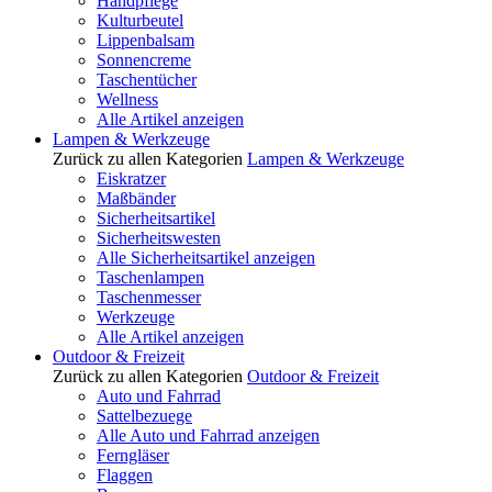
Handpflege
Kulturbeutel
Lippenbalsam
Sonnencreme
Taschentücher
Wellness
Alle Artikel anzeigen
Lampen & Werkzeuge
Zurück zu allen Kategorien
Lampen & Werkzeuge
Eiskratzer
Maßbänder
Sicherheitsartikel
Sicherheitswesten
Alle Sicherheitsartikel anzeigen
Taschenlampen
Taschenmesser
Werkzeuge
Alle Artikel anzeigen
Outdoor & Freizeit
Zurück zu allen Kategorien
Outdoor & Freizeit
Auto und Fahrrad
Sattelbezuege
Alle Auto und Fahrrad anzeigen
Ferngläser
Flaggen