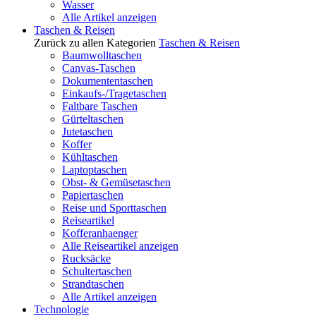
Wasser
Alle Artikel anzeigen
Taschen & Reisen
Zurück zu allen Kategorien
Taschen & Reisen
Baumwolltaschen
Canvas-Taschen
Dokumententaschen
Einkaufs-/Tragetaschen
Faltbare Taschen
Gürteltaschen
Jutetaschen
Koffer
Kühltaschen
Laptoptaschen
Obst- & Gemüsetaschen
Papiertaschen
Reise und Sporttaschen
Reiseartikel
Kofferanhaenger
Alle Reiseartikel anzeigen
Rucksäcke
Schultertaschen
Strandtaschen
Alle Artikel anzeigen
Technologie