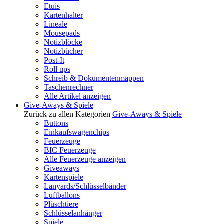
Etuis
Kartenhalter
Lineale
Mousepads
Notizblöcke
Notizbücher
Post-It
Roll ups
Schreib & Dokumentenmappen
Taschenrechner
Alle Artikel anzeigen
Give-Aways & Spiele
Zurück zu allen Kategorien
Give-Aways & Spiele
Buttons
Einkaufswagenchips
Feuerzeuge
BIC Feuerzeuge
Alle Feuerzeuge anzeigen
Giveaways
Kartenspiele
Lanyards/Schlüsselbänder
Luftballons
Plüschtiere
Schlüsselanhänger
Spiele