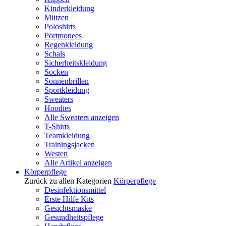
Kinderkleidung
Mützen
Poloshirts
Portmonees
Regenkleidung
Schals
Sicherheitskleidung
Socken
Sonnenbrillen
Sportkleidung
Sweaters
Hoodies
Alle Sweaters anzeigen
T-Shirts
Teamkleidung
Trainingsjacken
Westen
Alle Artikel anzeigen
Körperpflege
Zurück zu allen Kategorien
Körperpflege
Desinfektionsmittel
Erste Hilfe Kits
Gesichtsmaske
Gesundheitspflege