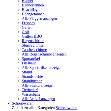
Banner
Bannerfahnen
Beachflags
Haengefahnen
Alle Flaggen anzeigen
Frisbees
Garten
Golf
Grillen BBQ
Regenschirme
Sturmschirme
Taschenschirme
Alle Regenschirme anzeigen
Sportartikel
Fussballe
Alle Sportartikel anzeigen
Strand
Strandstuehle
Strandtücher
Alle Strand anzeigen
Tierbedarf
Wasserbälle
Alle Artikel anzeigen
Schreibwaren
Zurück zu allen Kategorien
Schreibwaren