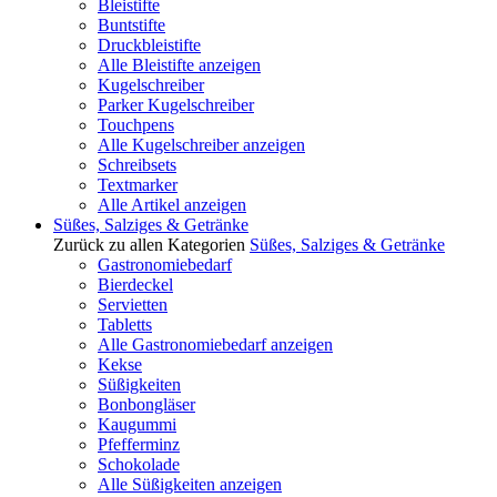
Bleistifte
Buntstifte
Druckbleistifte
Alle Bleistifte anzeigen
Kugelschreiber
Parker Kugelschreiber
Touchpens
Alle Kugelschreiber anzeigen
Schreibsets
Textmarker
Alle Artikel anzeigen
Süßes, Salziges & Getränke
Zurück zu allen Kategorien
Süßes, Salziges & Getränke
Gastronomiebedarf
Bierdeckel
Servietten
Tabletts
Alle Gastronomiebedarf anzeigen
Kekse
Süßigkeiten
Bonbongläser
Kaugummi
Pfefferminz
Schokolade
Alle Süßigkeiten anzeigen