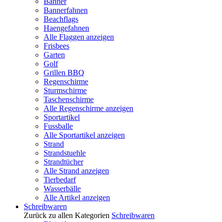
Banner
Bannerfahnen
Beachflags
Haengefahnen
Alle Flaggen anzeigen
Frisbees
Garten
Golf
Grillen BBQ
Regenschirme
Sturmschirme
Taschenschirme
Alle Regenschirme anzeigen
Sportartikel
Fussballe
Alle Sportartikel anzeigen
Strand
Strandstuehle
Strandtücher
Alle Strand anzeigen
Tierbedarf
Wasserbälle
Alle Artikel anzeigen
Schreibwaren
Zurück zu allen Kategorien
Schreibwaren