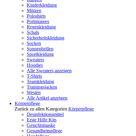
Kinderkleidung
Mützen
Poloshirts
Portmonees
Regenkleidung
Schals
Sicherheitskleidung
Socken
Sonnenbrillen
Sportkleidung
Sweaters
Hoodies
Alle Sweaters anzeigen
T-Shirts
Teamkleidung
Trainingsjacken
Westen
Alle Artikel anzeigen
Körperpflege
Zurück zu allen Kategorien
Körperpflege
Desinfektionsmittel
Erste Hilfe Kits
Gesichtsmaske
Gesundheitspflege