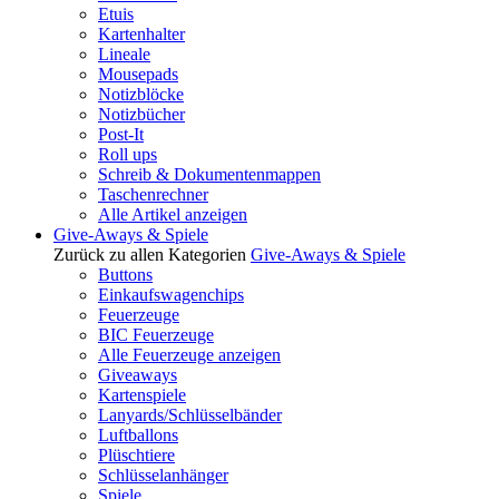
Etuis
Kartenhalter
Lineale
Mousepads
Notizblöcke
Notizbücher
Post-It
Roll ups
Schreib & Dokumentenmappen
Taschenrechner
Alle Artikel anzeigen
Give-Aways & Spiele
Zurück zu allen Kategorien
Give-Aways & Spiele
Buttons
Einkaufswagenchips
Feuerzeuge
BIC Feuerzeuge
Alle Feuerzeuge anzeigen
Giveaways
Kartenspiele
Lanyards/Schlüsselbänder
Luftballons
Plüschtiere
Schlüsselanhänger
Spiele