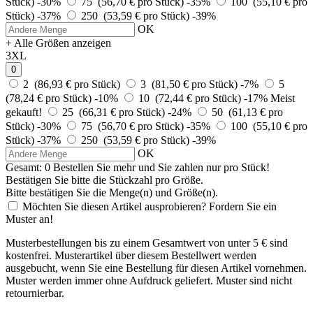
Stück)
-30%
75 (56,70 € pro Stück)
-35%
100 (55,10 € pro
Stück)
-37%
250 (53,59 € pro Stück)
-39%
OK
+ Alle Größen anzeigen
3XL
0
2 (86,93 € pro Stück)
3 (81,50 € pro Stück)
-7%
5
(78,24 € pro Stück)
-10%
10 (72,44 € pro Stück)
-17%
Meist
gekauft!
25 (66,31 € pro Stück)
-24%
50 (61,13 € pro
Stück)
-30%
75 (56,70 € pro Stück)
-35%
100 (55,10 € pro
Stück)
-37%
250 (53,59 € pro Stück)
-39%
OK
Gesamt:
0
Bestellen Sie
mehr und Sie zahlen nur
pro Stück!
Bestätigen Sie bitte die Stückzahl pro Größe.
Bitte bestätigen Sie die Menge(n) und Größe(n).
Möchten Sie diesen Artikel ausprobieren? Fordern Sie ein
Muster an!
Musterbestellungen bis zu einem Gesamtwert von unter 5 € sind
kostenfrei. Musterartikel über diesem Bestellwert werden
ausgebucht, wenn Sie eine Bestellung für diesen Artikel vornehmen.
Muster werden immer ohne Aufdruck geliefert. Muster sind nicht
retournierbar.