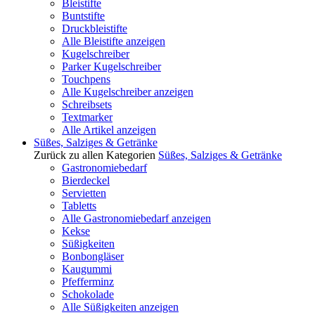
Bleistifte
Buntstifte
Druckbleistifte
Alle Bleistifte anzeigen
Kugelschreiber
Parker Kugelschreiber
Touchpens
Alle Kugelschreiber anzeigen
Schreibsets
Textmarker
Alle Artikel anzeigen
Süßes, Salziges & Getränke
Zurück zu allen Kategorien
Süßes, Salziges & Getränke
Gastronomiebedarf
Bierdeckel
Servietten
Tabletts
Alle Gastronomiebedarf anzeigen
Kekse
Süßigkeiten
Bonbongläser
Kaugummi
Pfefferminz
Schokolade
Alle Süßigkeiten anzeigen