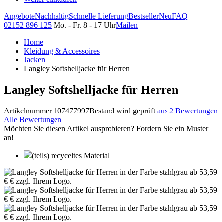
Angebote
Nachhaltig
Schnelle Lieferung
Bestseller
Neu
FAQ
02152 896 125
Mo. - Fr. 8 - 17 Uhr
Mailen
Home
Kleidung & Accessoires
Jacken
Langley Softshelljacke für Herren
Langley Softshelljacke für Herren
Artikelnummer 107477997
Bestand wird geprüft
aus 2 Bewertungen
Alle Bewertungen
Möchten Sie diesen Artikel ausprobieren? Fordern Sie ein Muster
an!
(teils) recyceltes Material