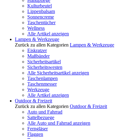
Handpflege
Kulturbeutel
Lippenbalsam
Sonnencreme
Taschentücher
Wellness
Alle Artikel anzeigen
Lampen & Werkzeuge
Zurück zu allen Kategorien
Lampen & Werkzeuge
Eiskratzer
Maßbänder
Sicherheitsartikel
Sicherheitswesten
Alle Sicherheitsartikel anzeigen
Taschenlampen
Taschenmesser
Werkzeuge
Alle Artikel anzeigen
Outdoor & Freizeit
Zurück zu allen Kategorien
Outdoor & Freizeit
Auto und Fahrrad
Sattelbezuege
Alle Auto und Fahrrad anzeigen
Ferngläser
Flaggen