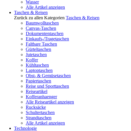
Wasser
Alle Artikel anzeigen
Taschen & Reisen
Zurück zu allen Kategorien
Taschen & Reisen
Baumwolltaschen
Canvas-Taschen
Dokumententaschen
Einkaufs-/Tragetaschen
Faltbare Taschen
Gürteltaschen
Jutetaschen
Koffer
Kühltaschen
Laptoptaschen
Obst- & Gemüsetaschen
Papiertaschen
Reise und Sporttaschen
Reiseartikel
Kofferanhaenger
Alle Reiseartikel anzeigen
Rucksäcke
Schultertaschen
Strandtaschen
Alle Artikel anzeigen
Technologie