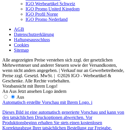
IGO Werbeartikel Schweiz
IGO Promo United Kingdom
IGO Profil Norge
IGO Promo Nederland
AGB
Datenschutzerklärung
Haftungsausschluss
Cookies
Sitemap
Alle angezeigten Preise verstehen sich zzgl. der gesetzlichen
Mehrwertsteuer und anderer Steuern sowie der Versandkosten,
wenn nicht anders angegeben. | Verkauf nur an Gewerbetreibende,
Preise zzgl. Gesetzl. MwSt. | ©2026 IGO - Werbeartikel &
Geschenke. Alle Rechte vorbehalten.
Vorabansicht mit Ihrem Logo!
An
Aus
Jetzt ansehen
Logo ändern
Aus
Automatisch erstellte Vorschau mit Ihrem Logo.
i
Dieses Bild ist eine automatisch generierte Vorschau und kann von
den tatsächlichen Druckoptionen abweichen. Vor
Produktionsbeginn erhalten Sie stets einen kostenlosen
Korrekturabzug Ihrer tatsächlichen Bestellung zur Freigabe.