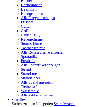
Banner
Bannerfahnen
Beachflags
Haengefahnen
Alle Flaggen anzeigen
Frisbees
Garten
Golf
Grillen BBQ
Regenschirme
Sturmschirme
Taschenschirme
Alle Regenschirme anzeigen
Sportartikel
Fussballe
Alle Sportartikel anzeigen
Strand
Strandstuehle
Strandtücher
Alle Strand anzeigen
Tierbedarf
Wasserbälle
Alle Artikel anzeigen
Schreibwaren
Zurück zu allen Kategorien
Schreibwaren