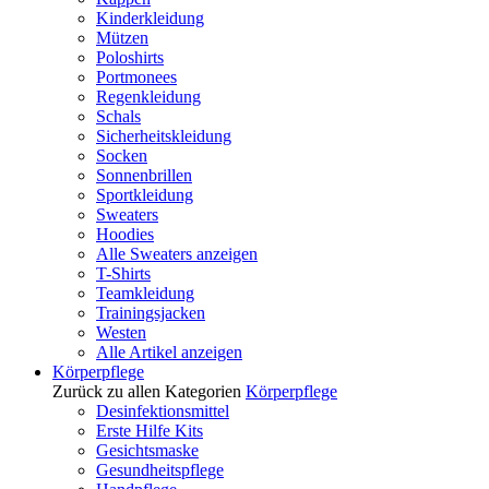
Kinderkleidung
Mützen
Poloshirts
Portmonees
Regenkleidung
Schals
Sicherheitskleidung
Socken
Sonnenbrillen
Sportkleidung
Sweaters
Hoodies
Alle Sweaters anzeigen
T-Shirts
Teamkleidung
Trainingsjacken
Westen
Alle Artikel anzeigen
Körperpflege
Zurück zu allen Kategorien
Körperpflege
Desinfektionsmittel
Erste Hilfe Kits
Gesichtsmaske
Gesundheitspflege