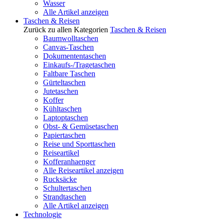
Wasser
Alle Artikel anzeigen
Taschen & Reisen
Zurück zu allen Kategorien
Taschen & Reisen
Baumwolltaschen
Canvas-Taschen
Dokumententaschen
Einkaufs-/Tragetaschen
Faltbare Taschen
Gürteltaschen
Jutetaschen
Koffer
Kühltaschen
Laptoptaschen
Obst- & Gemüsetaschen
Papiertaschen
Reise und Sporttaschen
Reiseartikel
Kofferanhaenger
Alle Reiseartikel anzeigen
Rucksäcke
Schultertaschen
Strandtaschen
Alle Artikel anzeigen
Technologie