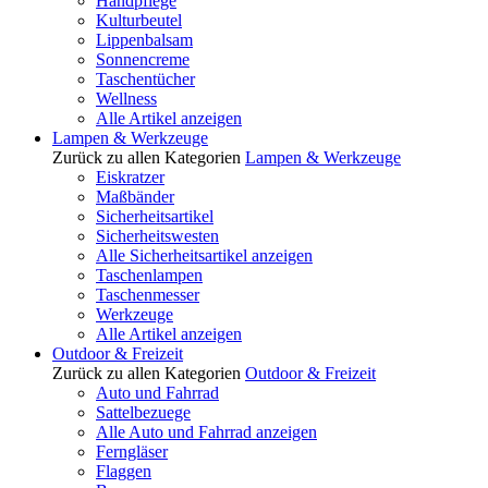
Handpflege
Kulturbeutel
Lippenbalsam
Sonnencreme
Taschentücher
Wellness
Alle Artikel anzeigen
Lampen & Werkzeuge
Zurück zu allen Kategorien
Lampen & Werkzeuge
Eiskratzer
Maßbänder
Sicherheitsartikel
Sicherheitswesten
Alle Sicherheitsartikel anzeigen
Taschenlampen
Taschenmesser
Werkzeuge
Alle Artikel anzeigen
Outdoor & Freizeit
Zurück zu allen Kategorien
Outdoor & Freizeit
Auto und Fahrrad
Sattelbezuege
Alle Auto und Fahrrad anzeigen
Ferngläser
Flaggen