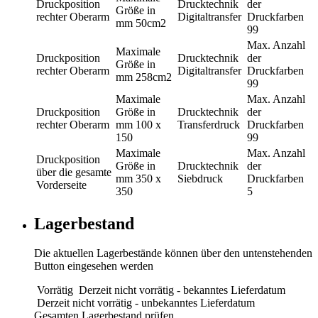
Druckposition
Drucktechnik
der
Größe in
rechter Oberarm
Digitaltransfer
Druckfarben
mm
50cm2
99
Max. Anzahl
Maximale
Druckposition
Drucktechnik
der
Größe in
rechter Oberarm
Digitaltransfer
Druckfarben
mm
258cm2
99
Maximale
Max. Anzahl
Druckposition
Größe in
Drucktechnik
der
rechter Oberarm
mm
100 x
Transferdruck
Druckfarben
150
99
Maximale
Max. Anzahl
Druckposition
Größe in
Drucktechnik
der
über die gesamte
mm
350 x
Siebdruck
Druckfarben
Vorderseite
350
5
Lagerbestand
Die aktuellen Lagerbestände können über den untenstehenden
Button eingesehen werden
Vorrätig
Derzeit nicht vorrätig - bekanntes Lieferdatum
Derzeit nicht vorrätig - unbekanntes Lieferdatum
Gesamten Lagerbestand prüfen