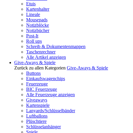
Etuis
Kartenhalter
Lineale
Mousepads
Notizblöcke
Notizbücher
Post-It
Roll ups
Schreib & Dokumentenmappen
Taschenrechner
Alle Artikel anzeigen
Give-Aways & Spiele
Zurück zu allen Kategorien
Give-Aways & Spiele
Buttons
Einkaufswagenchips
Feuerzeuge
BIC Feuerzeuge
Alle Feuerzeuge anzeigen
Giveaways
Kartenspiele
Lanyards/Schlüsselbänder
Luftballons
Plüschtiere
Schlüsselanhänger
Spiele