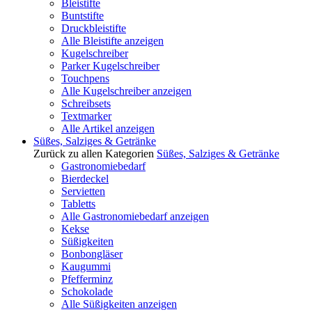
Bleistifte
Buntstifte
Druckbleistifte
Alle Bleistifte anzeigen
Kugelschreiber
Parker Kugelschreiber
Touchpens
Alle Kugelschreiber anzeigen
Schreibsets
Textmarker
Alle Artikel anzeigen
Süßes, Salziges & Getränke
Zurück zu allen Kategorien
Süßes, Salziges & Getränke
Gastronomiebedarf
Bierdeckel
Servietten
Tabletts
Alle Gastronomiebedarf anzeigen
Kekse
Süßigkeiten
Bonbongläser
Kaugummi
Pfefferminz
Schokolade
Alle Süßigkeiten anzeigen