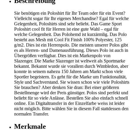
Beschreibung
Sie benötigen ein Poloshirt für Ihr Team oder für ein Event?
Vielleicht sogar für Ihr eigenes Merchandise? Egal für welche
Gelegenheit, Poloshirts sind sehr beliebt. Das Game Sport
Poloshirt cool fit für Herren ist eine gute Wahl – egal für
welche Gelegenheit. Das Polohemd ist kurzärmlig. Das Polo
besteht aus Mesh mit Cool Fit Finish 100% Polyester, 125
g/m2. Dies ist ein Herrenpolo. Die meisten unserer Polos gibt
es als Herren- und Damenausführung. Dieses Polo ist auch in
Übergrößen verfügbar. Dies ist ein Markenpolo von
Slazenger. Die Marke Slazenger ist weltweit als Sportmarke
bekannt. Bekannt wurde sie vorallem durch Wimbledon, aber
konnte in seinem nahezu 150 Jahren am Markt schon viele
Sportler begeistern. Es geht für die Marke um Funktionalität,
Style und Sachverstand. Sie wissen schon wie viele Poloshirts
Sie brauchen? Aber denken Sie dran: Bei einer größeren
Bestellmenge wird der Preis günstiger. Polos sind perfekt und
beliebt für so viele Anlässe. Bestellen Sie also einfach schnell
online. Ein Digitaltransfer in der Einzelfarbe weiss ist leider
nicht möglich. Bitte wählen Sie in diesem Fall stattdessen den
normalen Transfer.
Merkmale