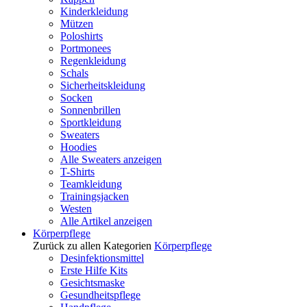
Kinderkleidung
Mützen
Poloshirts
Portmonees
Regenkleidung
Schals
Sicherheitskleidung
Socken
Sonnenbrillen
Sportkleidung
Sweaters
Hoodies
Alle Sweaters anzeigen
T-Shirts
Teamkleidung
Trainingsjacken
Westen
Alle Artikel anzeigen
Körperpflege
Zurück zu allen Kategorien
Körperpflege
Desinfektionsmittel
Erste Hilfe Kits
Gesichtsmaske
Gesundheitspflege