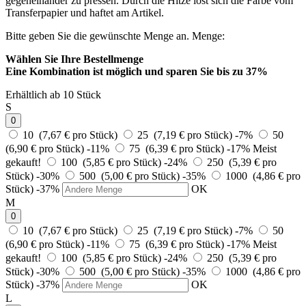
gegeneinander zu pressen. Durch die Hitze löst sich die Farbe vom
Transferpapier und haftet am Artikel.
Bitte geben Sie die gewünschte Menge an.
Menge:
Wählen Sie Ihre Bestellmenge
Eine Kombination ist möglich und
sparen Sie bis zu 37%
Erhältlich ab 10 Stück
S
0
10 (7,67 € pro Stück)
25 (7,19 € pro Stück)
-7%
50
(6,90 € pro Stück)
-11%
75 (6,39 € pro Stück)
-17%
Meist
gekauft!
100 (5,85 € pro Stück)
-24%
250 (5,39 € pro
Stück)
-30%
500 (5,00 € pro Stück)
-35%
1000 (4,86 € pro
Stück)
-37%
OK
M
0
10 (7,67 € pro Stück)
25 (7,19 € pro Stück)
-7%
50
(6,90 € pro Stück)
-11%
75 (6,39 € pro Stück)
-17%
Meist
gekauft!
100 (5,85 € pro Stück)
-24%
250 (5,39 € pro
Stück)
-30%
500 (5,00 € pro Stück)
-35%
1000 (4,86 € pro
Stück)
-37%
OK
L