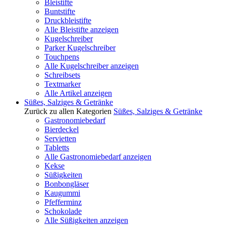
Bleistifte
Buntstifte
Druckbleistifte
Alle Bleistifte anzeigen
Kugelschreiber
Parker Kugelschreiber
Touchpens
Alle Kugelschreiber anzeigen
Schreibsets
Textmarker
Alle Artikel anzeigen
Süßes, Salziges & Getränke
Zurück zu allen Kategorien
Süßes, Salziges & Getränke
Gastronomiebedarf
Bierdeckel
Servietten
Tabletts
Alle Gastronomiebedarf anzeigen
Kekse
Süßigkeiten
Bonbongläser
Kaugummi
Pfefferminz
Schokolade
Alle Süßigkeiten anzeigen