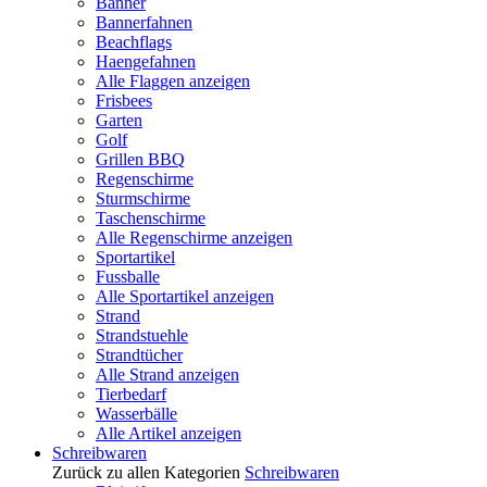
Banner
Bannerfahnen
Beachflags
Haengefahnen
Alle Flaggen anzeigen
Frisbees
Garten
Golf
Grillen BBQ
Regenschirme
Sturmschirme
Taschenschirme
Alle Regenschirme anzeigen
Sportartikel
Fussballe
Alle Sportartikel anzeigen
Strand
Strandstuehle
Strandtücher
Alle Strand anzeigen
Tierbedarf
Wasserbälle
Alle Artikel anzeigen
Schreibwaren
Zurück zu allen Kategorien
Schreibwaren