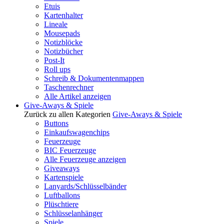
Etuis
Kartenhalter
Lineale
Mousepads
Notizblöcke
Notizbücher
Post-It
Roll ups
Schreib & Dokumentenmappen
Taschenrechner
Alle Artikel anzeigen
Give-Aways & Spiele
Zurück zu allen Kategorien
Give-Aways & Spiele
Buttons
Einkaufswagenchips
Feuerzeuge
BIC Feuerzeuge
Alle Feuerzeuge anzeigen
Giveaways
Kartenspiele
Lanyards/Schlüsselbänder
Luftballons
Plüschtiere
Schlüsselanhänger
Spiele