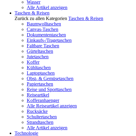
Wasser
Alle Artikel anzeigen
Taschen & Reisen
Zurück zu allen Kategorien
Taschen & Reisen
Baumwolltaschen
Canvas-Taschen
Dokumententaschen
Einkaufs-/Tragetaschen
Faltbare Taschen
Gürteltaschen
Jutetaschen
Koffer
Kühltaschen
Laptoptaschen
Obst- & Gemüsetaschen
Papiertaschen
Reise und Sporttaschen
Reiseartikel
Kofferanhaenger
Alle Reiseartikel anzeigen
Rucksäcke
Schultertaschen
Strandtaschen
Alle Artikel anzeigen
Technologie