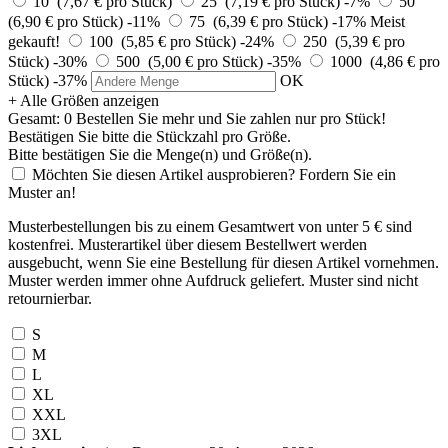
10 (7,67 € pro Stück)
25 (7,19 € pro Stück)
-7%
50
(6,90 € pro Stück)
-11%
75 (6,39 € pro Stück)
-17%
Meist
gekauft!
100 (5,85 € pro Stück)
-24%
250 (5,39 € pro
Stück)
-30%
500 (5,00 € pro Stück)
-35%
1000 (4,86 € pro
Stück)
-37%
OK
+ Alle Größen anzeigen
Gesamt:
0
Bestellen Sie
mehr und Sie zahlen nur
pro Stück!
Bestätigen Sie bitte die Stückzahl pro Größe.
Bitte bestätigen Sie die Menge(n) und Größe(n).
Möchten Sie diesen Artikel ausprobieren? Fordern Sie ein
Muster an!
Musterbestellungen bis zu einem Gesamtwert von unter 5 € sind
kostenfrei. Musterartikel über diesem Bestellwert werden
ausgebucht, wenn Sie eine Bestellung für diesen Artikel vornehmen.
Muster werden immer ohne Aufdruck geliefert. Muster sind nicht
retournierbar.
S
M
L
XL
XXL
3XL