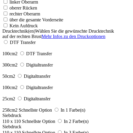
linker Oberarm
oberer Rücken
rechter Oberarm
über die gesamte Vorderseite
Kein Aufdruck
Drucktechnik(en)
Wählen Sie die gewünschte Drucktechnik
auf der rechten Brust
Mehr Infos zu den Druckoptionen
DTF Transfer
100cm2
DTF Transfer
300cm2
Digitaltransfer
50cm2
Digitaltransfer
100cm2
Digitaltransfer
25cm2
Digitaltransfer
258cm2
Schnellste Option
In 1 Farbe(n)
Siebdruck
110 x 110
Schnellste Option
In 2 Farbe(n)
Siebdruck
110 x 110
Schnellste Option
In 3 Farbe(n)