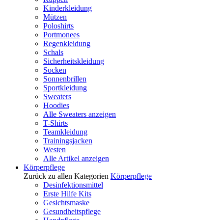
Kinderkleidung
Mützen
Poloshirts
Portmonees
Regenkleidung
Schals
Sicherheitskleidung
Socken
Sonnenbrillen
Sportkleidung
Sweaters
Hoodies
Alle Sweaters anzeigen
T-Shirts
Teamkleidung
Trainingsjacken
Westen
Alle Artikel anzeigen
Körperpflege
Zurück zu allen Kategorien
Körperpflege
Desinfektionsmittel
Erste Hilfe Kits
Gesichtsmaske
Gesundheitspflege