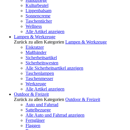
Handpflege
Kulturbeutel
Lippenbalsam
Sonnencreme
Taschentücher
Wellness
Alle Artikel anzeigen
Lampen & Werkzeuge
Zurück zu allen Kategorien
Lampen & Werkzeuge
Eiskratzer
Maßbänder
Sicherheitsartikel
Sicherheitswesten
Alle Sicherheitsartikel anzeigen
Taschenlampen
Taschenmesser
Werkzeuge
Alle Artikel anzeigen
Outdoor & Freizeit
Zurück zu allen Kategorien
Outdoor & Freizeit
Auto und Fahrrad
Sattelbezuege
Alle Auto und Fahrrad anzeigen
Ferngläser
Flaggen