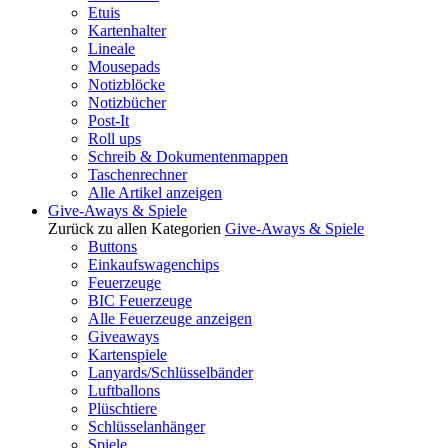
Etuis
Kartenhalter
Lineale
Mousepads
Notizblöcke
Notizbücher
Post-It
Roll ups
Schreib & Dokumentenmappen
Taschenrechner
Alle Artikel anzeigen
Give-Aways & Spiele
Zurück zu allen Kategorien
Give-Aways & Spiele
Buttons
Einkaufswagenchips
Feuerzeuge
BIC Feuerzeuge
Alle Feuerzeuge anzeigen
Giveaways
Kartenspiele
Lanyards/Schlüsselbänder
Luftballons
Plüschtiere
Schlüsselanhänger
Spiele