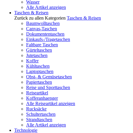
Wasser
Alle Artikel anzeigen
Taschen & Reisen
Zurück zu allen Kategorien
Taschen & Reisen
Baumwolltaschen
Canvas-Taschen
Dokumententaschen
Einkaufs-/Tragetaschen
Faltbare Taschen
Gürteltaschen
Jutetaschen
Koffer
Kühltaschen
Laptoptaschen
Obst- & Gemüsetaschen
Papiertaschen
Reise und Sporttaschen
Reiseartikel
Kofferanhaenger
Alle Reiseartikel anzeigen
Rucksäcke
Schultertaschen
Strandtaschen
Alle Artikel anzeigen
Technologie