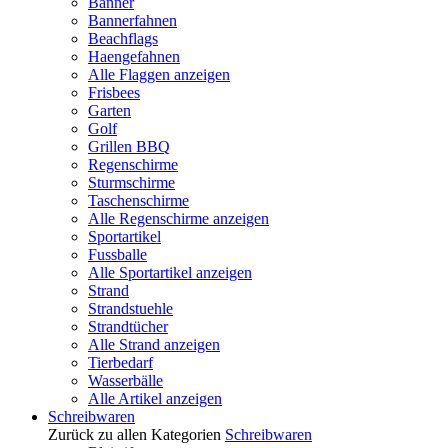
Banner
Bannerfahnen
Beachflags
Haengefahnen
Alle Flaggen anzeigen
Frisbees
Garten
Golf
Grillen BBQ
Regenschirme
Sturmschirme
Taschenschirme
Alle Regenschirme anzeigen
Sportartikel
Fussballe
Alle Sportartikel anzeigen
Strand
Strandstuehle
Strandtücher
Alle Strand anzeigen
Tierbedarf
Wasserbälle
Alle Artikel anzeigen
Schreibwaren
Zurück zu allen Kategorien
Schreibwaren