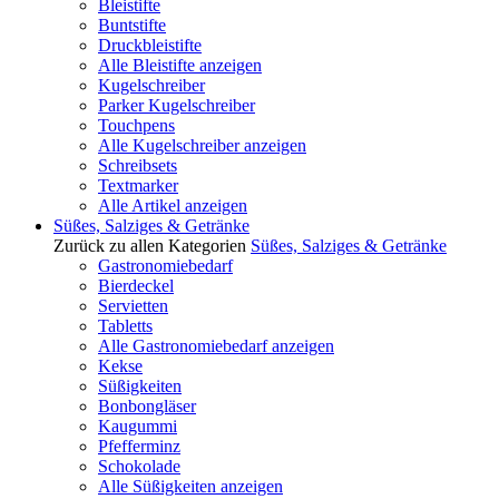
Bleistifte
Buntstifte
Druckbleistifte
Alle Bleistifte anzeigen
Kugelschreiber
Parker Kugelschreiber
Touchpens
Alle Kugelschreiber anzeigen
Schreibsets
Textmarker
Alle Artikel anzeigen
Süßes, Salziges & Getränke
Zurück zu allen Kategorien
Süßes, Salziges & Getränke
Gastronomiebedarf
Bierdeckel
Servietten
Tabletts
Alle Gastronomiebedarf anzeigen
Kekse
Süßigkeiten
Bonbongläser
Kaugummi
Pfefferminz
Schokolade
Alle Süßigkeiten anzeigen