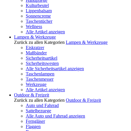
Handpflege
Kulturbeutel
Lippenbalsam
Sonnencreme
Taschentücher
Wellness
Alle Artikel anzeigen
Lampen & Werkzeuge
Zurück zu allen Kategorien
Lampen & Werkzeuge
Eiskratzer
Maßbänder
Sicherheitsartikel
Sicherheitswesten
Alle Sicherheitsartikel anzeigen
Taschenlampen
Taschenmesser
Werkzeuge
Alle Artikel anzeigen
Outdoor & Freizeit
Zurück zu allen Kategorien
Outdoor & Freizeit
Auto und Fahrrad
Sattelbezuege
Alle Auto und Fahrrad anzeigen
Ferngläser
Flaggen