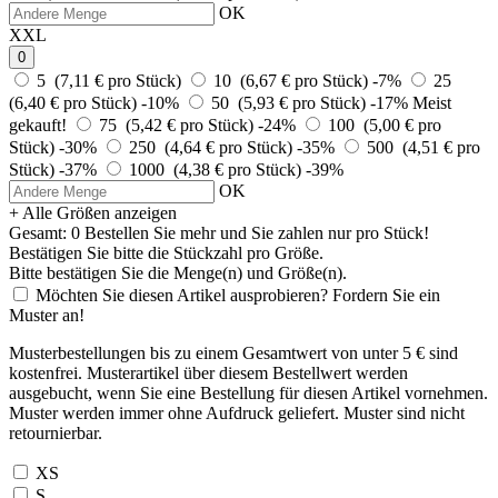
OK
XXL
0
5 (7,11 € pro Stück)
10 (6,67 € pro Stück)
-7%
25
(6,40 € pro Stück)
-10%
50 (5,93 € pro Stück)
-17%
Meist
gekauft!
75 (5,42 € pro Stück)
-24%
100 (5,00 € pro
Stück)
-30%
250 (4,64 € pro Stück)
-35%
500 (4,51 € pro
Stück)
-37%
1000 (4,38 € pro Stück)
-39%
OK
+ Alle Größen anzeigen
Gesamt:
0
Bestellen Sie
mehr und Sie zahlen nur
pro Stück!
Bestätigen Sie bitte die Stückzahl pro Größe.
Bitte bestätigen Sie die Menge(n) und Größe(n).
Möchten Sie diesen Artikel ausprobieren? Fordern Sie ein
Muster an!
Musterbestellungen bis zu einem Gesamtwert von unter 5 € sind
kostenfrei. Musterartikel über diesem Bestellwert werden
ausgebucht, wenn Sie eine Bestellung für diesen Artikel vornehmen.
Muster werden immer ohne Aufdruck geliefert. Muster sind nicht
retournierbar.
XS
S