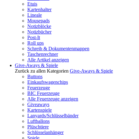
Etuis
Kartenhalter
Lineale
Mousepads
Notizblöcke
Notizbücher
Post-It
Roll ups
Schreib & Dokumentenmappen
Taschenrechner
Alle Artikel anzeigen
Give-Aways & Spiele
Zurück zu allen Kategorien
Give-Aways & Spiele
Buttons
Einkaufswagenchips
Feuerzeuge
BIC Feuerzeuge
Alle Feuerzeuge anzeigen
Giveaways
Kartenspiele
Lanyards/Schlüsselbänder
Luftballons
Plüschtiere
Schlüsselanhänger
Spiele