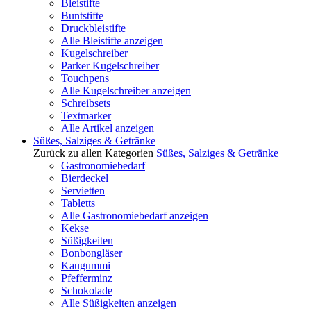
Bleistifte
Buntstifte
Druckbleistifte
Alle Bleistifte anzeigen
Kugelschreiber
Parker Kugelschreiber
Touchpens
Alle Kugelschreiber anzeigen
Schreibsets
Textmarker
Alle Artikel anzeigen
Süßes, Salziges & Getränke
Zurück zu allen Kategorien
Süßes, Salziges & Getränke
Gastronomiebedarf
Bierdeckel
Servietten
Tabletts
Alle Gastronomiebedarf anzeigen
Kekse
Süßigkeiten
Bonbongläser
Kaugummi
Pfefferminz
Schokolade
Alle Süßigkeiten anzeigen