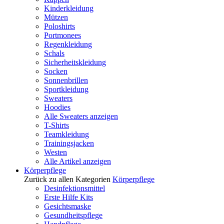
Kinderkleidung
Mützen
Poloshirts
Portmonees
Regenkleidung
Schals
Sicherheitskleidung
Socken
Sonnenbrillen
Sportkleidung
Sweaters
Hoodies
Alle Sweaters anzeigen
T-Shirts
Teamkleidung
Trainingsjacken
Westen
Alle Artikel anzeigen
Körperpflege
Zurück zu allen Kategorien
Körperpflege
Desinfektionsmittel
Erste Hilfe Kits
Gesichtsmaske
Gesundheitspflege