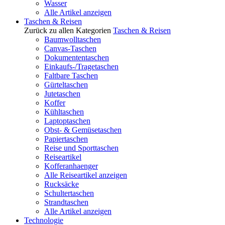
Wasser
Alle Artikel anzeigen
Taschen & Reisen
Zurück zu allen Kategorien
Taschen & Reisen
Baumwolltaschen
Canvas-Taschen
Dokumententaschen
Einkaufs-/Tragetaschen
Faltbare Taschen
Gürteltaschen
Jutetaschen
Koffer
Kühltaschen
Laptoptaschen
Obst- & Gemüsetaschen
Papiertaschen
Reise und Sporttaschen
Reiseartikel
Kofferanhaenger
Alle Reiseartikel anzeigen
Rucksäcke
Schultertaschen
Strandtaschen
Alle Artikel anzeigen
Technologie