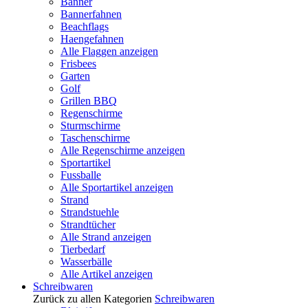
Banner
Bannerfahnen
Beachflags
Haengefahnen
Alle Flaggen anzeigen
Frisbees
Garten
Golf
Grillen BBQ
Regenschirme
Sturmschirme
Taschenschirme
Alle Regenschirme anzeigen
Sportartikel
Fussballe
Alle Sportartikel anzeigen
Strand
Strandstuehle
Strandtücher
Alle Strand anzeigen
Tierbedarf
Wasserbälle
Alle Artikel anzeigen
Schreibwaren
Zurück zu allen Kategorien
Schreibwaren