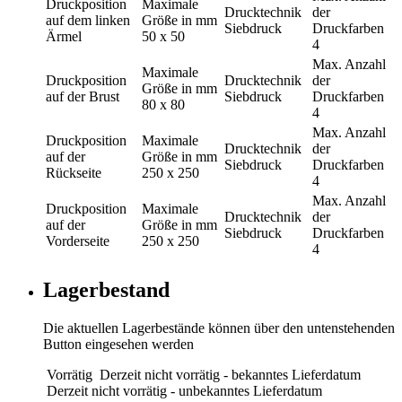
Druckposition
Maximale
Drucktechnik
der
auf dem linken
Größe in mm
Siebdruck
Druckfarben
Ärmel
50 x 50
4
Max. Anzahl
Maximale
Druckposition
Drucktechnik
der
Größe in mm
auf der Brust
Siebdruck
Druckfarben
80 x 80
4
Max. Anzahl
Druckposition
Maximale
Drucktechnik
der
auf der
Größe in mm
Siebdruck
Druckfarben
Rückseite
250 x 250
4
Max. Anzahl
Druckposition
Maximale
Drucktechnik
der
auf der
Größe in mm
Siebdruck
Druckfarben
Vorderseite
250 x 250
4
Lagerbestand
Die aktuellen Lagerbestände können über den untenstehenden
Button eingesehen werden
Vorrätig
Derzeit nicht vorrätig - bekanntes Lieferdatum
Derzeit nicht vorrätig - unbekanntes Lieferdatum