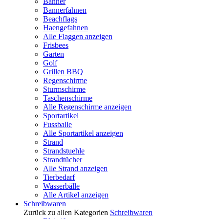
Banner
Bannerfahnen
Beachflags
Haengefahnen
Alle Flaggen anzeigen
Frisbees
Garten
Golf
Grillen BBQ
Regenschirme
Sturmschirme
Taschenschirme
Alle Regenschirme anzeigen
Sportartikel
Fussballe
Alle Sportartikel anzeigen
Strand
Strandstuehle
Strandtücher
Alle Strand anzeigen
Tierbedarf
Wasserbälle
Alle Artikel anzeigen
Schreibwaren
Zurück zu allen Kategorien
Schreibwaren