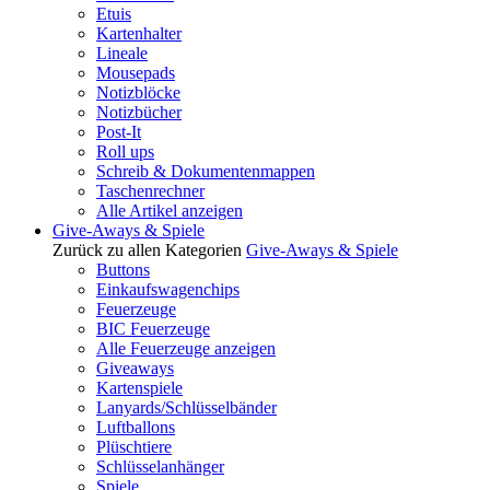
Etuis
Kartenhalter
Lineale
Mousepads
Notizblöcke
Notizbücher
Post-It
Roll ups
Schreib & Dokumentenmappen
Taschenrechner
Alle Artikel anzeigen
Give-Aways & Spiele
Zurück zu allen Kategorien
Give-Aways & Spiele
Buttons
Einkaufswagenchips
Feuerzeuge
BIC Feuerzeuge
Alle Feuerzeuge anzeigen
Giveaways
Kartenspiele
Lanyards/Schlüsselbänder
Luftballons
Plüschtiere
Schlüsselanhänger
Spiele