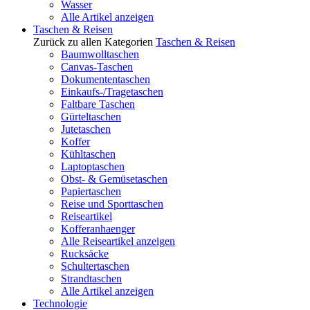
Wasser
Alle Artikel anzeigen
Taschen & Reisen
Zurück zu allen Kategorien
Taschen & Reisen
Baumwolltaschen
Canvas-Taschen
Dokumententaschen
Einkaufs-/Tragetaschen
Faltbare Taschen
Gürteltaschen
Jutetaschen
Koffer
Kühltaschen
Laptoptaschen
Obst- & Gemüsetaschen
Papiertaschen
Reise und Sporttaschen
Reiseartikel
Kofferanhaenger
Alle Reiseartikel anzeigen
Rucksäcke
Schultertaschen
Strandtaschen
Alle Artikel anzeigen
Technologie