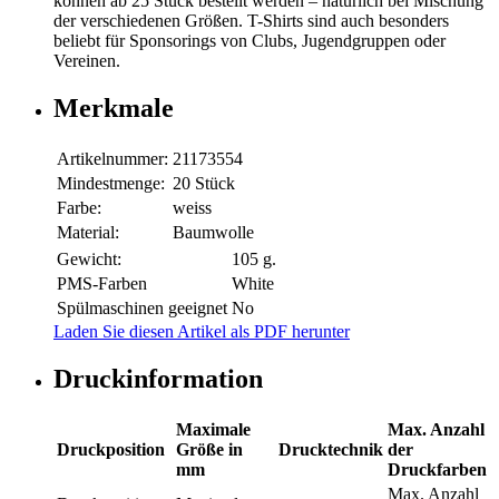
können ab 25 Stück bestellt werden – natürlich bei Mischung
der verschiedenen Größen. T-Shirts sind auch besonders
beliebt für Sponsorings von Clubs, Jugendgruppen oder
Vereinen.
Merkmale
Artikelnummer:
21173554
Mindestmenge:
20 Stück
Farbe:
weiss
Material:
Baumwolle
Gewicht:
105 g.
PMS-Farben
White
Spülmaschinen geeignet
No
Laden Sie diesen Artikel als PDF herunter
Druckinformation
Maximale
Max. Anzahl
Druckposition
Größe in
Drucktechnik
der
mm
Druckfarben
Max. Anzahl