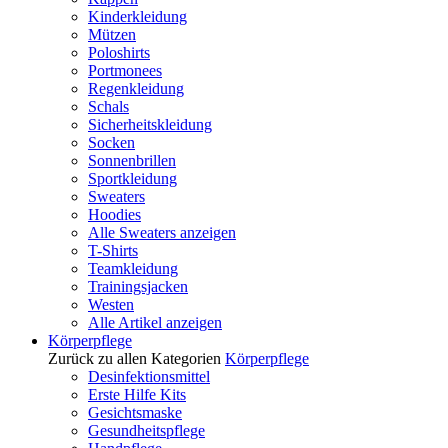
Kinderkleidung
Mützen
Poloshirts
Portmonees
Regenkleidung
Schals
Sicherheitskleidung
Socken
Sonnenbrillen
Sportkleidung
Sweaters
Hoodies
Alle Sweaters anzeigen
T-Shirts
Teamkleidung
Trainingsjacken
Westen
Alle Artikel anzeigen
Körperpflege
Zurück zu allen Kategorien
Körperpflege
Desinfektionsmittel
Erste Hilfe Kits
Gesichtsmaske
Gesundheitspflege