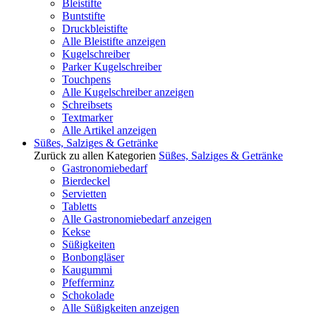
Bleistifte
Buntstifte
Druckbleistifte
Alle Bleistifte anzeigen
Kugelschreiber
Parker Kugelschreiber
Touchpens
Alle Kugelschreiber anzeigen
Schreibsets
Textmarker
Alle Artikel anzeigen
Süßes, Salziges & Getränke
Zurück zu allen Kategorien
Süßes, Salziges & Getränke
Gastronomiebedarf
Bierdeckel
Servietten
Tabletts
Alle Gastronomiebedarf anzeigen
Kekse
Süßigkeiten
Bonbongläser
Kaugummi
Pfefferminz
Schokolade
Alle Süßigkeiten anzeigen