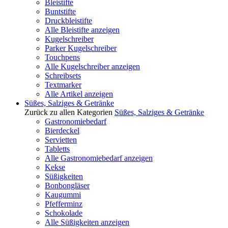
Bleistifte
Buntstifte
Druckbleistifte
Alle Bleistifte anzeigen
Kugelschreiber
Parker Kugelschreiber
Touchpens
Alle Kugelschreiber anzeigen
Schreibsets
Textmarker
Alle Artikel anzeigen
Süßes, Salziges & Getränke
Zurück zu allen Kategorien
Süßes, Salziges & Getränke
Gastronomiebedarf
Bierdeckel
Servietten
Tabletts
Alle Gastronomiebedarf anzeigen
Kekse
Süßigkeiten
Bonbongläser
Kaugummi
Pfefferminz
Schokolade
Alle Süßigkeiten anzeigen