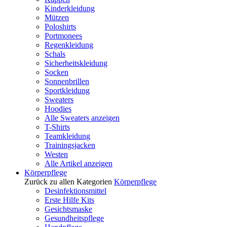
Kinderkleidung
Mützen
Poloshirts
Portmonees
Regenkleidung
Schals
Sicherheitskleidung
Socken
Sonnenbrillen
Sportkleidung
Sweaters
Hoodies
Alle Sweaters anzeigen
T-Shirts
Teamkleidung
Trainingsjacken
Westen
Alle Artikel anzeigen
Körperpflege
Zurück zu allen Kategorien
Körperpflege
Desinfektionsmittel
Erste Hilfe Kits
Gesichtsmaske
Gesundheitspflege