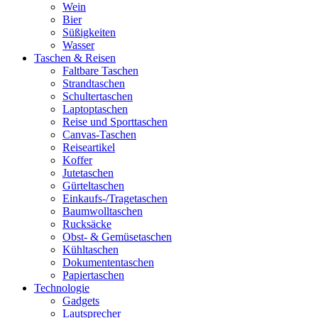
Wein
Bier
Süßigkeiten
Wasser
Taschen & Reisen
Faltbare Taschen
Strandtaschen
Schultertaschen
Laptoptaschen
Reise und Sporttaschen
Canvas-Taschen
Reiseartikel
Koffer
Jutetaschen
Gürteltaschen
Einkaufs-/Tragetaschen
Baumwolltaschen
Rucksäcke
Obst- & Gemüsetaschen
Kühltaschen
Dokumententaschen
Papiertaschen
Technologie
Gadgets
Lautsprecher