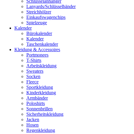
Schlüsselanhänger
Lanyards/Schlüsselbänder
Streichhölzer
Einkaufswagenchips
Spielzeuge
Kalender
Bürokalender
Kalender
Taschenkalender
Kleidung & Accessoires
Portmonees
T-Shirts
Arbeitskleidung
Sweaters
Socken
Fleece
Sportkleidung
Kinderkleidung
Armbänder
Poloshirts
Sonnenbrillen
Sicherheitskleidung
Jacken
Hosen
Regenkleidung