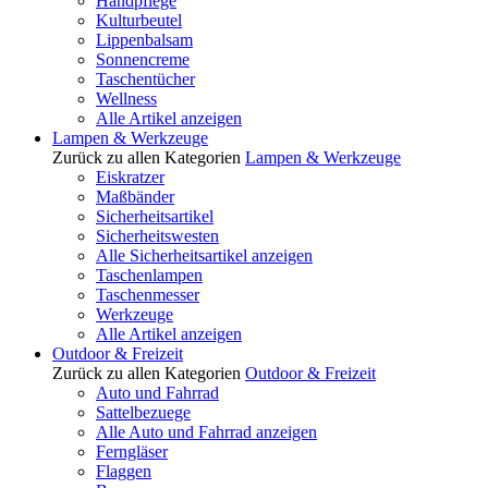
Handpflege
Kulturbeutel
Lippenbalsam
Sonnencreme
Taschentücher
Wellness
Alle Artikel anzeigen
Lampen & Werkzeuge
Zurück zu allen Kategorien
Lampen & Werkzeuge
Eiskratzer
Maßbänder
Sicherheitsartikel
Sicherheitswesten
Alle Sicherheitsartikel anzeigen
Taschenlampen
Taschenmesser
Werkzeuge
Alle Artikel anzeigen
Outdoor & Freizeit
Zurück zu allen Kategorien
Outdoor & Freizeit
Auto und Fahrrad
Sattelbezuege
Alle Auto und Fahrrad anzeigen
Ferngläser
Flaggen