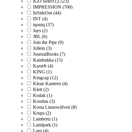
IGO Select (3.523)
IMPRESSION (700)
InSideOut (44)
INT (4)
iqoniq (37)
Jays (2)
JBL (6)
Join the Pipe (9)
Jollein (3)
JournalBooks (7)
Kambukka (15)
Karst® (4)
KING (1)
Kingcap (12)
Klean Kanteen (4)
Klett (2)
Kodak (1)
Kooduu (3)
Kosta Linnewäfveri (8)
Krups (2)
Lambertz (1)
Landpark (1)
Larq (4)