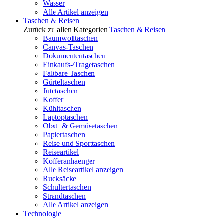
Wasser
Alle Artikel anzeigen
Taschen & Reisen
Zurück zu allen Kategorien
Taschen & Reisen
Baumwolltaschen
Canvas-Taschen
Dokumententaschen
Einkaufs-/Tragetaschen
Faltbare Taschen
Gürteltaschen
Jutetaschen
Koffer
Kühltaschen
Laptoptaschen
Obst- & Gemüsetaschen
Papiertaschen
Reise und Sporttaschen
Reiseartikel
Kofferanhaenger
Alle Reiseartikel anzeigen
Rucksäcke
Schultertaschen
Strandtaschen
Alle Artikel anzeigen
Technologie