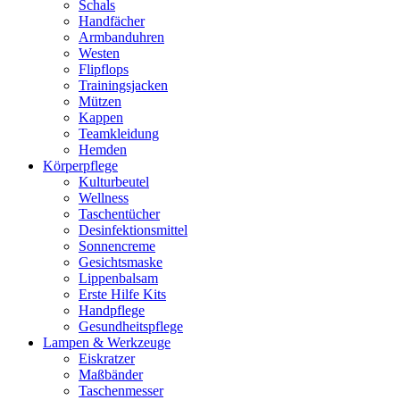
Schals
Handfächer
Armbanduhren
Westen
Flipflops
Trainingsjacken
Mützen
Kappen
Teamkleidung
Hemden
Körperpflege
Kulturbeutel
Wellness
Taschentücher
Desinfektionsmittel
Sonnencreme
Gesichtsmaske
Lippenbalsam
Erste Hilfe Kits
Handpflege
Gesundheitspflege
Lampen & Werkzeuge
Eiskratzer
Maßbänder
Taschenmesser