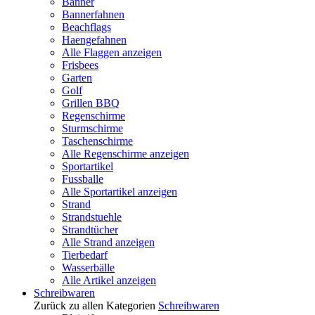
Banner
Bannerfahnen
Beachflags
Haengefahnen
Alle Flaggen anzeigen
Frisbees
Garten
Golf
Grillen BBQ
Regenschirme
Sturmschirme
Taschenschirme
Alle Regenschirme anzeigen
Sportartikel
Fussballe
Alle Sportartikel anzeigen
Strand
Strandstuehle
Strandtücher
Alle Strand anzeigen
Tierbedarf
Wasserbälle
Alle Artikel anzeigen
Schreibwaren
Zurück zu allen Kategorien
Schreibwaren