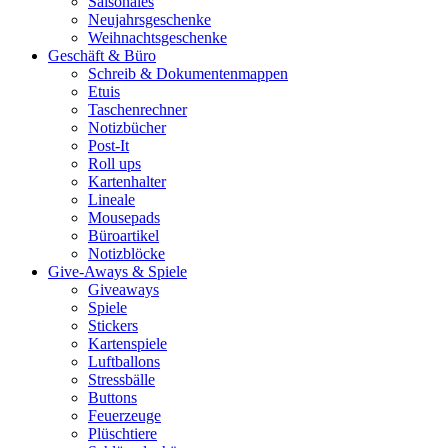
Saisonales
Neujahrsgeschenke
Weihnachtsgeschenke
Geschäft & Büro
Schreib & Dokumentenmappen
Etuis
Taschenrechner
Notizbücher
Post-It
Roll ups
Kartenhalter
Lineale
Mousepads
Büroartikel
Notizblöcke
Give-Aways & Spiele
Giveaways
Spiele
Stickers
Kartenspiele
Luftballons
Stressbälle
Buttons
Feuerzeuge
Plüschtiere