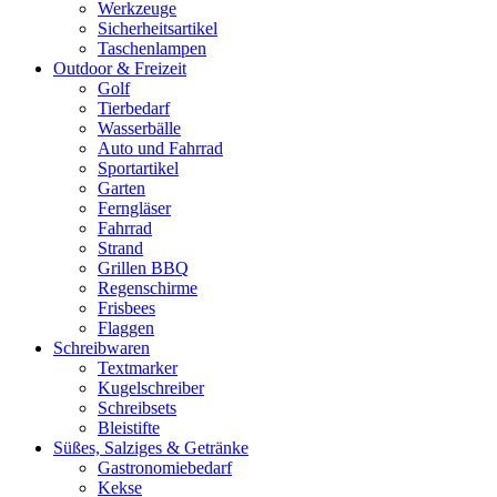
Werkzeuge
Sicherheitsartikel
Taschenlampen
Outdoor & Freizeit
Golf
Tierbedarf
Wasserbälle
Auto und Fahrrad
Sportartikel
Garten
Ferngläser
Fahrrad
Strand
Grillen BBQ
Regenschirme
Frisbees
Flaggen
Schreibwaren
Textmarker
Kugelschreiber
Schreibsets
Bleistifte
Süßes, Salziges & Getränke
Gastronomiebedarf
Kekse