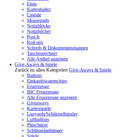
Etuis
Kartenhalter
Lineale
Mousepads
Notizblöcke
Notizbücher
Post-It
Roll ups
Schreib & Dokumentenmappen
Taschenrechner
Alle Artikel anzeigen
Give-Aways & Spiele
Zurück zu allen Kategorien
Give-Aways & Spiele
Buttons
Einkaufswagenchips
Feuerzeuge
BIC Feuerzeuge
Alle Feuerzeuge anzeigen
Giveaways
Kartenspiele
Lanyards/Schlüsselbänder
Luftballons
Plüschtiere
Schlüsselanhänger
Spiele