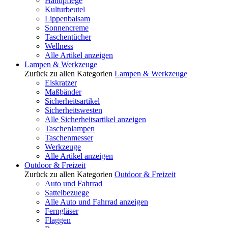
Handpflege
Kulturbeutel
Lippenbalsam
Sonnencreme
Taschentücher
Wellness
Alle Artikel anzeigen
Lampen & Werkzeuge
Zurück zu allen Kategorien
Lampen & Werkzeuge
Eiskratzer
Maßbänder
Sicherheitsartikel
Sicherheitswesten
Alle Sicherheitsartikel anzeigen
Taschenlampen
Taschenmesser
Werkzeuge
Alle Artikel anzeigen
Outdoor & Freizeit
Zurück zu allen Kategorien
Outdoor & Freizeit
Auto und Fahrrad
Sattelbezuege
Alle Auto und Fahrrad anzeigen
Ferngläser
Flaggen