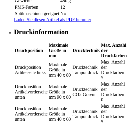
Gewicht:
480 g.
PMS-Farben
12
Spülmaschinen geeignet
No
Laden Sie diesen Artikel als PDF herunter
Druckinformation
Maximale
Max. Anzahl
Druckposition
Größe in
Drucktechnik
der
mm
Druckfarben
Max. Anzahl
Maximale
Druckposition
Drucktechnik
der
Größe in
Artikelseite links
Tampondruck
Druckfarben
mm
40 x 80
5
Max. Anzahl
Druckposition
Maximale
Drucktechnik
der
Artikelvorderseite
Größe in
CO2 Gravur
Druckfarben
unten
mm
90 x 80
0
Max. Anzahl
Druckposition
Maximale
Drucktechnik
der
Artikelvorderseite
Größe in
Tampondruck
Druckfarben
unten
mm
40 x 60
5