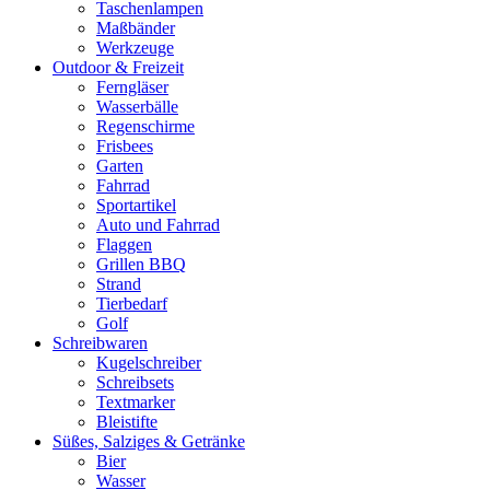
Taschenlampen
Maßbänder
Werkzeuge
Outdoor & Freizeit
Ferngläser
Wasserbälle
Regenschirme
Frisbees
Garten
Fahrrad
Sportartikel
Auto und Fahrrad
Flaggen
Grillen BBQ
Strand
Tierbedarf
Golf
Schreibwaren
Kugelschreiber
Schreibsets
Textmarker
Bleistifte
Süßes, Salziges & Getränke
Bier
Wasser