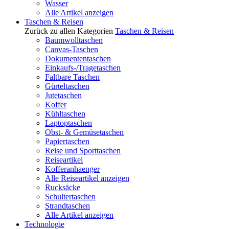
Wasser
Alle Artikel anzeigen
Taschen & Reisen
Zurück zu allen Kategorien
Taschen & Reisen
Baumwolltaschen
Canvas-Taschen
Dokumententaschen
Einkaufs-/Tragetaschen
Faltbare Taschen
Gürteltaschen
Jutetaschen
Koffer
Kühltaschen
Laptoptaschen
Obst- & Gemüsetaschen
Papiertaschen
Reise und Sporttaschen
Reiseartikel
Kofferanhaenger
Alle Reiseartikel anzeigen
Rucksäcke
Schultertaschen
Strandtaschen
Alle Artikel anzeigen
Technologie