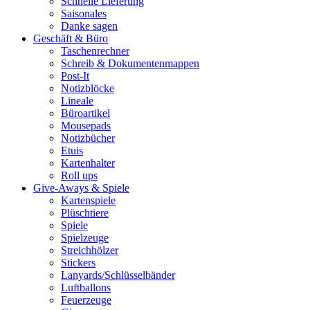
Schnelle Lieferung
Saisonales
Danke sagen
Geschäft & Büro
Taschenrechner
Schreib & Dokumentenmappen
Post-It
Notizblöcke
Lineale
Büroartikel
Mousepads
Notizbücher
Etuis
Kartenhalter
Roll ups
Give-Aways & Spiele
Kartenspiele
Plüschtiere
Spiele
Spielzeuge
Streichhölzer
Stickers
Lanyards/Schlüsselbänder
Luftballons
Feuerzeuge