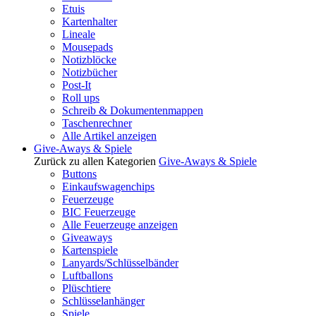
Etuis
Kartenhalter
Lineale
Mousepads
Notizblöcke
Notizbücher
Post-It
Roll ups
Schreib & Dokumentenmappen
Taschenrechner
Alle Artikel anzeigen
Give-Aways & Spiele
Zurück zu allen Kategorien
Give-Aways & Spiele
Buttons
Einkaufswagenchips
Feuerzeuge
BIC Feuerzeuge
Alle Feuerzeuge anzeigen
Giveaways
Kartenspiele
Lanyards/Schlüsselbänder
Luftballons
Plüschtiere
Schlüsselanhänger
Spiele