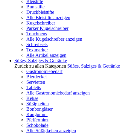
Bleistifte
Buntstifte
Druckbleistifte
Alle Bleistifte anzeigen
Kugelschreiber
Parker Kugelschreiber
Touchpens
Alle Kugelschreiber anzeigen
Schreibsets
Textmarker
Alle Artikel anzeigen
Süßes, Salziges & Getränke
Zurück zu allen Kategorien
Süßes, Salziges & Getränke
Gastronomiebedarf
Bierdeckel
Servietten
Tabletts
Alle Gastronomiebedarf anzeigen
Kekse
Süßigkeiten
Bonbongläser
Kaugummi
Pfefferminz
Schokolade
Alle Süßigkeiten anzeigen