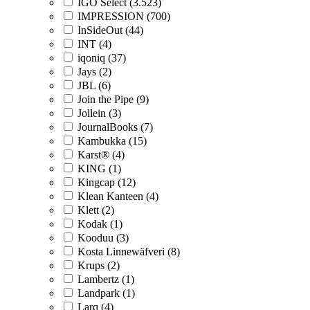
IGO Select (3.523)
IMPRESSION (700)
InSideOut (44)
INT (4)
iqoniq (37)
Jays (2)
JBL (6)
Join the Pipe (9)
Jollein (3)
JournalBooks (7)
Kambukka (15)
Karst® (4)
KING (1)
Kingcap (12)
Klean Kanteen (4)
Klett (2)
Kodak (1)
Kooduu (3)
Kosta Linnewäfveri (8)
Krups (2)
Lambertz (1)
Landpark (1)
Larq (4)