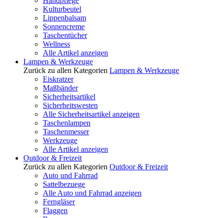
Handpflege
Kulturbeutel
Lippenbalsam
Sonnencreme
Taschentücher
Wellness
Alle Artikel anzeigen
Lampen & Werkzeuge
Zurück zu allen Kategorien
Lampen & Werkzeuge
Eiskratzer
Maßbänder
Sicherheitsartikel
Sicherheitswesten
Alle Sicherheitsartikel anzeigen
Taschenlampen
Taschenmesser
Werkzeuge
Alle Artikel anzeigen
Outdoor & Freizeit
Zurück zu allen Kategorien
Outdoor & Freizeit
Auto und Fahrrad
Sattelbezuege
Alle Auto und Fahrrad anzeigen
Ferngläser
Flaggen