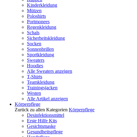
Kinderkleidung
Mützen
Poloshirts
Portmonees
Regenkleidung
Schals
Sicherheitskleidung
Socken
Sonnenbrillen
Sportkleidung
Sweaters
Hoodies
Alle Sweaters anzeigen
T-Shirts
Teamkleidung
Trainingsjacken
Westen
Alle Artikel anzeigen
Körperpflege
Zurück zu allen Kategorien
Körperpflege
Desinfektionsmittel
Erste Hilfe Kits
Gesichtsmaske
Gesundheitspflege