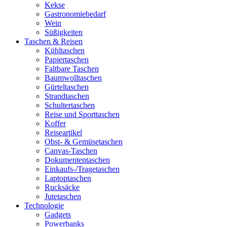
Kekse
Gastronomiebedarf
Wein
Süßigkeiten
Taschen & Reisen
Kühltaschen
Papiertaschen
Faltbare Taschen
Baumwolltaschen
Gürteltaschen
Strandtaschen
Schultertaschen
Reise und Sporttaschen
Koffer
Reiseartikel
Obst- & Gemüsetaschen
Canvas-Taschen
Dokumententaschen
Einkaufs-/Tragetaschen
Laptoptaschen
Rucksäcke
Jutetaschen
Technologie
Gadgets
Powerbanks