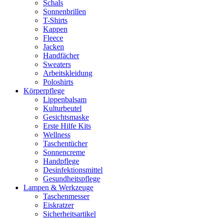
Schals
Sonnenbrillen
T-Shirts
Kappen
Fleece
Jacken
Handfächer
Sweaters
Arbeitskleidung
Poloshirts
Körperpflege
Lippenbalsam
Kulturbeutel
Gesichtsmaske
Erste Hilfe Kits
Wellness
Taschentücher
Sonnencreme
Handpflege
Desinfektionsmittel
Gesundheitspflege
Lampen & Werkzeuge
Taschenmesser
Eiskratzer
Sicherheitsartikel