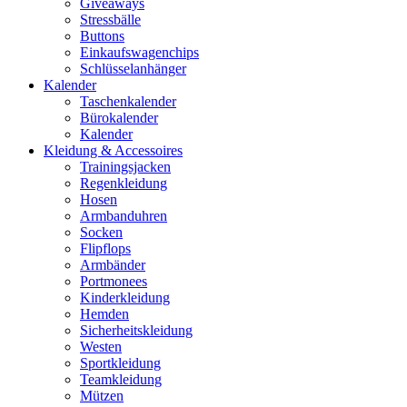
Giveaways
Stressbälle
Buttons
Einkaufswagenchips
Schlüsselanhänger
Kalender
Taschenkalender
Bürokalender
Kalender
Kleidung & Accessoires
Trainingsjacken
Regenkleidung
Hosen
Armbanduhren
Socken
Flipflops
Armbänder
Portmonees
Kinderkleidung
Hemden
Sicherheitskleidung
Westen
Sportkleidung
Teamkleidung
Mützen