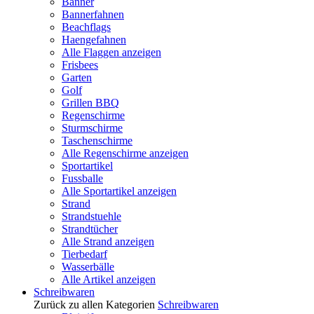
Banner
Bannerfahnen
Beachflags
Haengefahnen
Alle Flaggen anzeigen
Frisbees
Garten
Golf
Grillen BBQ
Regenschirme
Sturmschirme
Taschenschirme
Alle Regenschirme anzeigen
Sportartikel
Fussballe
Alle Sportartikel anzeigen
Strand
Strandstuehle
Strandtücher
Alle Strand anzeigen
Tierbedarf
Wasserbälle
Alle Artikel anzeigen
Schreibwaren
Zurück zu allen Kategorien
Schreibwaren