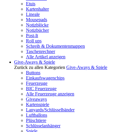
Etuis
Kartenhalter
Lineale
Mousepads
Notizblöcke
Notizbücher
Post-It
Roll ups
Schreib & Dokumentenmappen
Taschenrechner
Alle Artikel anzeigen
Give-Aways & Spiele
Zurück zu allen Kategorien
Give-Aways & Spiele
Buttons
Einkaufswagenchips
Feuerzeuge
BIC Feuerzeuge
Alle Feuerzeuge anzeigen
Giveaways
Kartenspiele
Lanyards/Schlüsselbänder
Luftballons
Plüschtiere
Schlüsselanhänger
Spiele