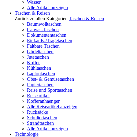
Wasser
Alle Artikel anzeigen
Taschen & Reisen
Zurück zu allen Kategorien
Taschen & Reisen
Baumwolltaschen
Canvas-Taschen
Dokumententaschen
Einkaufs-/Tragetaschen
Faltbare Taschen
Gürteltaschen
Jutetaschen
Koffer
Kühltaschen
Laptoptaschen
Obst- & Gemüsetaschen
Papiertaschen
Reise und Sporttaschen
Reiseartikel
Kofferanhaenger
Alle Reiseartikel anzeigen
Rucksäcke
Schultertaschen
Strandtaschen
Alle Artikel anzeigen
Technologie