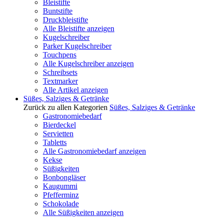
Bleistifte
Buntstifte
Druckbleistifte
Alle Bleistifte anzeigen
Kugelschreiber
Parker Kugelschreiber
Touchpens
Alle Kugelschreiber anzeigen
Schreibsets
Textmarker
Alle Artikel anzeigen
Süßes, Salziges & Getränke
Zurück zu allen Kategorien
Süßes, Salziges & Getränke
Gastronomiebedarf
Bierdeckel
Servietten
Tabletts
Alle Gastronomiebedarf anzeigen
Kekse
Süßigkeiten
Bonbongläser
Kaugummi
Pfefferminz
Schokolade
Alle Süßigkeiten anzeigen