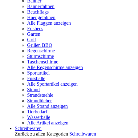
Banner
Bannerfahnen
Beachflags
Haengefahnen
Alle Flaggen anzeigen
Frisbees
Garten
Golf
Grillen BBQ
Regenschirme
Sturmschirme
Taschenschirme
Alle Regenschirme anzeigen
Sportartikel
Fussballe
Alle Sportartikel anzeigen
Strand
Strandstuehle
Strandtücher
Alle Strand anzeigen
Tierbedarf
Wasserbälle
Alle Artikel anzeigen
Schreibwaren
Zurück zu allen Kategorien
Schreibwaren