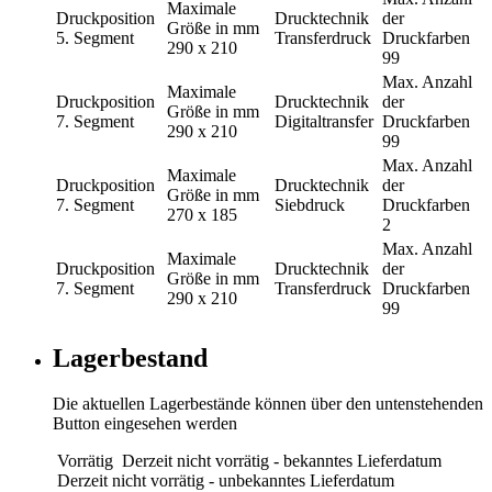
Maximale
Druckposition
Drucktechnik
der
Größe in mm
5. Segment
Transferdruck
Druckfarben
290 x 210
99
Max. Anzahl
Maximale
Druckposition
Drucktechnik
der
Größe in mm
7. Segment
Digitaltransfer
Druckfarben
290 x 210
99
Max. Anzahl
Maximale
Druckposition
Drucktechnik
der
Größe in mm
7. Segment
Siebdruck
Druckfarben
270 x 185
2
Max. Anzahl
Maximale
Druckposition
Drucktechnik
der
Größe in mm
7. Segment
Transferdruck
Druckfarben
290 x 210
99
Lagerbestand
Die aktuellen Lagerbestände können über den untenstehenden
Button eingesehen werden
Vorrätig
Derzeit nicht vorrätig - bekanntes Lieferdatum
Derzeit nicht vorrätig - unbekanntes Lieferdatum