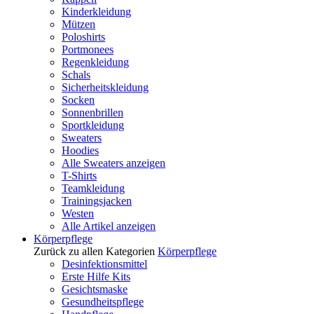
Kinderkleidung
Mützen
Poloshirts
Portmonees
Regenkleidung
Schals
Sicherheitskleidung
Socken
Sonnenbrillen
Sportkleidung
Sweaters
Hoodies
Alle Sweaters anzeigen
T-Shirts
Teamkleidung
Trainingsjacken
Westen
Alle Artikel anzeigen
Körperpflege
Zurück zu allen Kategorien
Körperpflege
Desinfektionsmittel
Erste Hilfe Kits
Gesichtsmaske
Gesundheitspflege