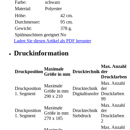
Farbe:
schwarz
Material:
Polyester
Höhe:
42 cm.
Durchmesser:
95 cm.
Gewicht:
378 g.
Spülmaschinen geeignet
No
Laden Sie diesen Artikel als PDF herunter
Druckinformation
Max. Anzahl
Maximale
Druckposition
Drucktechnik
der
Größe in mm
Druckfarben
Max. Anzahl
Maximale
Druckposition
Drucktechnik
der
Größe in mm
1. Segment
Digitaltransfer
Druckfarben
290 x 210
99
Max. Anzahl
Maximale
Druckposition
Drucktechnik
der
Größe in mm
1. Segment
Siebdruck
Druckfarben
270 x 185
2
Max. Anzahl
Maximale