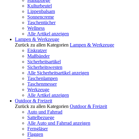
Handpflege
Kulturbeutel
Lippenbalsam
Sonnencreme
Taschentücher
Wellness
Alle Artikel anzeigen
Lampen & Werkzeuge
Zurück zu allen Kategorien
Lampen & Werkzeuge
Eiskratzer
Maßbänder
Sicherheitsartikel
Sicherheitswesten
Alle Sicherheitsartikel anzeigen
Taschenlampen
Taschenmesser
Werkzeuge
Alle Artikel anzeigen
Outdoor & Freizeit
Zurück zu allen Kategorien
Outdoor & Freizeit
Auto und Fahrrad
Sattelbezuege
Alle Auto und Fahrrad anzeigen
Ferngläser
Flaggen