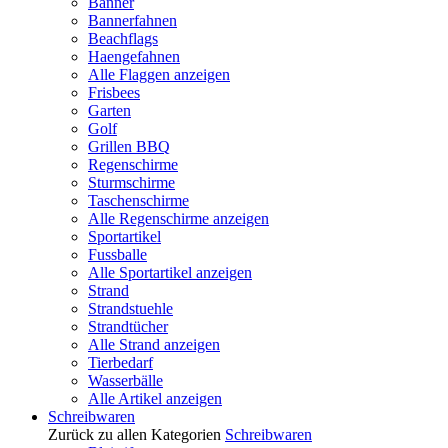
Banner
Bannerfahnen
Beachflags
Haengefahnen
Alle Flaggen anzeigen
Frisbees
Garten
Golf
Grillen BBQ
Regenschirme
Sturmschirme
Taschenschirme
Alle Regenschirme anzeigen
Sportartikel
Fussballe
Alle Sportartikel anzeigen
Strand
Strandstuehle
Strandtücher
Alle Strand anzeigen
Tierbedarf
Wasserbälle
Alle Artikel anzeigen
Schreibwaren
Zurück zu allen Kategorien
Schreibwaren