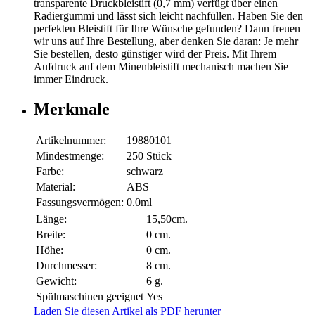
transparente Druckbleistift (0,7 mm) verfügt über einen
Radiergummi und lässt sich leicht nachfüllen. Haben Sie den
perfekten Bleistift für Ihre Wünsche gefunden? Dann freuen
wir uns auf Ihre Bestellung, aber denken Sie daran: Je mehr
Sie bestellen, desto günstiger wird der Preis. Mit Ihrem
Aufdruck auf dem Minenbleistift mechanisch machen Sie
immer Eindruck.
Merkmale
Artikelnummer:
19880101
Mindestmenge:
250 Stück
Farbe:
schwarz
Material:
ABS
Fassungsvermögen:
0.0ml
Länge:
15,50cm.
Breite:
0 cm.
Höhe:
0 cm.
Durchmesser:
8 cm.
Gewicht:
6 g.
Spülmaschinen geeignet
Yes
Laden Sie diesen Artikel als PDF herunter