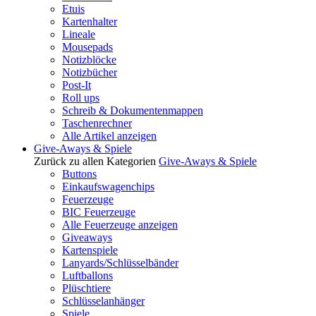
Etuis
Kartenhalter
Lineale
Mousepads
Notizblöcke
Notizbücher
Post-It
Roll ups
Schreib & Dokumentenmappen
Taschenrechner
Alle Artikel anzeigen
Give-Aways & Spiele
Zurück zu allen Kategorien
Give-Aways & Spiele
Buttons
Einkaufswagenchips
Feuerzeuge
BIC Feuerzeuge
Alle Feuerzeuge anzeigen
Giveaways
Kartenspiele
Lanyards/Schlüsselbänder
Luftballons
Plüschtiere
Schlüsselanhänger
Spiele