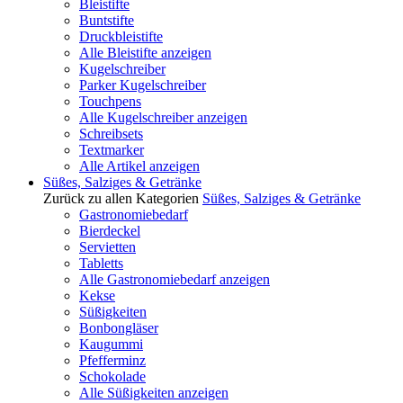
Bleistifte
Buntstifte
Druckbleistifte
Alle Bleistifte anzeigen
Kugelschreiber
Parker Kugelschreiber
Touchpens
Alle Kugelschreiber anzeigen
Schreibsets
Textmarker
Alle Artikel anzeigen
Süßes, Salziges & Getränke
Zurück zu allen Kategorien
Süßes, Salziges & Getränke
Gastronomiebedarf
Bierdeckel
Servietten
Tabletts
Alle Gastronomiebedarf anzeigen
Kekse
Süßigkeiten
Bonbongläser
Kaugummi
Pfefferminz
Schokolade
Alle Süßigkeiten anzeigen