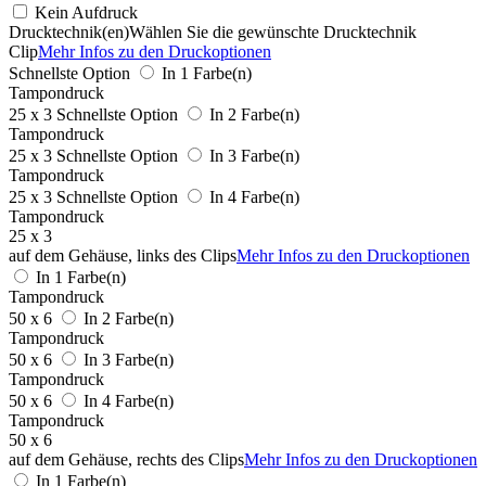
Kein Aufdruck
Drucktechnik(en)
Wählen Sie die gewünschte Drucktechnik
Clip
Mehr Infos zu den Druckoptionen
Schnellste Option
In 1 Farbe(n)
Tampondruck
25 x 3
Schnellste Option
In 2 Farbe(n)
Tampondruck
25 x 3
Schnellste Option
In 3 Farbe(n)
Tampondruck
25 x 3
Schnellste Option
In 4 Farbe(n)
Tampondruck
25 x 3
auf dem Gehäuse, links des Clips
Mehr Infos zu den Druckoptionen
In 1 Farbe(n)
Tampondruck
50 x 6
In 2 Farbe(n)
Tampondruck
50 x 6
In 3 Farbe(n)
Tampondruck
50 x 6
In 4 Farbe(n)
Tampondruck
50 x 6
auf dem Gehäuse, rechts des Clips
Mehr Infos zu den Druckoptionen
In 1 Farbe(n)