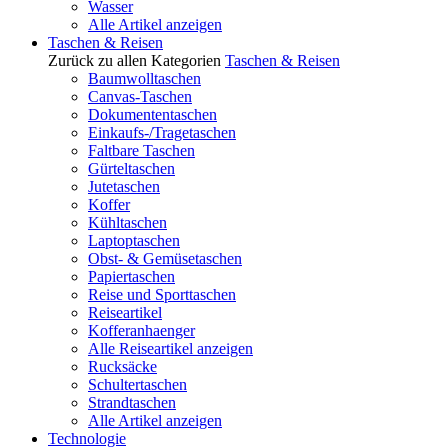
Wasser
Alle Artikel anzeigen
Taschen & Reisen
Zurück zu allen Kategorien
Taschen & Reisen
Baumwolltaschen
Canvas-Taschen
Dokumententaschen
Einkaufs-/Tragetaschen
Faltbare Taschen
Gürteltaschen
Jutetaschen
Koffer
Kühltaschen
Laptoptaschen
Obst- & Gemüsetaschen
Papiertaschen
Reise und Sporttaschen
Reiseartikel
Kofferanhaenger
Alle Reiseartikel anzeigen
Rucksäcke
Schultertaschen
Strandtaschen
Alle Artikel anzeigen
Technologie