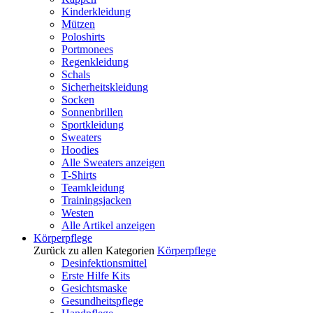
Kinderkleidung
Mützen
Poloshirts
Portmonees
Regenkleidung
Schals
Sicherheitskleidung
Socken
Sonnenbrillen
Sportkleidung
Sweaters
Hoodies
Alle Sweaters anzeigen
T-Shirts
Teamkleidung
Trainingsjacken
Westen
Alle Artikel anzeigen
Körperpflege
Zurück zu allen Kategorien
Körperpflege
Desinfektionsmittel
Erste Hilfe Kits
Gesichtsmaske
Gesundheitspflege