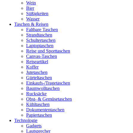
Wein
Bier
Süßigkeiten
Wasser
Taschen & Reisen
Faltbare Taschen
Strandtaschen
Schultertaschen
Laptoptaschen
Reise und Sporttaschen
Canvas-Taschen
Reiseartikel
Koffer
Jutetaschen
Gürteltaschen
Einkaufs-/Tragetaschen
Baumwolltaschen
Rucksäcke
Obst- & Gemüsetaschen
Kühltaschen
Dokumententaschen
Papiertaschen
Technologie
Gadgets
Lautsprecher