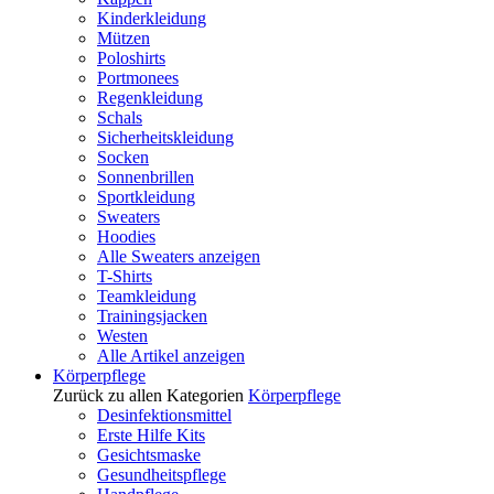
Kinderkleidung
Mützen
Poloshirts
Portmonees
Regenkleidung
Schals
Sicherheitskleidung
Socken
Sonnenbrillen
Sportkleidung
Sweaters
Hoodies
Alle Sweaters anzeigen
T-Shirts
Teamkleidung
Trainingsjacken
Westen
Alle Artikel anzeigen
Körperpflege
Zurück zu allen Kategorien
Körperpflege
Desinfektionsmittel
Erste Hilfe Kits
Gesichtsmaske
Gesundheitspflege