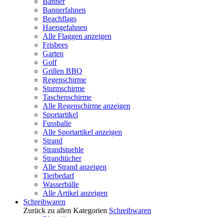
Banner
Bannerfahnen
Beachflags
Haengefahnen
Alle Flaggen anzeigen
Frisbees
Garten
Golf
Grillen BBQ
Regenschirme
Sturmschirme
Taschenschirme
Alle Regenschirme anzeigen
Sportartikel
Fussballe
Alle Sportartikel anzeigen
Strand
Strandstuehle
Strandtücher
Alle Strand anzeigen
Tierbedarf
Wasserbälle
Alle Artikel anzeigen
Schreibwaren
Zurück zu allen Kategorien
Schreibwaren