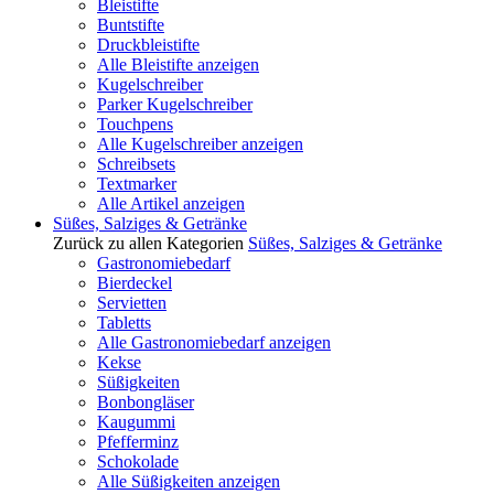
Bleistifte
Buntstifte
Druckbleistifte
Alle Bleistifte anzeigen
Kugelschreiber
Parker Kugelschreiber
Touchpens
Alle Kugelschreiber anzeigen
Schreibsets
Textmarker
Alle Artikel anzeigen
Süßes, Salziges & Getränke
Zurück zu allen Kategorien
Süßes, Salziges & Getränke
Gastronomiebedarf
Bierdeckel
Servietten
Tabletts
Alle Gastronomiebedarf anzeigen
Kekse
Süßigkeiten
Bonbongläser
Kaugummi
Pfefferminz
Schokolade
Alle Süßigkeiten anzeigen