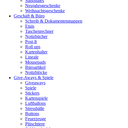
Saisonales
Neujahrsgeschenke
Weihnachtsgeschenke
Geschäft & Büro
Schreib & Dokumentenmappen
Etuis
Taschenrechner
Notizbücher
Post-It
Roll ups
Kartenhalter
Lineale
Mousepads
Büroartikel
Notizblöcke
Give-Aways & Spiele
Giveaways
Spiele
Stickers
Kartenspiele
Luftballons
Stressbälle
Buttons
Feuerzeuge
Plüschtiere