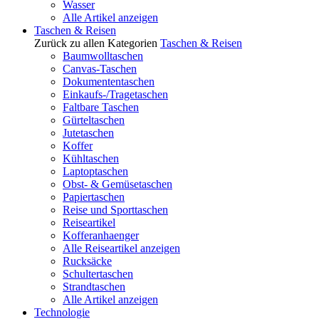
Wasser
Alle Artikel anzeigen
Taschen & Reisen
Zurück zu allen Kategorien
Taschen & Reisen
Baumwolltaschen
Canvas-Taschen
Dokumententaschen
Einkaufs-/Tragetaschen
Faltbare Taschen
Gürteltaschen
Jutetaschen
Koffer
Kühltaschen
Laptoptaschen
Obst- & Gemüsetaschen
Papiertaschen
Reise und Sporttaschen
Reiseartikel
Kofferanhaenger
Alle Reiseartikel anzeigen
Rucksäcke
Schultertaschen
Strandtaschen
Alle Artikel anzeigen
Technologie