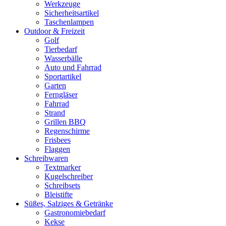
Werkzeuge
Sicherheitsartikel
Taschenlampen
Outdoor & Freizeit
Golf
Tierbedarf
Wasserbälle
Auto und Fahrrad
Sportartikel
Garten
Ferngläser
Fahrrad
Strand
Grillen BBQ
Regenschirme
Frisbees
Flaggen
Schreibwaren
Textmarker
Kugelschreiber
Schreibsets
Bleistifte
Süßes, Salziges & Getränke
Gastronomiebedarf
Kekse