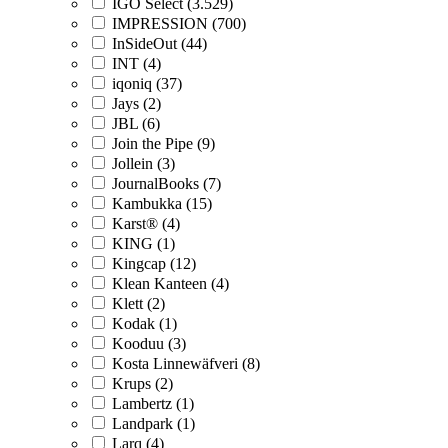
IGO Select (3.529)
IMPRESSION (700)
InSideOut (44)
INT (4)
iqoniq (37)
Jays (2)
JBL (6)
Join the Pipe (9)
Jollein (3)
JournalBooks (7)
Kambukka (15)
Karst® (4)
KING (1)
Kingcap (12)
Klean Kanteen (4)
Klett (2)
Kodak (1)
Kooduu (3)
Kosta Linnewäfveri (8)
Krups (2)
Lambertz (1)
Landpark (1)
Larq (4)