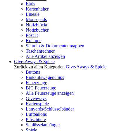
Etuis
Kartenhalter
Lineale
Mousepads
Notizblöcke
Notizbücher
Post-It
Roll ups
Schreib & Dokumentenmappen
Taschenrechner
Alle Artikel anzeigen
Give-Aways & Spiele
Zurück zu allen Kategorien
Give-Aways & Spiele
Buttons
Einkaufswagenchips
Feuerzeuge
BIC Feuerzeuge
Alle Feuerzeuge anzeigen
Giveaways
Kartenspiele
Lanyards/Schlüsselbänder
Luftballons
Plüschtiere
Schlüsselanhänger
Spiele