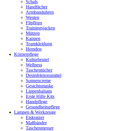
Schals
Handfächer
Armbanduhren
Westen
Flipflops
Trainingsjacken
Mützen
Kappen
Teamkleidung
Hemden
Körperpflege
Kulturbeutel
Wellness
Taschentücher
Desinfektionsmittel
Sonnencreme
Gesichtsmaske
Lippenbalsam
Erste Hilfe Kits
Handpflege
Gesundheitspflege
Lampen & Werkzeuge
Eiskratzer
Maßbänder
Taschenmesser