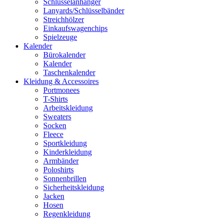
Schlüsselanhänger
Lanyards/Schlüsselbänder
Streichhölzer
Einkaufswagenchips
Spielzeuge
Kalender
Bürokalender
Kalender
Taschenkalender
Kleidung & Accessoires
Portmonees
T-Shirts
Arbeitskleidung
Sweaters
Socken
Fleece
Sportkleidung
Kinderkleidung
Armbänder
Poloshirts
Sonnenbrillen
Sicherheitskleidung
Jacken
Hosen
Regenkleidung