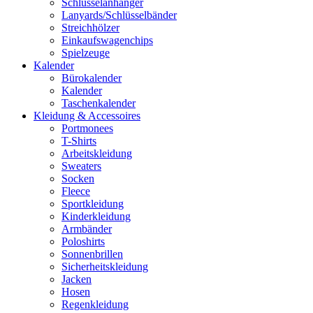
Schlüsselanhänger
Lanyards/Schlüsselbänder
Streichhölzer
Einkaufswagenchips
Spielzeuge
Kalender
Bürokalender
Kalender
Taschenkalender
Kleidung & Accessoires
Portmonees
T-Shirts
Arbeitskleidung
Sweaters
Socken
Fleece
Sportkleidung
Kinderkleidung
Armbänder
Poloshirts
Sonnenbrillen
Sicherheitskleidung
Jacken
Hosen
Regenkleidung