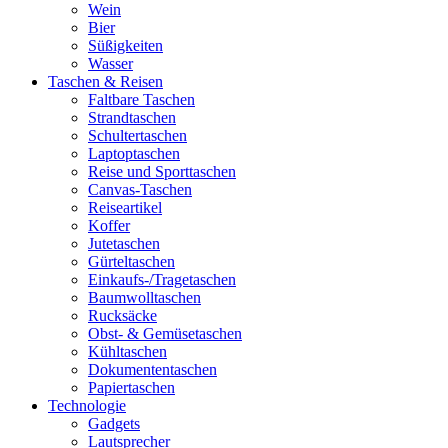
Wein
Bier
Süßigkeiten
Wasser
Taschen & Reisen
Faltbare Taschen
Strandtaschen
Schultertaschen
Laptoptaschen
Reise und Sporttaschen
Canvas-Taschen
Reiseartikel
Koffer
Jutetaschen
Gürteltaschen
Einkaufs-/Tragetaschen
Baumwolltaschen
Rucksäcke
Obst- & Gemüsetaschen
Kühltaschen
Dokumententaschen
Papiertaschen
Technologie
Gadgets
Lautsprecher