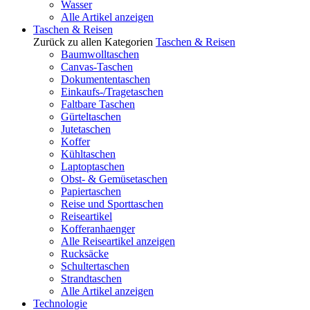
Wasser
Alle Artikel anzeigen
Taschen & Reisen
Zurück zu allen Kategorien
Taschen & Reisen
Baumwolltaschen
Canvas-Taschen
Dokumententaschen
Einkaufs-/Tragetaschen
Faltbare Taschen
Gürteltaschen
Jutetaschen
Koffer
Kühltaschen
Laptoptaschen
Obst- & Gemüsetaschen
Papiertaschen
Reise und Sporttaschen
Reiseartikel
Kofferanhaenger
Alle Reiseartikel anzeigen
Rucksäcke
Schultertaschen
Strandtaschen
Alle Artikel anzeigen
Technologie