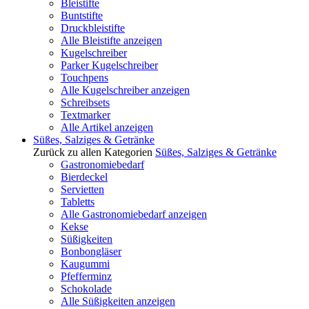
Bleistifte
Buntstifte
Druckbleistifte
Alle Bleistifte anzeigen
Kugelschreiber
Parker Kugelschreiber
Touchpens
Alle Kugelschreiber anzeigen
Schreibsets
Textmarker
Alle Artikel anzeigen
Süßes, Salziges & Getränke
Zurück zu allen Kategorien
Süßes, Salziges & Getränke
Gastronomiebedarf
Bierdeckel
Servietten
Tabletts
Alle Gastronomiebedarf anzeigen
Kekse
Süßigkeiten
Bonbongläser
Kaugummi
Pfefferminz
Schokolade
Alle Süßigkeiten anzeigen