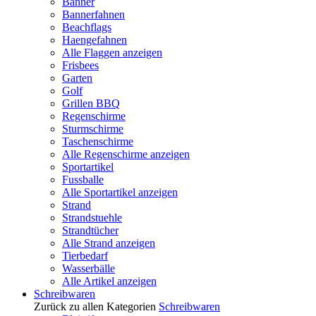
Banner
Bannerfahnen
Beachflags
Haengefahnen
Alle Flaggen anzeigen
Frisbees
Garten
Golf
Grillen BBQ
Regenschirme
Sturmschirme
Taschenschirme
Alle Regenschirme anzeigen
Sportartikel
Fussballe
Alle Sportartikel anzeigen
Strand
Strandstuehle
Strandtücher
Alle Strand anzeigen
Tierbedarf
Wasserbälle
Alle Artikel anzeigen
Schreibwaren
Zurück zu allen Kategorien
Schreibwaren