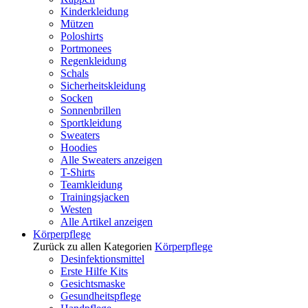
Kinderkleidung
Mützen
Poloshirts
Portmonees
Regenkleidung
Schals
Sicherheitskleidung
Socken
Sonnenbrillen
Sportkleidung
Sweaters
Hoodies
Alle Sweaters anzeigen
T-Shirts
Teamkleidung
Trainingsjacken
Westen
Alle Artikel anzeigen
Körperpflege
Zurück zu allen Kategorien
Körperpflege
Desinfektionsmittel
Erste Hilfe Kits
Gesichtsmaske
Gesundheitspflege