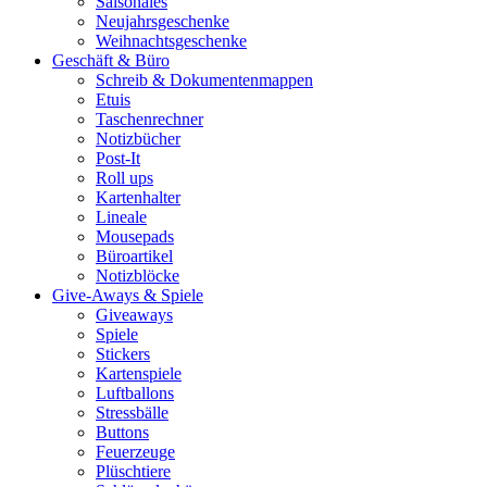
Saisonales
Neujahrsgeschenke
Weihnachtsgeschenke
Geschäft & Büro
Schreib & Dokumentenmappen
Etuis
Taschenrechner
Notizbücher
Post-It
Roll ups
Kartenhalter
Lineale
Mousepads
Büroartikel
Notizblöcke
Give-Aways & Spiele
Giveaways
Spiele
Stickers
Kartenspiele
Luftballons
Stressbälle
Buttons
Feuerzeuge
Plüschtiere