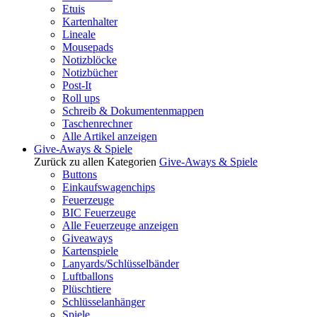
Etuis
Kartenhalter
Lineale
Mousepads
Notizblöcke
Notizbücher
Post-It
Roll ups
Schreib & Dokumentenmappen
Taschenrechner
Alle Artikel anzeigen
Give-Aways & Spiele
Zurück zu allen Kategorien
Give-Aways & Spiele
Buttons
Einkaufswagenchips
Feuerzeuge
BIC Feuerzeuge
Alle Feuerzeuge anzeigen
Giveaways
Kartenspiele
Lanyards/Schlüsselbänder
Luftballons
Plüschtiere
Schlüsselanhänger
Spiele