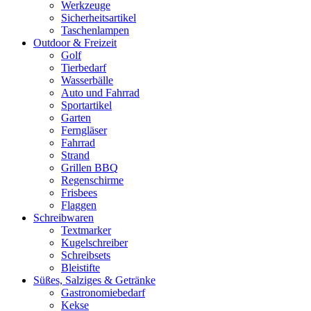
Werkzeuge
Sicherheitsartikel
Taschenlampen
Outdoor & Freizeit
Golf
Tierbedarf
Wasserbälle
Auto und Fahrrad
Sportartikel
Garten
Ferngläser
Fahrrad
Strand
Grillen BBQ
Regenschirme
Frisbees
Flaggen
Schreibwaren
Textmarker
Kugelschreiber
Schreibsets
Bleistifte
Süßes, Salziges & Getränke
Gastronomiebedarf
Kekse