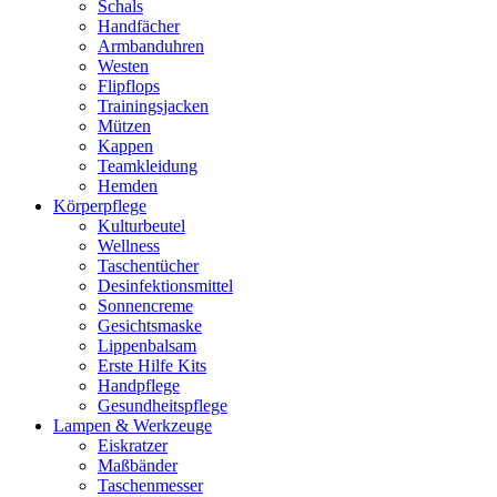
Schals
Handfächer
Armbanduhren
Westen
Flipflops
Trainingsjacken
Mützen
Kappen
Teamkleidung
Hemden
Körperpflege
Kulturbeutel
Wellness
Taschentücher
Desinfektionsmittel
Sonnencreme
Gesichtsmaske
Lippenbalsam
Erste Hilfe Kits
Handpflege
Gesundheitspflege
Lampen & Werkzeuge
Eiskratzer
Maßbänder
Taschenmesser