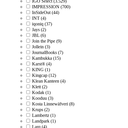
IGO Select (3.529)
IMPRESSION (700)
InSideOut (44)
INT (4)
iqoniq (37)
Jays (2)
JBL (6)
Join the Pipe (9)
Jollein (3)
JournalBooks (7)
Kambukka (15)
Karst® (4)
KING (1)
Kingcap (12)
Klean Kanteen (4)
Klett (2)
Kodak (1)
Kooduu (3)
Kosta Linnewäfveri (8)
Krups (2)
Lambertz (1)
Landpark (1)
Larq (4)