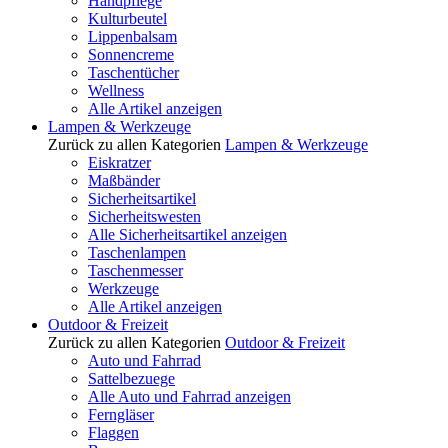
Handpflege
Kulturbeutel
Lippenbalsam
Sonnencreme
Taschentücher
Wellness
Alle Artikel anzeigen
Lampen & Werkzeuge
Zurück zu allen Kategorien
Lampen & Werkzeuge
Eiskratzer
Maßbänder
Sicherheitsartikel
Sicherheitswesten
Alle Sicherheitsartikel anzeigen
Taschenlampen
Taschenmesser
Werkzeuge
Alle Artikel anzeigen
Outdoor & Freizeit
Zurück zu allen Kategorien
Outdoor & Freizeit
Auto und Fahrrad
Sattelbezuege
Alle Auto und Fahrrad anzeigen
Ferngläser
Flaggen