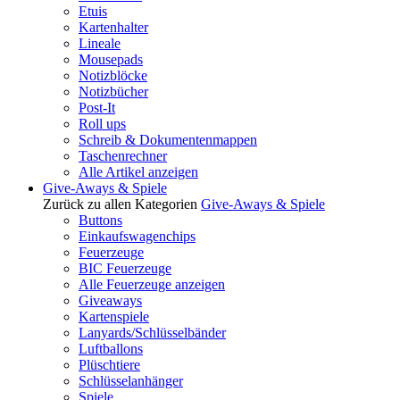
Etuis
Kartenhalter
Lineale
Mousepads
Notizblöcke
Notizbücher
Post-It
Roll ups
Schreib & Dokumentenmappen
Taschenrechner
Alle Artikel anzeigen
Give-Aways & Spiele
Zurück zu allen Kategorien
Give-Aways & Spiele
Buttons
Einkaufswagenchips
Feuerzeuge
BIC Feuerzeuge
Alle Feuerzeuge anzeigen
Giveaways
Kartenspiele
Lanyards/Schlüsselbänder
Luftballons
Plüschtiere
Schlüsselanhänger
Spiele