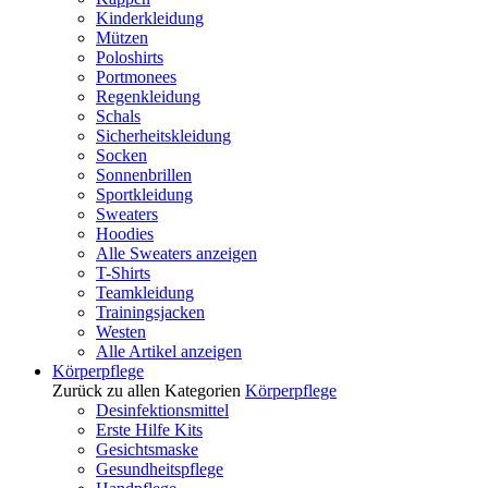
Kinderkleidung
Mützen
Poloshirts
Portmonees
Regenkleidung
Schals
Sicherheitskleidung
Socken
Sonnenbrillen
Sportkleidung
Sweaters
Hoodies
Alle Sweaters anzeigen
T-Shirts
Teamkleidung
Trainingsjacken
Westen
Alle Artikel anzeigen
Körperpflege
Zurück zu allen Kategorien
Körperpflege
Desinfektionsmittel
Erste Hilfe Kits
Gesichtsmaske
Gesundheitspflege