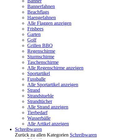
Banner
Bannerfahnen
Beachflags
Haengefahnen
Alle Flaggen anzeigen
Frisbees
Garten
Golf
Grillen BBQ
Regenschirme
Sturmschirme
Taschenschirme
Alle Regenschirme anzeigen
Sportartikel
Fussballe
Alle Sportartikel anzeigen
Strand
Strandstuehle
Strandtücher
Alle Strand anzeigen
Tierbedarf
Wasserbälle
Alle Artikel anzeigen
Schreibwaren
Zurück zu allen Kategorien
Schreibwaren