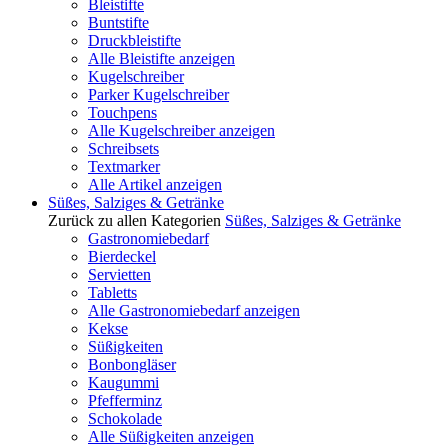
Bleistifte
Buntstifte
Druckbleistifte
Alle Bleistifte anzeigen
Kugelschreiber
Parker Kugelschreiber
Touchpens
Alle Kugelschreiber anzeigen
Schreibsets
Textmarker
Alle Artikel anzeigen
Süßes, Salziges & Getränke
Zurück zu allen Kategorien
Süßes, Salziges & Getränke
Gastronomiebedarf
Bierdeckel
Servietten
Tabletts
Alle Gastronomiebedarf anzeigen
Kekse
Süßigkeiten
Bonbongläser
Kaugummi
Pfefferminz
Schokolade
Alle Süßigkeiten anzeigen