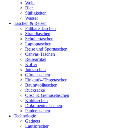
Wein
Bier
Süßigkeiten
Wasser
Taschen & Reisen
Faltbare Taschen
Strandtaschen
Schultertaschen
Laptoptaschen
Reise und Sporttaschen
Canvas-Taschen
Reiseartikel
Koffer
Jutetaschen
Gürteltaschen
Einkaufs-/Tragetaschen
Baumwolltaschen
Rucksäcke
Obst- & Gemüsetaschen
Kühltaschen
Dokumententaschen
Papiertaschen
Technologie
Gadgets
Lautsprecher