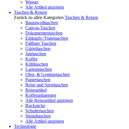
Wasser
Alle Artikel anzeigen
Taschen & Reisen
Zurück zu allen Kategorien
Taschen & Reisen
Baumwolltaschen
Canvas-Taschen
Dokumententaschen
Einkaufs-/Tragetaschen
Faltbare Taschen
Gürteltaschen
Jutetaschen
Koffer
Kühltaschen
Laptoptaschen
Obst- & Gemüsetaschen
Papiertaschen
Reise und Sporttaschen
Reiseartikel
Kofferanhaenger
Alle Reiseartikel anzeigen
Rucksäcke
Schultertaschen
Strandtaschen
Alle Artikel anzeigen
Technologie