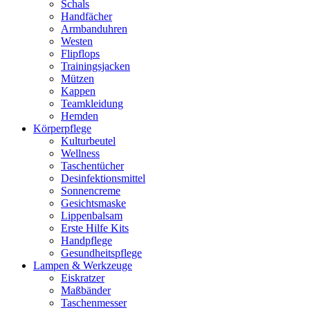
Schals
Handfächer
Armbanduhren
Westen
Flipflops
Trainingsjacken
Mützen
Kappen
Teamkleidung
Hemden
Körperpflege
Kulturbeutel
Wellness
Taschentücher
Desinfektionsmittel
Sonnencreme
Gesichtsmaske
Lippenbalsam
Erste Hilfe Kits
Handpflege
Gesundheitspflege
Lampen & Werkzeuge
Eiskratzer
Maßbänder
Taschenmesser