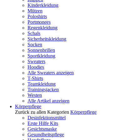
Kinderkleidung
Mützen
Poloshirts
Portmonees
Regenkleidung
Schals
Sicherheitskleidung
Socken
Sonnenbrillen
Sportkleidung
Sweaters
Hoodies
Alle Sweaters anzeigen
T-Shirts
Teamkleidung
Trainingsjacken
Westen
Alle Artikel anzeigen
Körperpflege
Zurück zu allen Kategorien
Körperpflege
Desinfektionsmittel
Erste Hilfe Kits
Gesichtsmaske
Gesundheitspflege