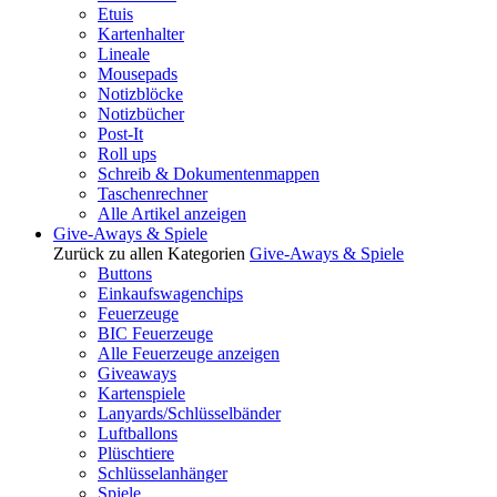
Etuis
Kartenhalter
Lineale
Mousepads
Notizblöcke
Notizbücher
Post-It
Roll ups
Schreib & Dokumentenmappen
Taschenrechner
Alle Artikel anzeigen
Give-Aways & Spiele
Zurück zu allen Kategorien
Give-Aways & Spiele
Buttons
Einkaufswagenchips
Feuerzeuge
BIC Feuerzeuge
Alle Feuerzeuge anzeigen
Giveaways
Kartenspiele
Lanyards/Schlüsselbänder
Luftballons
Plüschtiere
Schlüsselanhänger
Spiele