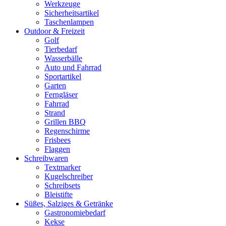
Werkzeuge
Sicherheitsartikel
Taschenlampen
Outdoor & Freizeit
Golf
Tierbedarf
Wasserbälle
Auto und Fahrrad
Sportartikel
Garten
Ferngläser
Fahrrad
Strand
Grillen BBQ
Regenschirme
Frisbees
Flaggen
Schreibwaren
Textmarker
Kugelschreiber
Schreibsets
Bleistifte
Süßes, Salziges & Getränke
Gastronomiebedarf
Kekse