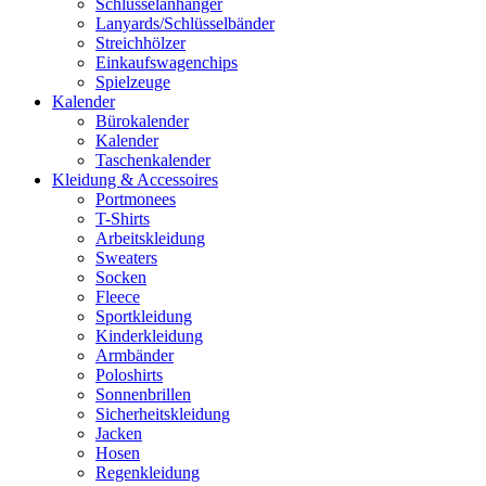
Schlüsselanhänger
Lanyards/Schlüsselbänder
Streichhölzer
Einkaufswagenchips
Spielzeuge
Kalender
Bürokalender
Kalender
Taschenkalender
Kleidung & Accessoires
Portmonees
T-Shirts
Arbeitskleidung
Sweaters
Socken
Fleece
Sportkleidung
Kinderkleidung
Armbänder
Poloshirts
Sonnenbrillen
Sicherheitskleidung
Jacken
Hosen
Regenkleidung