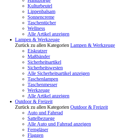
Handpflege
Kulturbeutel
Lippenbalsam
Sonnencreme
Taschentücher
Wellness
Alle Artikel anzeigen
Lampen & Werkzeuge
Zurück zu allen Kategorien
Lampen & Werkzeuge
Eiskratzer
Maßbänder
Sicherheitsartikel
Sicherheitswesten
Alle Sicherheitsartikel anzeigen
Taschenlampen
Taschenmesser
Werkzeuge
Alle Artikel anzeigen
Outdoor & Freizeit
Zurück zu allen Kategorien
Outdoor & Freizeit
Auto und Fahrrad
Sattelbezuege
Alle Auto und Fahrrad anzeigen
Ferngläser
Flaggen