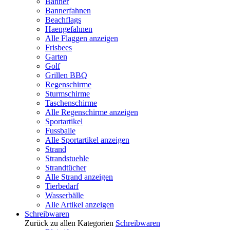
Banner
Bannerfahnen
Beachflags
Haengefahnen
Alle Flaggen anzeigen
Frisbees
Garten
Golf
Grillen BBQ
Regenschirme
Sturmschirme
Taschenschirme
Alle Regenschirme anzeigen
Sportartikel
Fussballe
Alle Sportartikel anzeigen
Strand
Strandstuehle
Strandtücher
Alle Strand anzeigen
Tierbedarf
Wasserbälle
Alle Artikel anzeigen
Schreibwaren
Zurück zu allen Kategorien
Schreibwaren