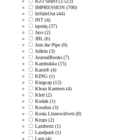
IGO Select (3.523)
IMPRESSION (700)
InSideOut (44)
INT (4)
iqoniq (37)
Jays (2)
JBL (6)
Join the Pipe (9)
Jollein (3)
JournalBooks (7)
Kambukka (15)
Karst® (4)
KING (1)
Kingcap (12)
Klean Kanteen (4)
Klett (2)
Kodak (1)
Kooduu (3)
Kosta Linnewäfveri (8)
Krups (2)
Lambertz (1)
Landpark (1)
Larq (4)