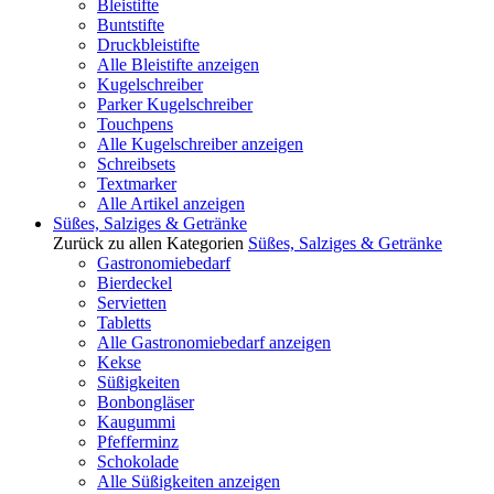
Bleistifte
Buntstifte
Druckbleistifte
Alle Bleistifte anzeigen
Kugelschreiber
Parker Kugelschreiber
Touchpens
Alle Kugelschreiber anzeigen
Schreibsets
Textmarker
Alle Artikel anzeigen
Süßes, Salziges & Getränke
Zurück zu allen Kategorien
Süßes, Salziges & Getränke
Gastronomiebedarf
Bierdeckel
Servietten
Tabletts
Alle Gastronomiebedarf anzeigen
Kekse
Süßigkeiten
Bonbongläser
Kaugummi
Pfefferminz
Schokolade
Alle Süßigkeiten anzeigen