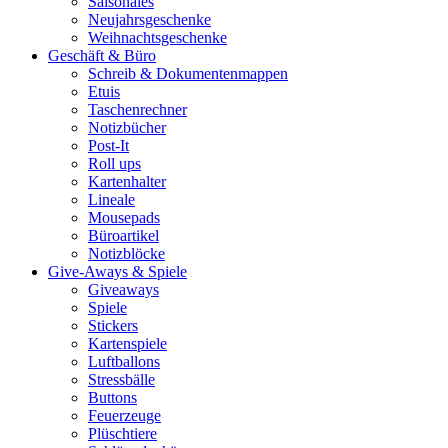
Saisonales
Neujahrsgeschenke
Weihnachtsgeschenke
Geschäft & Büro
Schreib & Dokumentenmappen
Etuis
Taschenrechner
Notizbücher
Post-It
Roll ups
Kartenhalter
Lineale
Mousepads
Büroartikel
Notizblöcke
Give-Aways & Spiele
Giveaways
Spiele
Stickers
Kartenspiele
Luftballons
Stressbälle
Buttons
Feuerzeuge
Plüschtiere