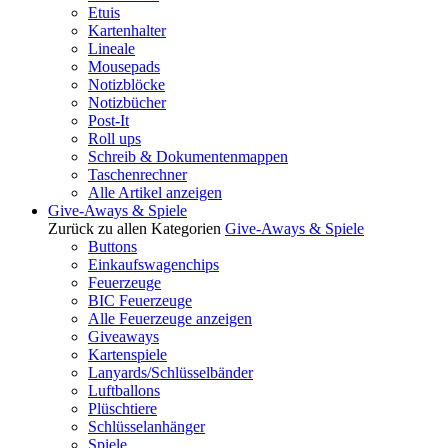
Etuis
Kartenhalter
Lineale
Mousepads
Notizblöcke
Notizbücher
Post-It
Roll ups
Schreib & Dokumentenmappen
Taschenrechner
Alle Artikel anzeigen
Give-Aways & Spiele
Zurück zu allen Kategorien
Give-Aways & Spiele
Buttons
Einkaufswagenchips
Feuerzeuge
BIC Feuerzeuge
Alle Feuerzeuge anzeigen
Giveaways
Kartenspiele
Lanyards/Schlüsselbänder
Luftballons
Plüschtiere
Schlüsselanhänger
Spiele