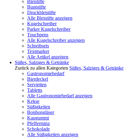
Bleistifte
Buntstifte
Druckbleistifte
Alle Bleistifte anzeigen
Kugelschreiber
Parker Kugelschreiber
Touchpens
Alle Kugelschreiber anzeigen
Schreibsets
Textmarker
Alle Artikel anzeigen
Süßes, Salziges & Getränke
Zurück zu allen Kategorien
Süßes, Salziges & Getränke
Gastronomiebedarf
Bierdeckel
Servietten
Tabletts
Alle Gastronomiebedarf anzeigen
Kekse
Süßigkeiten
Bonbongläser
Kaugummi
Pfefferminz
Schokolade
Alle Süßigkeiten anzeigen