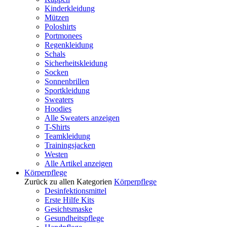
Kinderkleidung
Mützen
Poloshirts
Portmonees
Regenkleidung
Schals
Sicherheitskleidung
Socken
Sonnenbrillen
Sportkleidung
Sweaters
Hoodies
Alle Sweaters anzeigen
T-Shirts
Teamkleidung
Trainingsjacken
Westen
Alle Artikel anzeigen
Körperpflege
Zurück zu allen Kategorien
Körperpflege
Desinfektionsmittel
Erste Hilfe Kits
Gesichtsmaske
Gesundheitspflege