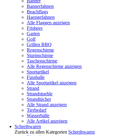
Banner
Bannerfahnen
Beachflags
Haengefahnen
Alle Flaggen anzeigen
Frisbees
Garten
Golf
Grillen BBQ
Regenschirme
Sturmschirme
Taschenschirme
Alle Regenschirme anzeigen
Sportartikel
Fussballe
Alle Sportartikel anzeigen
Strand
Strandstuehle
Strandtücher
Alle Strand anzeigen
Tierbedarf
Wasserbälle
Alle Artikel anzeigen
Schreibwaren
Zurück zu allen Kategorien
Schreibwaren