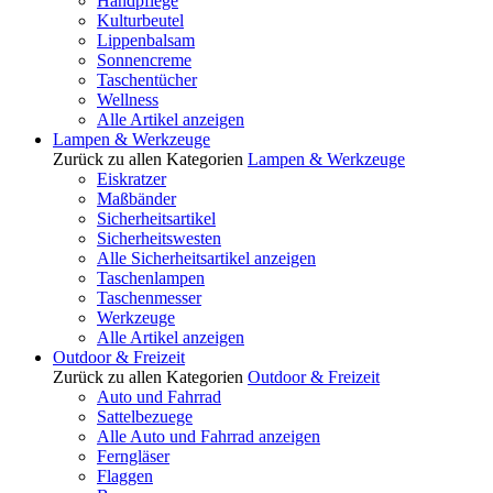
Handpflege
Kulturbeutel
Lippenbalsam
Sonnencreme
Taschentücher
Wellness
Alle Artikel anzeigen
Lampen & Werkzeuge
Zurück zu allen Kategorien
Lampen & Werkzeuge
Eiskratzer
Maßbänder
Sicherheitsartikel
Sicherheitswesten
Alle Sicherheitsartikel anzeigen
Taschenlampen
Taschenmesser
Werkzeuge
Alle Artikel anzeigen
Outdoor & Freizeit
Zurück zu allen Kategorien
Outdoor & Freizeit
Auto und Fahrrad
Sattelbezuege
Alle Auto und Fahrrad anzeigen
Ferngläser
Flaggen