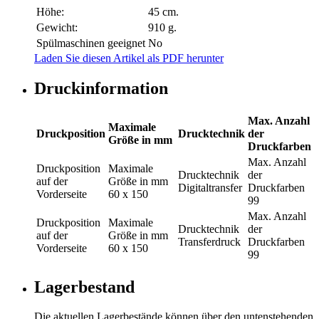
Höhe:
45 cm.
Gewicht:
910 g.
Spülmaschinen geeignet
No
Laden Sie diesen Artikel als PDF herunter
Druckinformation
Max. Anzahl
Maximale
Druckposition
Drucktechnik
der
Größe in mm
Druckfarben
Max. Anzahl
Druckposition
Maximale
Drucktechnik
der
auf der
Größe in mm
Digitaltransfer
Druckfarben
Vorderseite
60 x 150
99
Max. Anzahl
Druckposition
Maximale
Drucktechnik
der
auf der
Größe in mm
Transferdruck
Druckfarben
Vorderseite
60 x 150
99
Lagerbestand
Die aktuellen Lagerbestände können über den untenstehenden