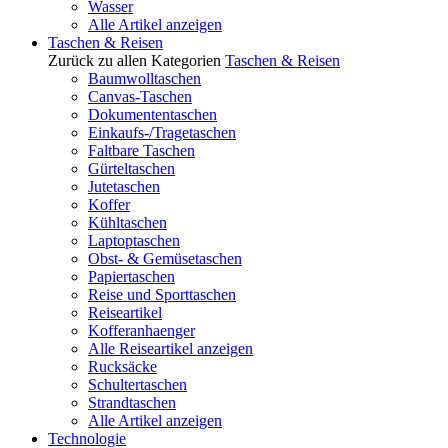
Wasser
Alle Artikel anzeigen
Taschen & Reisen
Zurück zu allen Kategorien
Taschen & Reisen
Baumwolltaschen
Canvas-Taschen
Dokumententaschen
Einkaufs-/Tragetaschen
Faltbare Taschen
Gürteltaschen
Jutetaschen
Koffer
Kühltaschen
Laptoptaschen
Obst- & Gemüsetaschen
Papiertaschen
Reise und Sporttaschen
Reiseartikel
Kofferanhaenger
Alle Reiseartikel anzeigen
Rucksäcke
Schultertaschen
Strandtaschen
Alle Artikel anzeigen
Technologie