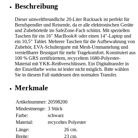
Beschreibung
Dieser umweltfreundliche 20-Liter Rucksack ist perfekt für
Berufspendler und Reisende, da er alle elektronischen Geräte
und Zubehörteile im SafeZone-Fach schützt. Mit speziellen
Taschen für ein 16" MacBook® oder einen 14"-Laptop und
ein 10,5" Tablet. Mehrere Taschen für die Aufbewahrung von
Zubehör, EVA-Schultergurte mit Mesh-Ummantelung und
verstellbarer Brustgurt für mehr Tragekomfort. Konstruiert aus
100 % GRS zertifiziertem, recyceltem 1680-Polyester-
Material mit YKK-Reißverschlüssen. Ein Digitaltransfer in
der Einzelfarbe weiss ist leider nicht möglich. Bitte wählen
Sie in diesem Fall stattdessen den normalen Transfer.
Merkmale
Artikelnummer:
20598200
Mindestmenge:
3 Stück
Farbe:
schwarz
Material:
recyceltes Polyester
Länge:
26 cm.
Breite:
23 cm.