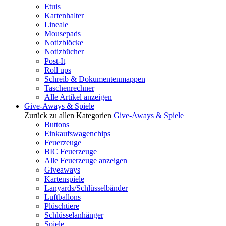
Etuis
Kartenhalter
Lineale
Mousepads
Notizblöcke
Notizbücher
Post-It
Roll ups
Schreib & Dokumentenmappen
Taschenrechner
Alle Artikel anzeigen
Give-Aways & Spiele
Zurück zu allen Kategorien
Give-Aways & Spiele
Buttons
Einkaufswagenchips
Feuerzeuge
BIC Feuerzeuge
Alle Feuerzeuge anzeigen
Giveaways
Kartenspiele
Lanyards/Schlüsselbänder
Luftballons
Plüschtiere
Schlüsselanhänger
Spiele