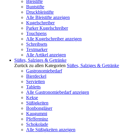
Bleistifte
Buntstifte
Druckbleistifte
Alle Bleistifte anzeigen
Kugelschreiber
Parker Kugelschreiber
Touchpens
Alle Kugelschreiber anzeigen
Schreibsets
Textmarker
Alle Artikel anzeigen
Süßes, Salziges & Getränke
Zurück zu allen Kategorien
Süßes, Salziges & Getränke
Gastronomiebedarf
Bierdeckel
Servietten
Tabletts
Alle Gastronomiebedarf anzeigen
Kekse
Süßigkeiten
Bonbongläser
Kaugummi
Pfefferminz
Schokolade
Alle Süßigkeiten anzeigen