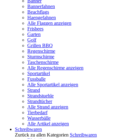
Banner
Bannerfahnen
Beachflags
Haengefahnen
Alle Flaggen anzeigen
Frisbees
Garten
Golf
Grillen BBQ
Regenschirme
Sturmschirme
Taschenschirme
Alle Regenschirme anzeigen
Sportartikel
Fussballe
Alle Sportartikel anzeigen
Strand
Strandstuehle
Strandtücher
Alle Strand anzeigen
Tierbedarf
Wasserbälle
Alle Artikel anzeigen
Schreibwaren
Zurück zu allen Kategorien
Schreibwaren