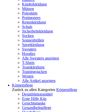
Kinderkleidung
Mützen
Poloshirts
Portmonees
Regenkleidung
Schals
Sicherheitskleidung
Socken
Sonnenbrillen
Sportkleidung
Sweaters
Hoodies
Alle Sweaters anzeigen
T-Shirts
Teamkleidung
Trainingsjacken
Westen
Alle Artikel anzeigen
Körperpflege
Zurück zu allen Kategorien
Körperpflege
Desinfektionsmittel
Erste Hilfe Kits
Gesichtsmaske
Gesundheitspflege