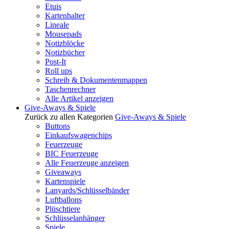
Etuis
Kartenhalter
Lineale
Mousepads
Notizblöcke
Notizbücher
Post-It
Roll ups
Schreib & Dokumentenmappen
Taschenrechner
Alle Artikel anzeigen
Give-Aways & Spiele
Zurück zu allen Kategorien
Give-Aways & Spiele
Buttons
Einkaufswagenchips
Feuerzeuge
BIC Feuerzeuge
Alle Feuerzeuge anzeigen
Giveaways
Kartenspiele
Lanyards/Schlüsselbänder
Luftballons
Plüschtiere
Schlüsselanhänger
Spiele