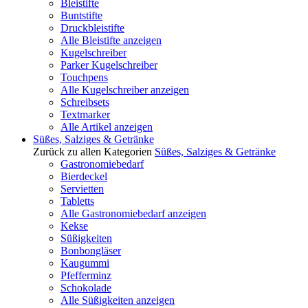
Bleistifte
Buntstifte
Druckbleistifte
Alle Bleistifte anzeigen
Kugelschreiber
Parker Kugelschreiber
Touchpens
Alle Kugelschreiber anzeigen
Schreibsets
Textmarker
Alle Artikel anzeigen
Süßes, Salziges & Getränke
Zurück zu allen Kategorien
Süßes, Salziges & Getränke
Gastronomiebedarf
Bierdeckel
Servietten
Tabletts
Alle Gastronomiebedarf anzeigen
Kekse
Süßigkeiten
Bonbongläser
Kaugummi
Pfefferminz
Schokolade
Alle Süßigkeiten anzeigen