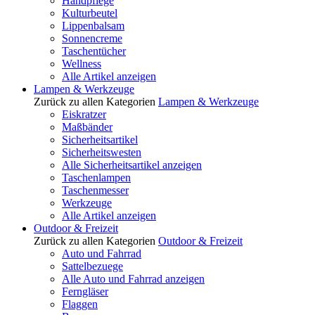
Handpflege
Kulturbeutel
Lippenbalsam
Sonnencreme
Taschentücher
Wellness
Alle Artikel anzeigen
Lampen & Werkzeuge
Zurück zu allen Kategorien
Lampen & Werkzeuge
Eiskratzer
Maßbänder
Sicherheitsartikel
Sicherheitswesten
Alle Sicherheitsartikel anzeigen
Taschenlampen
Taschenmesser
Werkzeuge
Alle Artikel anzeigen
Outdoor & Freizeit
Zurück zu allen Kategorien
Outdoor & Freizeit
Auto und Fahrrad
Sattelbezuege
Alle Auto und Fahrrad anzeigen
Ferngläser
Flaggen