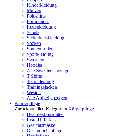
Kinderkleidung
Mützen
Poloshirts
Portmonees
Regenkleidung
Schals
Sicherheitskleidung
Socken
Sonnenbrillen
Sportkleidung
Sweaters
Hoodies
Alle Sweaters anzeigen
T-Shirts
Teamkleidung
Trainingsjacken
Westen
Alle Artikel anzeigen
Körperpflege
Zurück zu allen Kategorien
Körperpflege
Desinfektionsmittel
Erste Hilfe Kits
Gesichtsmaske
Gesundheitspflege