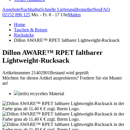
Angebote
Nachhaltig
Schnelle Lieferung
Bestseller
Neu
FAQ
02152 896 125
Mo. - Fr. 8 - 17 Uhr
Mailen
Home
Taschen & Reisen
Rucksäcke
Dillon AWARE™ RPET faltbarer Lightweight-Rucksack
Dillon AWARE™ RPET faltbarer
Lightweight-Rucksack
Artikelnummer 21402901
Bestand wird geprüft
Möchten Sie diesen Artikel ausprobieren? Fordern Sie ein Muster
an!
(teils) recyceltes Material