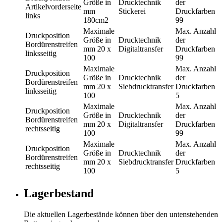
Größe in
Drucktechnik
der
Artikelvorderseite
mm
Stickerei
Druckfarben
links
180cm2
99
Maximale
Max. Anzahl
Druckposition
Größe in
Drucktechnik
der
Bordürenstreifen
mm
20 x
Digitaltransfer
Druckfarben
linksseitig
100
99
Maximale
Max. Anzahl
Druckposition
Größe in
Drucktechnik
der
Bordürenstreifen
mm
20 x
Siebdrucktransfer
Druckfarben
linksseitig
100
5
Maximale
Max. Anzahl
Druckposition
Größe in
Drucktechnik
der
Bordürenstreifen
mm
20 x
Digitaltransfer
Druckfarben
rechtsseitig
100
99
Maximale
Max. Anzahl
Druckposition
Größe in
Drucktechnik
der
Bordürenstreifen
mm
20 x
Siebdrucktransfer
Druckfarben
rechtsseitig
100
5
Lagerbestand
Die aktuellen Lagerbestände können über den untenstehenden