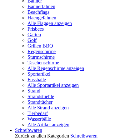
Banner
Bannerfahnen
Beachflags
Haengefahnen
Alle Flaggen anzeigen
Frisbees
Garten
Golf
Grillen BBQ
Regenschirme
Sturmschirme
Taschenschirme
Alle Regenschirme anzeigen
Sportartikel
Fussballe
Alle Sportartikel anzeigen
Strand
Strandstuehle
Strandtücher
Alle Strand anzeigen
Tierbedarf
Wasserbälle
Alle Artikel anzeigen
Schreibwaren
Zurück zu allen Kategorien
Schreibwaren