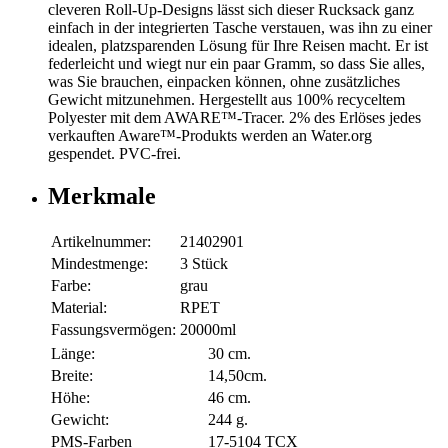
cleveren Roll-Up-Designs lässt sich dieser Rucksack ganz
einfach in der integrierten Tasche verstauen, was ihn zu einer
idealen, platzsparenden Lösung für Ihre Reisen macht. Er ist
federleicht und wiegt nur ein paar Gramm, so dass Sie alles,
was Sie brauchen, einpacken können, ohne zusätzliches
Gewicht mitzunehmen. Hergestellt aus 100% recyceltem
Polyester mit dem AWARE™-Tracer. 2% des Erlöses jedes
verkauften Aware™-Produkts werden an Water.org
gespendet. PVC-frei.
Merkmale
Artikelnummer:
21402901
Mindestmenge:
3 Stück
Farbe:
grau
Material:
RPET
Fassungsvermögen:
20000ml
Länge:
30 cm.
Breite:
14,50cm.
Höhe:
46 cm.
Gewicht:
244 g.
PMS-Farben
17-5104 TCX