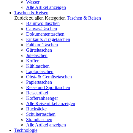
Wasser
Alle Artikel anzeigen
Taschen & Reisen
Zurück zu allen Kategorien
Taschen & Reisen
Baumwolltaschen
Canvas-Taschen
Dokumententaschen
Einkaufs-/Tragetaschen
Faltbare Taschen
Gürteltaschen
Jutetaschen
Koffer
Kühltaschen
Laptoptaschen
Obst- & Gemüsetaschen
Papiertaschen
Reise und Sporttaschen
Reiseartikel
Kofferanhaenger
Alle Reiseartikel anzeigen
Rucksäcke
Schultertaschen
Strandtaschen
Alle Artikel anzeigen
Technologie