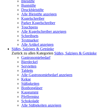
Bleistifte
Buntstifte
Druckbleistifte
Alle Bleistifte anzeigen
Kugelschreiber
Parker Kugelschreiber
Touchpens
Alle Kugelschreiber anzeigen
Schreibsets
Textmarker
Alle Artikel anzeigen
Süßes, Salziges & Getränke
Zurück zu allen Kategorien
Süßes, Salziges & Getränke
Gastronomiebedarf
Bierdeckel
Servietten
Tabletts
Alle Gastronomiebedarf anzeigen
Kekse
Süßigkeiten
Bonbongläser
Kaugummi
Pfefferminz
Schokolade
Alle Süßigkeiten anzeigen