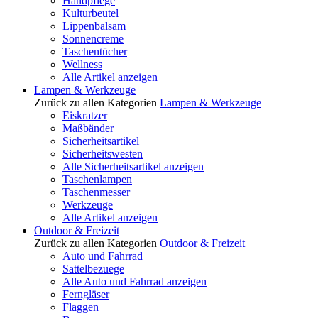
Handpflege
Kulturbeutel
Lippenbalsam
Sonnencreme
Taschentücher
Wellness
Alle Artikel anzeigen
Lampen & Werkzeuge
Zurück zu allen Kategorien
Lampen & Werkzeuge
Eiskratzer
Maßbänder
Sicherheitsartikel
Sicherheitswesten
Alle Sicherheitsartikel anzeigen
Taschenlampen
Taschenmesser
Werkzeuge
Alle Artikel anzeigen
Outdoor & Freizeit
Zurück zu allen Kategorien
Outdoor & Freizeit
Auto und Fahrrad
Sattelbezuege
Alle Auto und Fahrrad anzeigen
Ferngläser
Flaggen