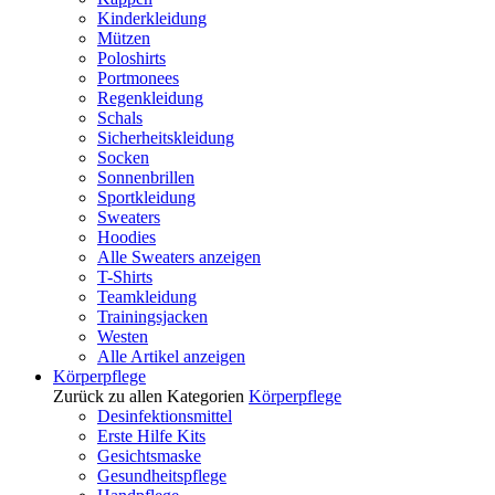
Kinderkleidung
Mützen
Poloshirts
Portmonees
Regenkleidung
Schals
Sicherheitskleidung
Socken
Sonnenbrillen
Sportkleidung
Sweaters
Hoodies
Alle Sweaters anzeigen
T-Shirts
Teamkleidung
Trainingsjacken
Westen
Alle Artikel anzeigen
Körperpflege
Zurück zu allen Kategorien
Körperpflege
Desinfektionsmittel
Erste Hilfe Kits
Gesichtsmaske
Gesundheitspflege