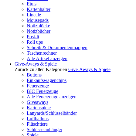
Etuis
Kartenhalter
Lineale
Mousepads
Notizblöcke
Notizbücher
Post-It
Roll ups
Schreib & Dokumentenmappen
Taschenrechner
Alle Artikel anzeigen
Give-Aways & Spiele
Zurück zu allen Kategorien
Give-Aways & Spiele
Buttons
Einkaufswagenchips
Feuerzeuge
BIC Feuerzeuge
Alle Feuerzeuge anzeigen
Giveaways
Kartenspiele
Lanyards/Schlüsselbänder
Luftballons
Plüschtiere
Schlüsselanhänger
Spiele