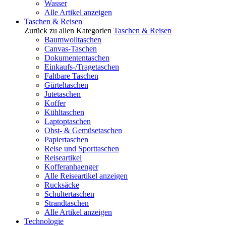
Wasser
Alle Artikel anzeigen
Taschen & Reisen
Zurück zu allen Kategorien
Taschen & Reisen
Baumwolltaschen
Canvas-Taschen
Dokumententaschen
Einkaufs-/Tragetaschen
Faltbare Taschen
Gürteltaschen
Jutetaschen
Koffer
Kühltaschen
Laptoptaschen
Obst- & Gemüsetaschen
Papiertaschen
Reise und Sporttaschen
Reiseartikel
Kofferanhaenger
Alle Reiseartikel anzeigen
Rucksäcke
Schultertaschen
Strandtaschen
Alle Artikel anzeigen
Technologie