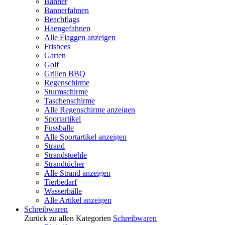
Banner
Bannerfahnen
Beachflags
Haengefahnen
Alle Flaggen anzeigen
Frisbees
Garten
Golf
Grillen BBQ
Regenschirme
Sturmschirme
Taschenschirme
Alle Regenschirme anzeigen
Sportartikel
Fussballe
Alle Sportartikel anzeigen
Strand
Strandstuehle
Strandtücher
Alle Strand anzeigen
Tierbedarf
Wasserbälle
Alle Artikel anzeigen
Schreibwaren
Zurück zu allen Kategorien
Schreibwaren