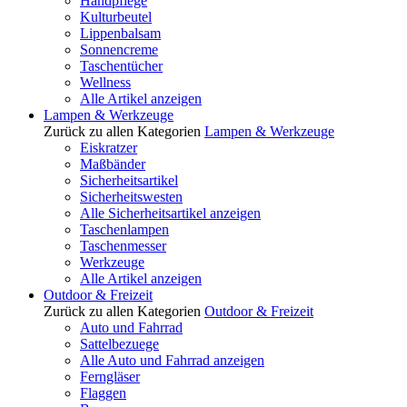
Handpflege
Kulturbeutel
Lippenbalsam
Sonnencreme
Taschentücher
Wellness
Alle Artikel anzeigen
Lampen & Werkzeuge
Zurück zu allen Kategorien
Lampen & Werkzeuge
Eiskratzer
Maßbänder
Sicherheitsartikel
Sicherheitswesten
Alle Sicherheitsartikel anzeigen
Taschenlampen
Taschenmesser
Werkzeuge
Alle Artikel anzeigen
Outdoor & Freizeit
Zurück zu allen Kategorien
Outdoor & Freizeit
Auto und Fahrrad
Sattelbezuege
Alle Auto und Fahrrad anzeigen
Ferngläser
Flaggen