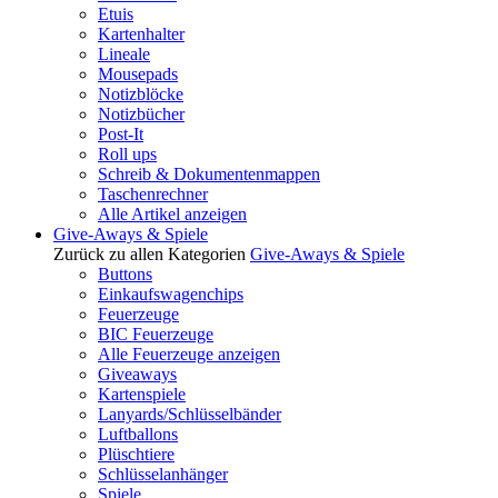
Etuis
Kartenhalter
Lineale
Mousepads
Notizblöcke
Notizbücher
Post-It
Roll ups
Schreib & Dokumentenmappen
Taschenrechner
Alle Artikel anzeigen
Give-Aways & Spiele
Zurück zu allen Kategorien
Give-Aways & Spiele
Buttons
Einkaufswagenchips
Feuerzeuge
BIC Feuerzeuge
Alle Feuerzeuge anzeigen
Giveaways
Kartenspiele
Lanyards/Schlüsselbänder
Luftballons
Plüschtiere
Schlüsselanhänger
Spiele