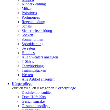
Kinderkleidung
Mützen
Poloshirts
Portmonees
Regenkleidung
Schals
Sicherheitskleidung
Socken
Sonnenbrillen
Sportkleidung
Sweaters
Hoodies
Alle Sweaters anzeigen
T-Shirts
Teamkleidung
Trainingsjacken
Westen
Alle Artikel anzeigen
Körperpflege
Zurück zu allen Kategorien
Körperpflege
Desinfektionsmittel
Erste Hilfe Kits
Gesichtsmaske
Gesundheitspflege