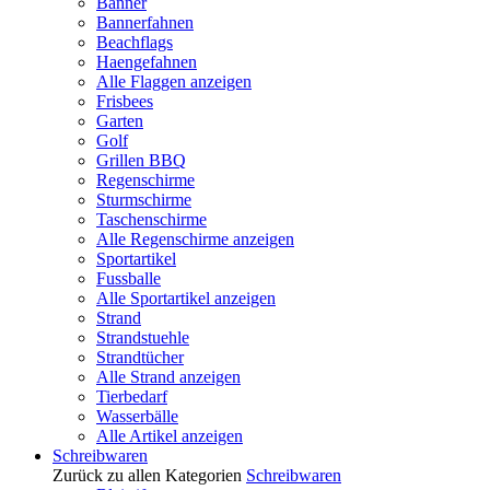
Banner
Bannerfahnen
Beachflags
Haengefahnen
Alle Flaggen anzeigen
Frisbees
Garten
Golf
Grillen BBQ
Regenschirme
Sturmschirme
Taschenschirme
Alle Regenschirme anzeigen
Sportartikel
Fussballe
Alle Sportartikel anzeigen
Strand
Strandstuehle
Strandtücher
Alle Strand anzeigen
Tierbedarf
Wasserbälle
Alle Artikel anzeigen
Schreibwaren
Zurück zu allen Kategorien
Schreibwaren