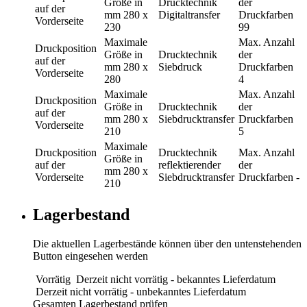
Größe in
Drucktechnik
der
auf der
mm
280 x
Digitaltransfer
Druckfarben
Vorderseite
230
99
Maximale
Max. Anzahl
Druckposition
Größe in
Drucktechnik
der
auf der
mm
280 x
Siebdruck
Druckfarben
Vorderseite
280
4
Maximale
Max. Anzahl
Druckposition
Größe in
Drucktechnik
der
auf der
mm
280 x
Siebdrucktransfer
Druckfarben
Vorderseite
210
5
Maximale
Druckposition
Drucktechnik
Max. Anzahl
Größe in
auf der
reflektierender
der
mm
280 x
Vorderseite
Siebdrucktransfer
Druckfarben
-
210
Lagerbestand
Die aktuellen Lagerbestände können über den untenstehenden
Button eingesehen werden
Vorrätig
Derzeit nicht vorrätig - bekanntes Lieferdatum
Derzeit nicht vorrätig - unbekanntes Lieferdatum
Gesamten Lagerbestand prüfen