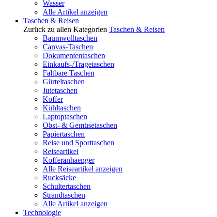
Wasser
Alle Artikel anzeigen
Taschen & Reisen
Zurück zu allen Kategorien
Taschen & Reisen
Baumwolltaschen
Canvas-Taschen
Dokumententaschen
Einkaufs-/Tragetaschen
Faltbare Taschen
Gürteltaschen
Jutetaschen
Koffer
Kühltaschen
Laptoptaschen
Obst- & Gemüsetaschen
Papiertaschen
Reise und Sporttaschen
Reiseartikel
Kofferanhaenger
Alle Reiseartikel anzeigen
Rucksäcke
Schultertaschen
Strandtaschen
Alle Artikel anzeigen
Technologie