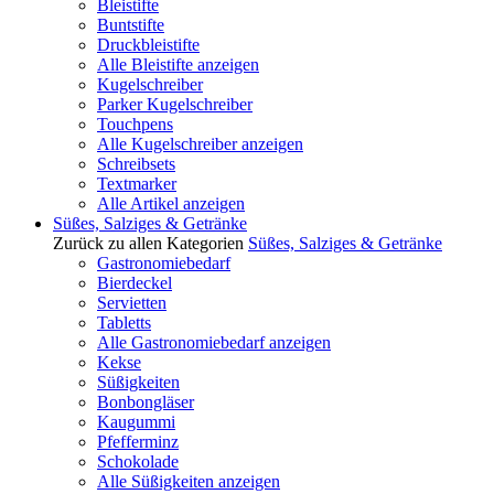
Bleistifte
Buntstifte
Druckbleistifte
Alle Bleistifte anzeigen
Kugelschreiber
Parker Kugelschreiber
Touchpens
Alle Kugelschreiber anzeigen
Schreibsets
Textmarker
Alle Artikel anzeigen
Süßes, Salziges & Getränke
Zurück zu allen Kategorien
Süßes, Salziges & Getränke
Gastronomiebedarf
Bierdeckel
Servietten
Tabletts
Alle Gastronomiebedarf anzeigen
Kekse
Süßigkeiten
Bonbongläser
Kaugummi
Pfefferminz
Schokolade
Alle Süßigkeiten anzeigen