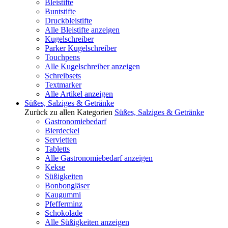
Bleistifte
Buntstifte
Druckbleistifte
Alle Bleistifte anzeigen
Kugelschreiber
Parker Kugelschreiber
Touchpens
Alle Kugelschreiber anzeigen
Schreibsets
Textmarker
Alle Artikel anzeigen
Süßes, Salziges & Getränke
Zurück zu allen Kategorien
Süßes, Salziges & Getränke
Gastronomiebedarf
Bierdeckel
Servietten
Tabletts
Alle Gastronomiebedarf anzeigen
Kekse
Süßigkeiten
Bonbongläser
Kaugummi
Pfefferminz
Schokolade
Alle Süßigkeiten anzeigen