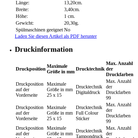
Länge:
13,20cm.
Breite:
3,40cm.
Höhe:
1 cm.
Gewicht:
20,30g.
Spülmaschinen geeignet
No
Laden Sie diesen Artikel als PDF herunter
Druckinformation
Max. Anzahl
Maximale
Druckposition
Drucktechnik
der
Größe in mm
Druckfarben
Max. Anzahl
Druckposition
Maximale
Drucktechnik
der
auf der
Größe in mm
Digitaldruck
Druckfarben
Vorderseite
25 x 15
99
Max. Anzahl
Druckposition
Maximale
Drucktechnik
der
auf der
Größe in mm
Full Colour
Druckfarben
Vorderseite
25 x 15
Sticker
99
Druckposition
Maximale
Max. Anzahl
Drucktechnik
auf der
Größe in mm
der
Tampondruck