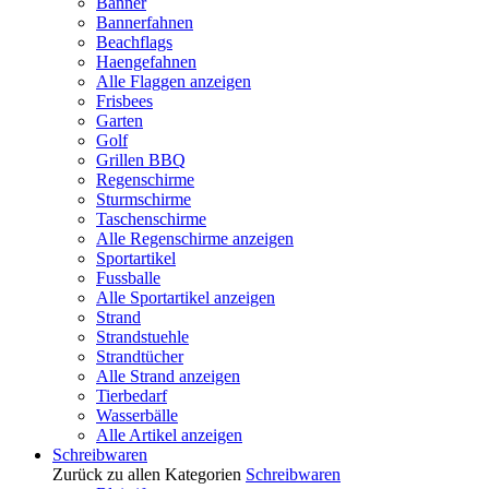
Banner
Bannerfahnen
Beachflags
Haengefahnen
Alle Flaggen anzeigen
Frisbees
Garten
Golf
Grillen BBQ
Regenschirme
Sturmschirme
Taschenschirme
Alle Regenschirme anzeigen
Sportartikel
Fussballe
Alle Sportartikel anzeigen
Strand
Strandstuehle
Strandtücher
Alle Strand anzeigen
Tierbedarf
Wasserbälle
Alle Artikel anzeigen
Schreibwaren
Zurück zu allen Kategorien
Schreibwaren