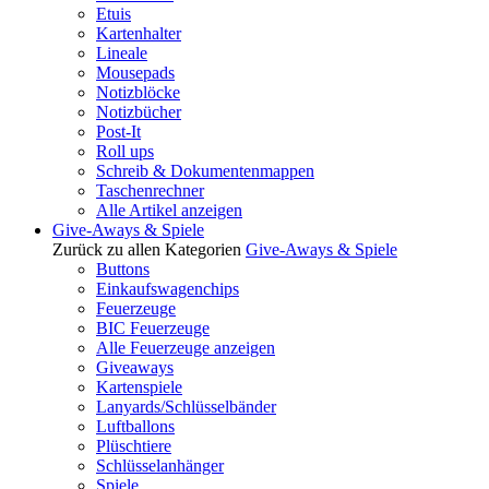
Etuis
Kartenhalter
Lineale
Mousepads
Notizblöcke
Notizbücher
Post-It
Roll ups
Schreib & Dokumentenmappen
Taschenrechner
Alle Artikel anzeigen
Give-Aways & Spiele
Zurück zu allen Kategorien
Give-Aways & Spiele
Buttons
Einkaufswagenchips
Feuerzeuge
BIC Feuerzeuge
Alle Feuerzeuge anzeigen
Giveaways
Kartenspiele
Lanyards/Schlüsselbänder
Luftballons
Plüschtiere
Schlüsselanhänger
Spiele