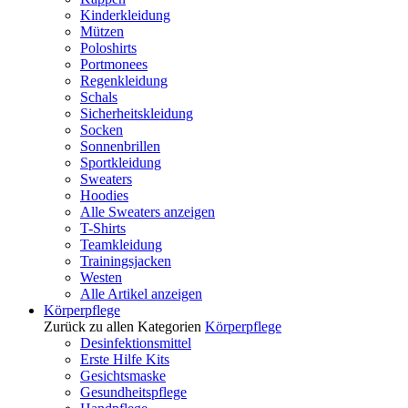
Kinderkleidung
Mützen
Poloshirts
Portmonees
Regenkleidung
Schals
Sicherheitskleidung
Socken
Sonnenbrillen
Sportkleidung
Sweaters
Hoodies
Alle Sweaters anzeigen
T-Shirts
Teamkleidung
Trainingsjacken
Westen
Alle Artikel anzeigen
Körperpflege
Zurück zu allen Kategorien
Körperpflege
Desinfektionsmittel
Erste Hilfe Kits
Gesichtsmaske
Gesundheitspflege