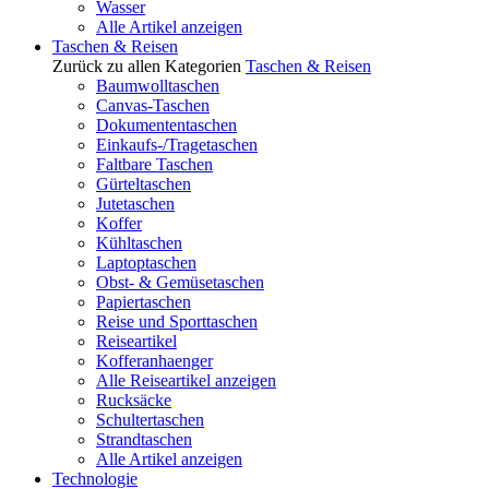
Wasser
Alle Artikel anzeigen
Taschen & Reisen
Zurück zu allen Kategorien
Taschen & Reisen
Baumwolltaschen
Canvas-Taschen
Dokumententaschen
Einkaufs-/Tragetaschen
Faltbare Taschen
Gürteltaschen
Jutetaschen
Koffer
Kühltaschen
Laptoptaschen
Obst- & Gemüsetaschen
Papiertaschen
Reise und Sporttaschen
Reiseartikel
Kofferanhaenger
Alle Reiseartikel anzeigen
Rucksäcke
Schultertaschen
Strandtaschen
Alle Artikel anzeigen
Technologie