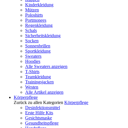
Kinderkleidung
Mützen
Poloshirts
Portmonees
Regenkleidung
Schals
Sicherheitskleidung
Socken
Sonnenbrillen
Sportkleidung
Sweaters
Hoodies
Alle Sweaters anzeigen
T-Shirts
Teamkleidung
Trainingsjacken
Westen
Alle Artikel anzeigen
Körperpflege
Zurück zu allen Kategorien
Körperpflege
Desinfektionsmittel
Erste Hilfe Kits
Gesichtsmaske
Gesundheitspflege