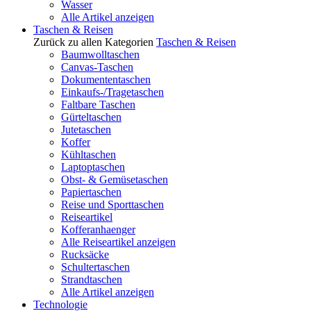
Wasser
Alle Artikel anzeigen
Taschen & Reisen
Zurück zu allen Kategorien
Taschen & Reisen
Baumwolltaschen
Canvas-Taschen
Dokumententaschen
Einkaufs-/Tragetaschen
Faltbare Taschen
Gürteltaschen
Jutetaschen
Koffer
Kühltaschen
Laptoptaschen
Obst- & Gemüsetaschen
Papiertaschen
Reise und Sporttaschen
Reiseartikel
Kofferanhaenger
Alle Reiseartikel anzeigen
Rucksäcke
Schultertaschen
Strandtaschen
Alle Artikel anzeigen
Technologie