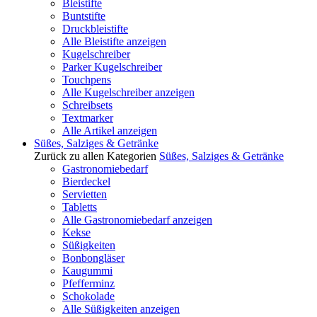
Bleistifte
Buntstifte
Druckbleistifte
Alle Bleistifte anzeigen
Kugelschreiber
Parker Kugelschreiber
Touchpens
Alle Kugelschreiber anzeigen
Schreibsets
Textmarker
Alle Artikel anzeigen
Süßes, Salziges & Getränke
Zurück zu allen Kategorien
Süßes, Salziges & Getränke
Gastronomiebedarf
Bierdeckel
Servietten
Tabletts
Alle Gastronomiebedarf anzeigen
Kekse
Süßigkeiten
Bonbongläser
Kaugummi
Pfefferminz
Schokolade
Alle Süßigkeiten anzeigen