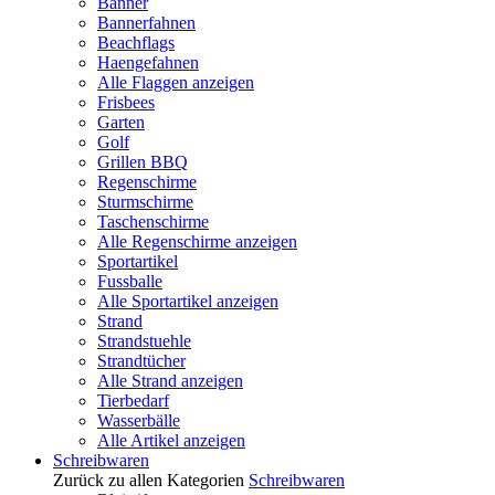
Banner
Bannerfahnen
Beachflags
Haengefahnen
Alle Flaggen anzeigen
Frisbees
Garten
Golf
Grillen BBQ
Regenschirme
Sturmschirme
Taschenschirme
Alle Regenschirme anzeigen
Sportartikel
Fussballe
Alle Sportartikel anzeigen
Strand
Strandstuehle
Strandtücher
Alle Strand anzeigen
Tierbedarf
Wasserbälle
Alle Artikel anzeigen
Schreibwaren
Zurück zu allen Kategorien
Schreibwaren