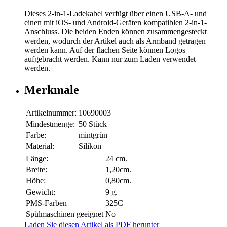
Dieses 2-in-1-Ladekabel verfügt über einen USB-A- und
einen mit iOS- und Android-Geräten kompatiblen 2-in-1-
Anschluss. Die beiden Enden können zusammengesteckt
werden, wodurch der Artikel auch als Armband getragen
werden kann. Auf der flachen Seite können Logos
aufgebracht werden. Kann nur zum Laden verwendet
werden.
Merkmale
Artikelnummer:
10690003
Mindestmenge:
50 Stück
Farbe:
mintgrün
Material:
Silikon
Länge:
24 cm.
Breite:
1,20cm.
Höhe:
0,80cm.
Gewicht:
9 g.
PMS-Farben
325C
Spülmaschinen geeignet
No
Laden Sie diesen Artikel als PDF herunter