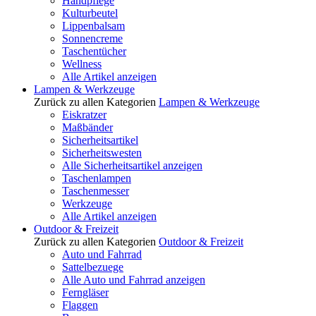
Handpflege
Kulturbeutel
Lippenbalsam
Sonnencreme
Taschentücher
Wellness
Alle Artikel anzeigen
Lampen & Werkzeuge
Zurück zu allen Kategorien
Lampen & Werkzeuge
Eiskratzer
Maßbänder
Sicherheitsartikel
Sicherheitswesten
Alle Sicherheitsartikel anzeigen
Taschenlampen
Taschenmesser
Werkzeuge
Alle Artikel anzeigen
Outdoor & Freizeit
Zurück zu allen Kategorien
Outdoor & Freizeit
Auto und Fahrrad
Sattelbezuege
Alle Auto und Fahrrad anzeigen
Ferngläser
Flaggen