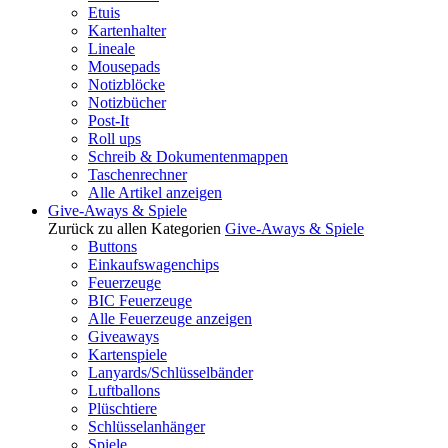
Etuis
Kartenhalter
Lineale
Mousepads
Notizblöcke
Notizbücher
Post-It
Roll ups
Schreib & Dokumentenmappen
Taschenrechner
Alle Artikel anzeigen
Give-Aways & Spiele
Zurück zu allen Kategorien
Give-Aways & Spiele
Buttons
Einkaufswagenchips
Feuerzeuge
BIC Feuerzeuge
Alle Feuerzeuge anzeigen
Giveaways
Kartenspiele
Lanyards/Schlüsselbänder
Luftballons
Plüschtiere
Schlüsselanhänger
Spiele