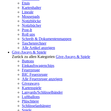
Etuis
Kartenhalter
Lineale
Mousepads
Notizblöcke
Notizbücher
Post-It
Roll ups
Schreib & Dokumentenmappen
Taschenrechner
Alle Artikel anzeigen
Give-Aways & Spiele
Zurück zu allen Kategorien
Give-Aways & Spiele
Buttons
Einkaufswagenchips
Feuerzeuge
BIC Feuerzeuge
Alle Feuerzeuge anzeigen
Giveaways
Kartenspiele
Lanyards/Schlüsselbänder
Luftballons
Plüschtiere
Schlüsselanhänger
Spiele