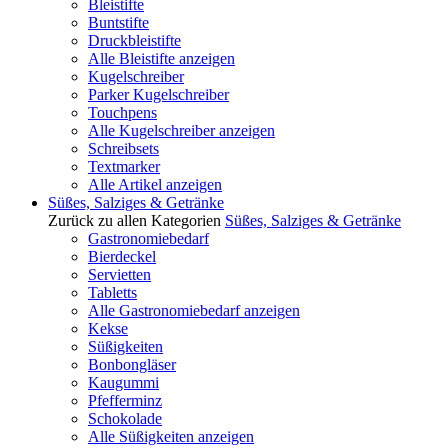
Bleistifte
Buntstifte
Druckbleistifte
Alle Bleistifte anzeigen
Kugelschreiber
Parker Kugelschreiber
Touchpens
Alle Kugelschreiber anzeigen
Schreibsets
Textmarker
Alle Artikel anzeigen
Süßes, Salziges & Getränke
Zurück zu allen Kategorien
Süßes, Salziges & Getränke
Gastronomiebedarf
Bierdeckel
Servietten
Tabletts
Alle Gastronomiebedarf anzeigen
Kekse
Süßigkeiten
Bonbongläser
Kaugummi
Pfefferminz
Schokolade
Alle Süßigkeiten anzeigen