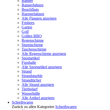
Banner
Bannerfahnen
Beachflags
Haengefahnen
Alle Flaggen anzeigen
Frisbees
Garten
Golf
Grillen BBQ
Regenschirme
Sturmschirme
Taschenschirme
Alle Regenschirme anzeigen
Sportartikel
Fussballe
Alle Sportartikel anzeigen
Strand
Strandstuehle
Strandtücher
Alle Strand anzeigen
Tierbedarf
Wasserbälle
Alle Artikel anzeigen
Schreibwaren
Zurück zu allen Kategorien
Schreibwaren