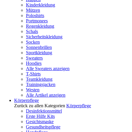
Kinderkleidung
Mützen
Poloshirts
Portmonees
Regenkleidung
Schals
Sicherheitskleidung
Socken
Sonnenbrillen
Sportkleidung
Sweaters
Hoodies
Alle Sweaters anzeigen
T-Shirts
Teamkleidung
Trainingsjacken
Westen
Alle Artikel anzeigen
Körperpflege
Zurück zu allen Kategorien
Körperpflege
Desinfektionsmittel
Erste Hilfe Kits
Gesichtsmaske
Gesundheitspflege