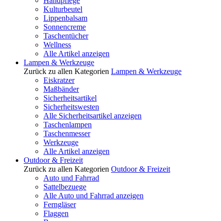
Handpflege
Kulturbeutel
Lippenbalsam
Sonnencreme
Taschentücher
Wellness
Alle Artikel anzeigen
Lampen & Werkzeuge
Zurück zu allen Kategorien
Lampen & Werkzeuge
Eiskratzer
Maßbänder
Sicherheitsartikel
Sicherheitswesten
Alle Sicherheitsartikel anzeigen
Taschenlampen
Taschenmesser
Werkzeuge
Alle Artikel anzeigen
Outdoor & Freizeit
Zurück zu allen Kategorien
Outdoor & Freizeit
Auto und Fahrrad
Sattelbezuege
Alle Auto und Fahrrad anzeigen
Ferngläser
Flaggen