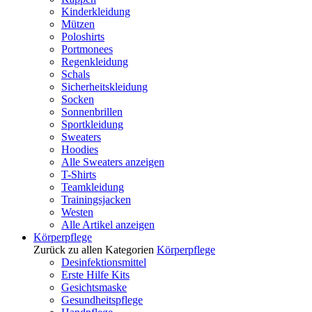
Kinderkleidung
Mützen
Poloshirts
Portmonees
Regenkleidung
Schals
Sicherheitskleidung
Socken
Sonnenbrillen
Sportkleidung
Sweaters
Hoodies
Alle Sweaters anzeigen
T-Shirts
Teamkleidung
Trainingsjacken
Westen
Alle Artikel anzeigen
Körperpflege
Zurück zu allen Kategorien
Körperpflege
Desinfektionsmittel
Erste Hilfe Kits
Gesichtsmaske
Gesundheitspflege