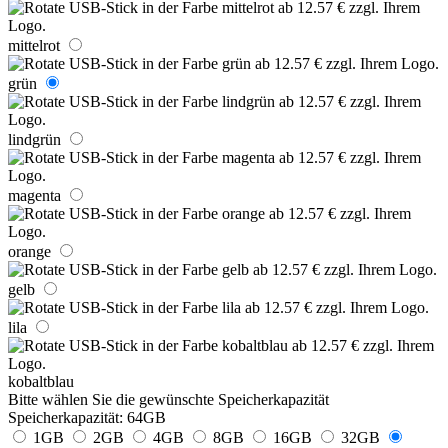
mittelrot
grün
lindgrün
magenta
orange
gelb
lila
kobaltblau
Bitte wählen Sie die gewünschte Speicherkapazität
Speicherkapazität:
64GB
1GB
2GB
4GB
8GB
16GB
32GB