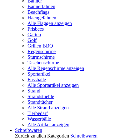
Banner
Bannerfahnen
Beachflags
Haengefahnen
Alle Flaggen anzeigen
Frisbees
Garten
Golf
Grillen BBQ
Regenschirme
Sturmschirme
Taschenschirme
Alle Regenschirme anzeigen
Sportartikel
Fussballe
Alle Sportartikel anzeigen
Strand
Strandstuehle
Strandtücher
Alle Strand anzeigen
Tierbedarf
Wasserbälle
Alle Artikel anzeigen
Schreibwaren
Zurück zu allen Kategorien
Schreibwaren