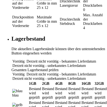
Drucktechnik
der
auf der
Größe in mm
Lasergravur
Druckfarben
Vorderseite
25 x 12
0
Max. Anzahl
Druckposition
Maximale
Drucktechnik
der
auf der
Größe in mm
Siebdruck
Druckfarben
Vorderseite
25 x 12
4
Lagerbestand
Die aktuellen Lagerbestände können über den untenstehenden
Button eingesehen werden
Vorrätig
Derzeit nicht vorrätig - bekanntes Lieferdatum
Derzeit nicht vorrätig - unbekanntes Lieferdatum
Gesamten Lagerbestand prüfen
Vorrätig
Derzeit nicht vorrätig - bekanntes Lieferdatum
Derzeit nicht vorrätig - unbekanntes Lieferdatum
1GB
2GB
4GB
8GB
16GB
32GB
Bestand
Bestand
Bestand
Bestand
Bestand
Bestand
wird
wird
wird
wird
wird
wird
blau
geprüft
geprüft
geprüft
geprüft
geprüft
geprüft
Bestand
Bestand
Bestand
Bestand
Bestand
Bestand
wird
wird
wird
wird
wird
wird