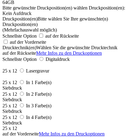
64GB
Bitte gewünschte Druckposition(en) wählen
Druckposition(en):
Kein Aufdruck
Druckposition(en)
Bitte wählen Sie Ihre gewünschte(n)
Druckposition(en)
(Mehrfachauswahl möglich)
Schnellste Option
auf der Rückseite
auf der Vorderseite
Drucktechnik(en)
Wählen Sie die gewünschte Drucktechnik
auf der Rückseite
Mehr Infos zu den Druckoptionen
Schnellste Option
Digitaldruck
25 x 12
Lasergravur
25 x 12
In 1 Farbe(n)
Siebdruck
25 x 12
In 2 Farbe(n)
Siebdruck
25 x 12
In 3 Farbe(n)
Siebdruck
25 x 12
In 4 Farbe(n)
Siebdruck
25 x 12
auf der Vorderseite
Mehr Infos zu den Druckoptionen