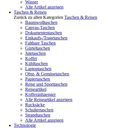
Wasser
Alle Artikel anzeigen
Taschen & Reisen
Zurück zu allen Kategorien
Taschen & Reisen
Baumwolltaschen
Canvas-Taschen
Dokumententaschen
Einkaufs-/Tragetaschen
Faltbare Taschen
Gürteltaschen
Jutetaschen
Koffer
Kühltaschen
Laptoptaschen
Obst- & Gemüsetaschen
Papiertaschen
Reise und Sporttaschen
Reiseartikel
Kofferanhaenger
Alle Reiseartikel anzeigen
Rucksäcke
Schultertaschen
Strandtaschen
Alle Artikel anzeigen
Technologie