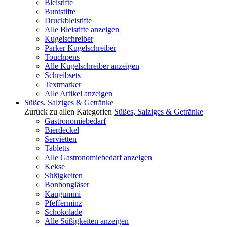
Bleistifte
Buntstifte
Druckbleistifte
Alle Bleistifte anzeigen
Kugelschreiber
Parker Kugelschreiber
Touchpens
Alle Kugelschreiber anzeigen
Schreibsets
Textmarker
Alle Artikel anzeigen
Süßes, Salziges & Getränke
Zurück zu allen Kategorien
Süßes, Salziges & Getränke
Gastronomiebedarf
Bierdeckel
Servietten
Tabletts
Alle Gastronomiebedarf anzeigen
Kekse
Süßigkeiten
Bonbongläser
Kaugummi
Pfefferminz
Schokolade
Alle Süßigkeiten anzeigen