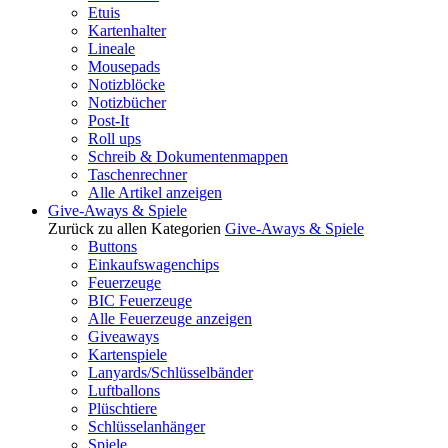
Etuis
Kartenhalter
Lineale
Mousepads
Notizblöcke
Notizbücher
Post-It
Roll ups
Schreib & Dokumentenmappen
Taschenrechner
Alle Artikel anzeigen
Give-Aways & Spiele
Zurück zu allen Kategorien
Give-Aways & Spiele
Buttons
Einkaufswagenchips
Feuerzeuge
BIC Feuerzeuge
Alle Feuerzeuge anzeigen
Giveaways
Kartenspiele
Lanyards/Schlüsselbänder
Luftballons
Plüschtiere
Schlüsselanhänger
Spiele