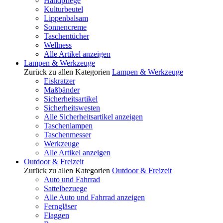
Handpflege
Kulturbeutel
Lippenbalsam
Sonnencreme
Taschentücher
Wellness
Alle Artikel anzeigen
Lampen & Werkzeuge
Zurück zu allen Kategorien
Lampen & Werkzeuge
Eiskratzer
Maßbänder
Sicherheitsartikel
Sicherheitswesten
Alle Sicherheitsartikel anzeigen
Taschenlampen
Taschenmesser
Werkzeuge
Alle Artikel anzeigen
Outdoor & Freizeit
Zurück zu allen Kategorien
Outdoor & Freizeit
Auto und Fahrrad
Sattelbezuege
Alle Auto und Fahrrad anzeigen
Ferngläser
Flaggen