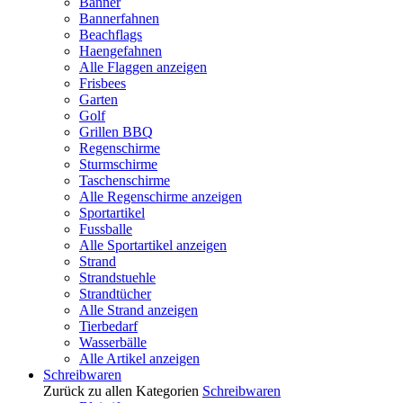
Banner
Bannerfahnen
Beachflags
Haengefahnen
Alle Flaggen anzeigen
Frisbees
Garten
Golf
Grillen BBQ
Regenschirme
Sturmschirme
Taschenschirme
Alle Regenschirme anzeigen
Sportartikel
Fussballe
Alle Sportartikel anzeigen
Strand
Strandstuehle
Strandtücher
Alle Strand anzeigen
Tierbedarf
Wasserbälle
Alle Artikel anzeigen
Schreibwaren
Zurück zu allen Kategorien
Schreibwaren