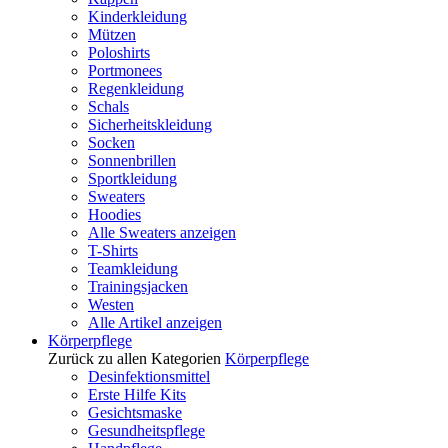
Kinderkleidung
Mützen
Poloshirts
Portmonees
Regenkleidung
Schals
Sicherheitskleidung
Socken
Sonnenbrillen
Sportkleidung
Sweaters
Hoodies
Alle Sweaters anzeigen
T-Shirts
Teamkleidung
Trainingsjacken
Westen
Alle Artikel anzeigen
Körperpflege
Zurück zu allen Kategorien
Körperpflege
Desinfektionsmittel
Erste Hilfe Kits
Gesichtsmaske
Gesundheitspflege