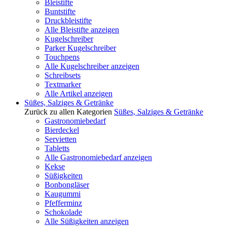
Bleistifte
Buntstifte
Druckbleistifte
Alle Bleistifte anzeigen
Kugelschreiber
Parker Kugelschreiber
Touchpens
Alle Kugelschreiber anzeigen
Schreibsets
Textmarker
Alle Artikel anzeigen
Süßes, Salziges & Getränke
Zurück zu allen Kategorien
Süßes, Salziges & Getränke
Gastronomiebedarf
Bierdeckel
Servietten
Tabletts
Alle Gastronomiebedarf anzeigen
Kekse
Süßigkeiten
Bonbongläser
Kaugummi
Pfefferminz
Schokolade
Alle Süßigkeiten anzeigen