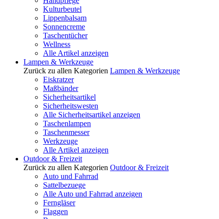
Handpflege
Kulturbeutel
Lippenbalsam
Sonnencreme
Taschentücher
Wellness
Alle Artikel anzeigen
Lampen & Werkzeuge
Zurück zu allen Kategorien
Lampen & Werkzeuge
Eiskratzer
Maßbänder
Sicherheitsartikel
Sicherheitswesten
Alle Sicherheitsartikel anzeigen
Taschenlampen
Taschenmesser
Werkzeuge
Alle Artikel anzeigen
Outdoor & Freizeit
Zurück zu allen Kategorien
Outdoor & Freizeit
Auto und Fahrrad
Sattelbezuege
Alle Auto und Fahrrad anzeigen
Ferngläser
Flaggen