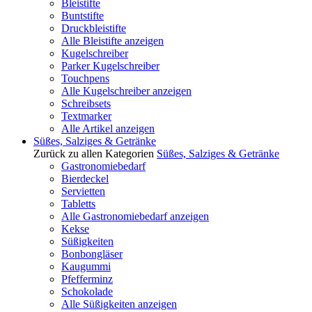
Bleistifte
Buntstifte
Druckbleistifte
Alle Bleistifte anzeigen
Kugelschreiber
Parker Kugelschreiber
Touchpens
Alle Kugelschreiber anzeigen
Schreibsets
Textmarker
Alle Artikel anzeigen
Süßes, Salziges & Getränke
Zurück zu allen Kategorien
Süßes, Salziges & Getränke
Gastronomiebedarf
Bierdeckel
Servietten
Tabletts
Alle Gastronomiebedarf anzeigen
Kekse
Süßigkeiten
Bonbongläser
Kaugummi
Pfefferminz
Schokolade
Alle Süßigkeiten anzeigen