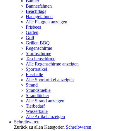
Banner
Bannerfahnen
Beachflags
Haengefahnen
Alle Flaggen anzeigen
Frisbees
Garten
Golf
Grillen BBQ
Regenschirme
Sturmschirme
Taschenschirme
Alle Regenschirme anzeigen
Sportartikel
Fussballe
Alle Sportartikel anzeigen
Strand
Strandstuehle
Strandtücher
Alle Strand anzeigen
Tierbedarf
Wasserbälle
Alle Artikel anzeigen
Schreibwaren
Zurück zu allen Kategorien
Schreibwaren