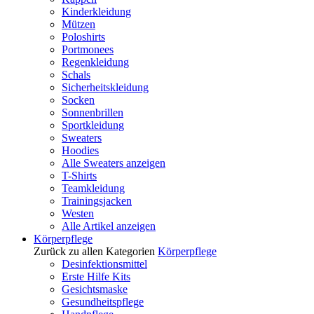
Kinderkleidung
Mützen
Poloshirts
Portmonees
Regenkleidung
Schals
Sicherheitskleidung
Socken
Sonnenbrillen
Sportkleidung
Sweaters
Hoodies
Alle Sweaters anzeigen
T-Shirts
Teamkleidung
Trainingsjacken
Westen
Alle Artikel anzeigen
Körperpflege
Zurück zu allen Kategorien
Körperpflege
Desinfektionsmittel
Erste Hilfe Kits
Gesichtsmaske
Gesundheitspflege