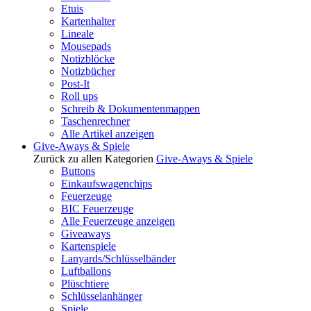
Etuis
Kartenhalter
Lineale
Mousepads
Notizblöcke
Notizbücher
Post-It
Roll ups
Schreib & Dokumentenmappen
Taschenrechner
Alle Artikel anzeigen
Give-Aways & Spiele
Zurück zu allen Kategorien
Give-Aways & Spiele
Buttons
Einkaufswagenchips
Feuerzeuge
BIC Feuerzeuge
Alle Feuerzeuge anzeigen
Giveaways
Kartenspiele
Lanyards/Schlüsselbänder
Luftballons
Plüschtiere
Schlüsselanhänger
Spiele