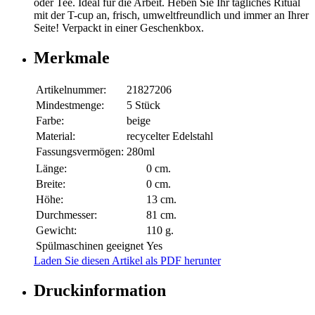
oder Tee. Ideal für die Arbeit. Heben Sie Ihr tägliches Ritual
mit der T-cup an, frisch, umweltfreundlich und immer an Ihrer
Seite! Verpackt in einer Geschenkbox.
Merkmale
Artikelnummer:
21827206
Mindestmenge:
5 Stück
Farbe:
beige
Material:
recycelter Edelstahl
Fassungsvermögen:
280ml
Länge:
0 cm.
Breite:
0 cm.
Höhe:
13 cm.
Durchmesser:
81 cm.
Gewicht:
110 g.
Spülmaschinen geeignet
Yes
Laden Sie diesen Artikel als PDF herunter
Druckinformation