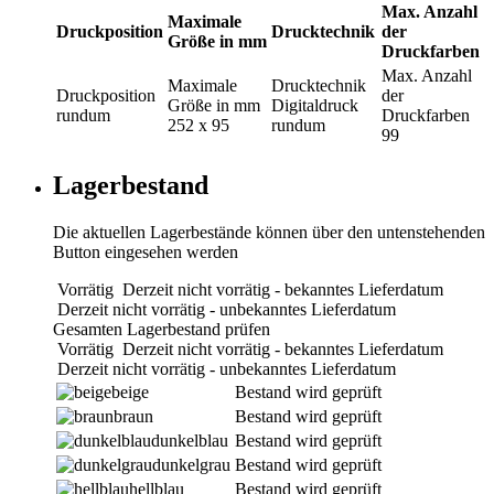
Max. Anzahl
Maximale
Druckposition
Drucktechnik
der
Größe in mm
Druckfarben
Max. Anzahl
Maximale
Drucktechnik
Druckposition
der
Größe in mm
Digitaldruck
rundum
Druckfarben
252 x 95
rundum
99
Lagerbestand
Die aktuellen Lagerbestände können über den untenstehenden
Button eingesehen werden
Vorrätig
Derzeit nicht vorrätig - bekanntes Lieferdatum
Derzeit nicht vorrätig - unbekanntes Lieferdatum
Gesamten Lagerbestand prüfen
Vorrätig
Derzeit nicht vorrätig - bekanntes Lieferdatum
Derzeit nicht vorrätig - unbekanntes Lieferdatum
beige
Bestand wird geprüft
braun
Bestand wird geprüft
dunkelblau
Bestand wird geprüft
dunkelgrau
Bestand wird geprüft
hellblau
Bestand wird geprüft