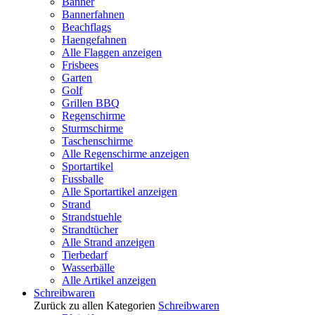
Banner
Bannerfahnen
Beachflags
Haengefahnen
Alle Flaggen anzeigen
Frisbees
Garten
Golf
Grillen BBQ
Regenschirme
Sturmschirme
Taschenschirme
Alle Regenschirme anzeigen
Sportartikel
Fussballe
Alle Sportartikel anzeigen
Strand
Strandstuehle
Strandtücher
Alle Strand anzeigen
Tierbedarf
Wasserbälle
Alle Artikel anzeigen
Schreibwaren
Zurück zu allen Kategorien
Schreibwaren