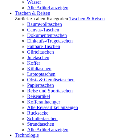
Wasser
Alle Artikel anzeigen
Taschen & Reisen
Zurück zu allen Kategorien
Taschen & Reisen
Baumwolltaschen
Canvas-Taschen
Dokumententaschen
Einkaufs-/Tragetaschen
Faltbare Taschen
Gürteltaschen
Jutetaschen
Koffer
Kühltaschen
Laptoptaschen
Obst- & Gemüsetaschen
Papiertaschen
Reise und Sporttaschen
Reiseartikel
Kofferanhaenger
Alle Reiseartikel anzeigen
Rucksäcke
Schultertaschen
Strandtaschen
Alle Artikel anzeigen
Technologie