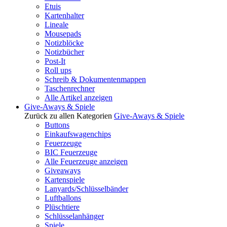
Etuis
Kartenhalter
Lineale
Mousepads
Notizblöcke
Notizbücher
Post-It
Roll ups
Schreib & Dokumentenmappen
Taschenrechner
Alle Artikel anzeigen
Give-Aways & Spiele
Zurück zu allen Kategorien
Give-Aways & Spiele
Buttons
Einkaufswagenchips
Feuerzeuge
BIC Feuerzeuge
Alle Feuerzeuge anzeigen
Giveaways
Kartenspiele
Lanyards/Schlüsselbänder
Luftballons
Plüschtiere
Schlüsselanhänger
Spiele