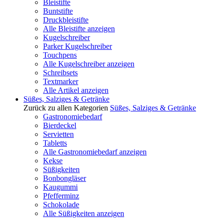
Bleistifte
Buntstifte
Druckbleistifte
Alle Bleistifte anzeigen
Kugelschreiber
Parker Kugelschreiber
Touchpens
Alle Kugelschreiber anzeigen
Schreibsets
Textmarker
Alle Artikel anzeigen
Süßes, Salziges & Getränke
Zurück zu allen Kategorien
Süßes, Salziges & Getränke
Gastronomiebedarf
Bierdeckel
Servietten
Tabletts
Alle Gastronomiebedarf anzeigen
Kekse
Süßigkeiten
Bonbongläser
Kaugummi
Pfefferminz
Schokolade
Alle Süßigkeiten anzeigen