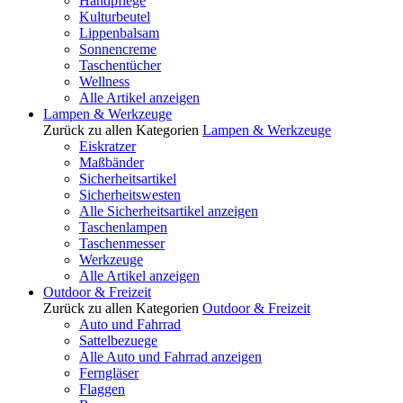
Handpflege
Kulturbeutel
Lippenbalsam
Sonnencreme
Taschentücher
Wellness
Alle Artikel anzeigen
Lampen & Werkzeuge
Zurück zu allen Kategorien
Lampen & Werkzeuge
Eiskratzer
Maßbänder
Sicherheitsartikel
Sicherheitswesten
Alle Sicherheitsartikel anzeigen
Taschenlampen
Taschenmesser
Werkzeuge
Alle Artikel anzeigen
Outdoor & Freizeit
Zurück zu allen Kategorien
Outdoor & Freizeit
Auto und Fahrrad
Sattelbezuege
Alle Auto und Fahrrad anzeigen
Ferngläser
Flaggen