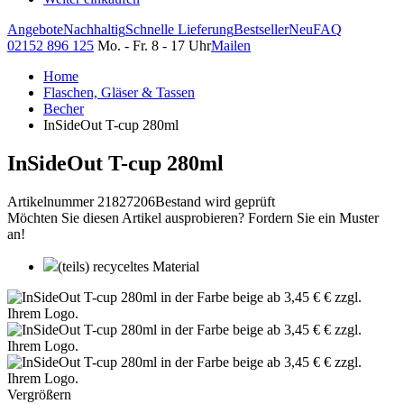
Angebote
Nachhaltig
Schnelle Lieferung
Bestseller
Neu
FAQ
02152 896 125
Mo. - Fr. 8 - 17 Uhr
Mailen
Home
Flaschen, Gläser & Tassen
Becher
InSideOut T-cup 280ml
InSideOut T-cup 280ml
Artikelnummer 21827206
Bestand wird geprüft
Möchten Sie diesen Artikel ausprobieren? Fordern Sie ein Muster
an!
(teils) recyceltes Material
Vergrößern