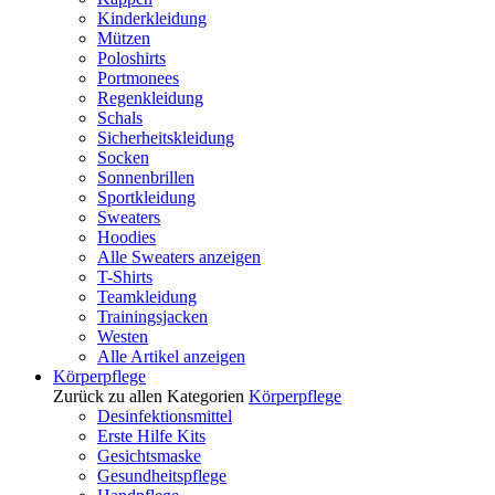
Kinderkleidung
Mützen
Poloshirts
Portmonees
Regenkleidung
Schals
Sicherheitskleidung
Socken
Sonnenbrillen
Sportkleidung
Sweaters
Hoodies
Alle Sweaters anzeigen
T-Shirts
Teamkleidung
Trainingsjacken
Westen
Alle Artikel anzeigen
Körperpflege
Zurück zu allen Kategorien
Körperpflege
Desinfektionsmittel
Erste Hilfe Kits
Gesichtsmaske
Gesundheitspflege