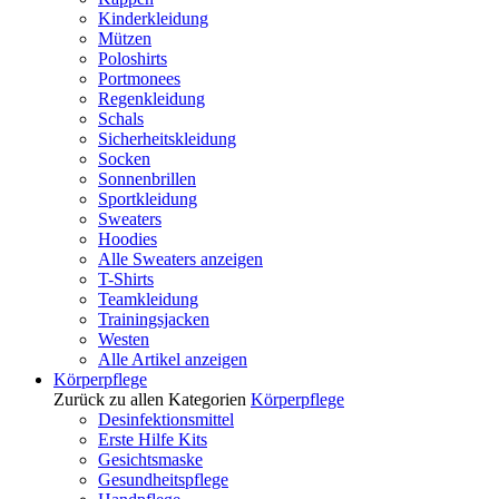
Kinderkleidung
Mützen
Poloshirts
Portmonees
Regenkleidung
Schals
Sicherheitskleidung
Socken
Sonnenbrillen
Sportkleidung
Sweaters
Hoodies
Alle Sweaters anzeigen
T-Shirts
Teamkleidung
Trainingsjacken
Westen
Alle Artikel anzeigen
Körperpflege
Zurück zu allen Kategorien
Körperpflege
Desinfektionsmittel
Erste Hilfe Kits
Gesichtsmaske
Gesundheitspflege