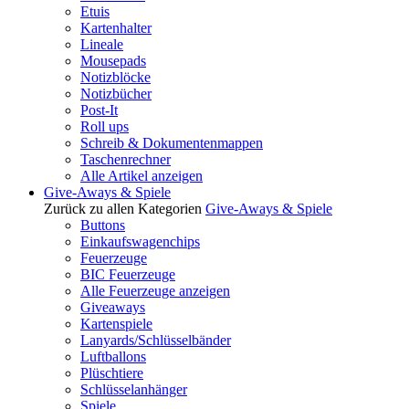
Etuis
Kartenhalter
Lineale
Mousepads
Notizblöcke
Notizbücher
Post-It
Roll ups
Schreib & Dokumentenmappen
Taschenrechner
Alle Artikel anzeigen
Give-Aways & Spiele
Zurück zu allen Kategorien
Give-Aways & Spiele
Buttons
Einkaufswagenchips
Feuerzeuge
BIC Feuerzeuge
Alle Feuerzeuge anzeigen
Giveaways
Kartenspiele
Lanyards/Schlüsselbänder
Luftballons
Plüschtiere
Schlüsselanhänger
Spiele