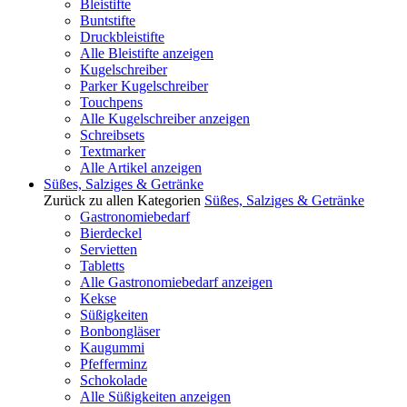
Bleistifte
Buntstifte
Druckbleistifte
Alle Bleistifte anzeigen
Kugelschreiber
Parker Kugelschreiber
Touchpens
Alle Kugelschreiber anzeigen
Schreibsets
Textmarker
Alle Artikel anzeigen
Süßes, Salziges & Getränke
Zurück zu allen Kategorien
Süßes, Salziges & Getränke
Gastronomiebedarf
Bierdeckel
Servietten
Tabletts
Alle Gastronomiebedarf anzeigen
Kekse
Süßigkeiten
Bonbongläser
Kaugummi
Pfefferminz
Schokolade
Alle Süßigkeiten anzeigen