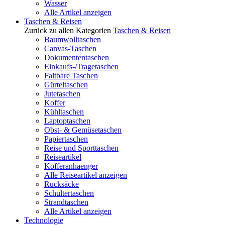
Wasser
Alle Artikel anzeigen
Taschen & Reisen
Zurück zu allen Kategorien
Taschen & Reisen
Baumwolltaschen
Canvas-Taschen
Dokumententaschen
Einkaufs-/Tragetaschen
Faltbare Taschen
Gürteltaschen
Jutetaschen
Koffer
Kühltaschen
Laptoptaschen
Obst- & Gemüsetaschen
Papiertaschen
Reise und Sporttaschen
Reiseartikel
Kofferanhaenger
Alle Reiseartikel anzeigen
Rucksäcke
Schultertaschen
Strandtaschen
Alle Artikel anzeigen
Technologie