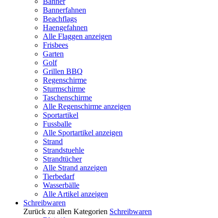
Banner
Bannerfahnen
Beachflags
Haengefahnen
Alle Flaggen anzeigen
Frisbees
Garten
Golf
Grillen BBQ
Regenschirme
Sturmschirme
Taschenschirme
Alle Regenschirme anzeigen
Sportartikel
Fussballe
Alle Sportartikel anzeigen
Strand
Strandstuehle
Strandtücher
Alle Strand anzeigen
Tierbedarf
Wasserbälle
Alle Artikel anzeigen
Schreibwaren
Zurück zu allen Kategorien
Schreibwaren