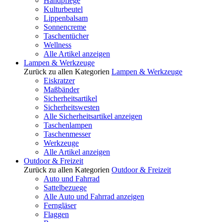
Handpflege
Kulturbeutel
Lippenbalsam
Sonnencreme
Taschentücher
Wellness
Alle Artikel anzeigen
Lampen & Werkzeuge
Zurück zu allen Kategorien
Lampen & Werkzeuge
Eiskratzer
Maßbänder
Sicherheitsartikel
Sicherheitswesten
Alle Sicherheitsartikel anzeigen
Taschenlampen
Taschenmesser
Werkzeuge
Alle Artikel anzeigen
Outdoor & Freizeit
Zurück zu allen Kategorien
Outdoor & Freizeit
Auto und Fahrrad
Sattelbezuege
Alle Auto und Fahrrad anzeigen
Ferngläser
Flaggen