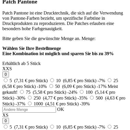
Patch Pantone
Patch Pantone ist eine Drucktechnik, die sich auf die Verwendung
von Pantone-Farben bezieht, um spezifische Farbtöne in
Druckprodukten zu reproduzieren. Die Patches erlauben eine
besonders hohe Farbgenauigkeit.
Bitte geben Sie die gewünschte Menge an.
Menge:
Wählen Sie Ihre Bestellmenge
Eine Kombination ist möglich und
sparen Sie bis zu 39%
Erhältlich ab 5 Stück
XXS
0
5 (7,31 € pro Stück)
10 (6,85 € pro Stück)
-7%
25
(6,58 € pro Stück)
-10%
50 (6,09 € pro Stück)
-17%
Meist
gekauft!
75 (5,58 € pro Stück)
-24%
100 (5,14 € pro
Stück)
-30%
250 (4,77 € pro Stück)
-35%
500 (4,63 € pro
Stück)
-37%
1000 (4,51 € pro Stück)
-39%
OK
XS
0
5 (7,31 € pro Stück)
10 (6,85 € pro Stück)
-7%
25