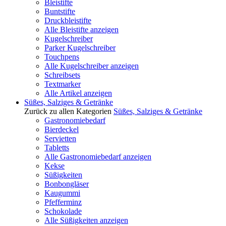
Bleistifte
Buntstifte
Druckbleistifte
Alle Bleistifte anzeigen
Kugelschreiber
Parker Kugelschreiber
Touchpens
Alle Kugelschreiber anzeigen
Schreibsets
Textmarker
Alle Artikel anzeigen
Süßes, Salziges & Getränke
Zurück zu allen Kategorien
Süßes, Salziges & Getränke
Gastronomiebedarf
Bierdeckel
Servietten
Tabletts
Alle Gastronomiebedarf anzeigen
Kekse
Süßigkeiten
Bonbongläser
Kaugummi
Pfefferminz
Schokolade
Alle Süßigkeiten anzeigen