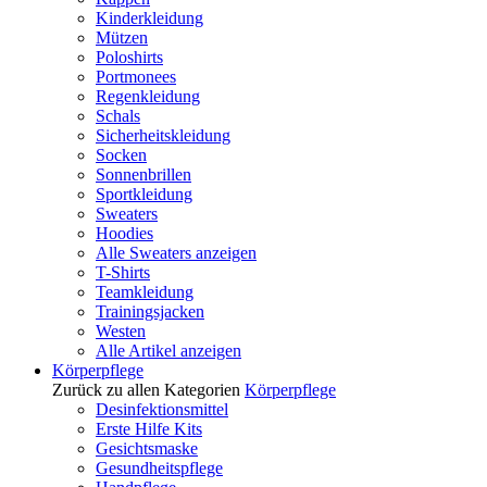
Kinderkleidung
Mützen
Poloshirts
Portmonees
Regenkleidung
Schals
Sicherheitskleidung
Socken
Sonnenbrillen
Sportkleidung
Sweaters
Hoodies
Alle Sweaters anzeigen
T-Shirts
Teamkleidung
Trainingsjacken
Westen
Alle Artikel anzeigen
Körperpflege
Zurück zu allen Kategorien
Körperpflege
Desinfektionsmittel
Erste Hilfe Kits
Gesichtsmaske
Gesundheitspflege