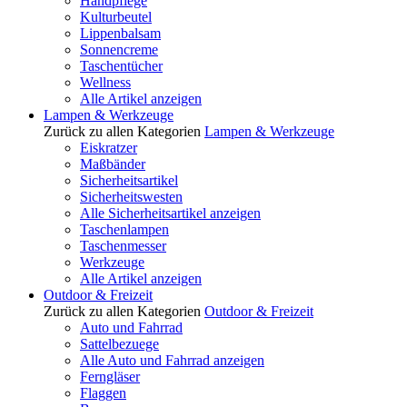
Handpflege
Kulturbeutel
Lippenbalsam
Sonnencreme
Taschentücher
Wellness
Alle Artikel anzeigen
Lampen & Werkzeuge
Zurück zu allen Kategorien
Lampen & Werkzeuge
Eiskratzer
Maßbänder
Sicherheitsartikel
Sicherheitswesten
Alle Sicherheitsartikel anzeigen
Taschenlampen
Taschenmesser
Werkzeuge
Alle Artikel anzeigen
Outdoor & Freizeit
Zurück zu allen Kategorien
Outdoor & Freizeit
Auto und Fahrrad
Sattelbezuege
Alle Auto und Fahrrad anzeigen
Ferngläser
Flaggen