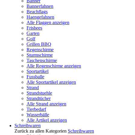
Banner
Bannerfahnen
Beachflags
Haengefahnen
Alle Flaggen anzeigen
Frisbees
Garten
Golf
Grillen BBQ
Regenschirme
Sturmschirme
Taschenschirme
Alle Regenschirme anzeigen
Sportartikel
Fussballe
Alle Sportartikel anzeigen
Strand
Strandstuehle
Strandtücher
Alle Strand anzeigen
Tierbedarf
Wasserbälle
Alle Artikel anzeigen
Schreibwaren
Zurück zu allen Kategorien
Schreibwaren