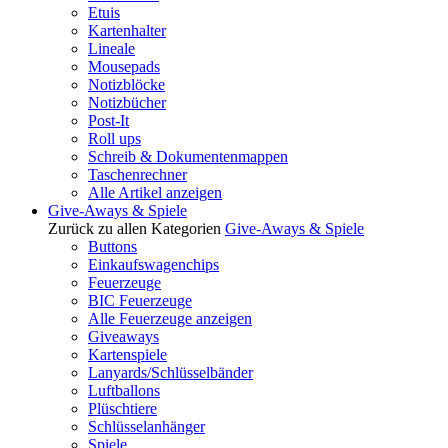
Etuis
Kartenhalter
Lineale
Mousepads
Notizblöcke
Notizbücher
Post-It
Roll ups
Schreib & Dokumentenmappen
Taschenrechner
Alle Artikel anzeigen
Give-Aways & Spiele
Zurück zu allen Kategorien
Give-Aways & Spiele
Buttons
Einkaufswagenchips
Feuerzeuge
BIC Feuerzeuge
Alle Feuerzeuge anzeigen
Giveaways
Kartenspiele
Lanyards/Schlüsselbänder
Luftballons
Plüschtiere
Schlüsselanhänger
Spiele