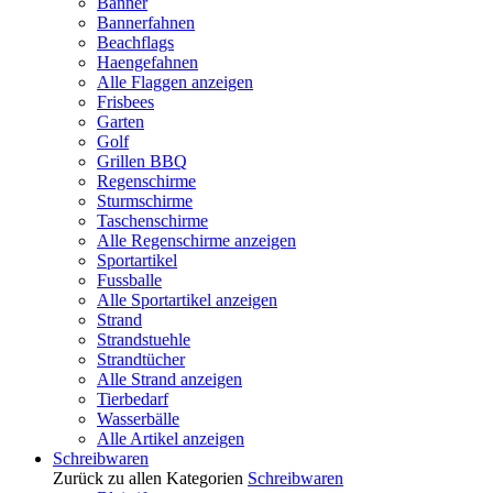
Banner
Bannerfahnen
Beachflags
Haengefahnen
Alle Flaggen anzeigen
Frisbees
Garten
Golf
Grillen BBQ
Regenschirme
Sturmschirme
Taschenschirme
Alle Regenschirme anzeigen
Sportartikel
Fussballe
Alle Sportartikel anzeigen
Strand
Strandstuehle
Strandtücher
Alle Strand anzeigen
Tierbedarf
Wasserbälle
Alle Artikel anzeigen
Schreibwaren
Zurück zu allen Kategorien
Schreibwaren