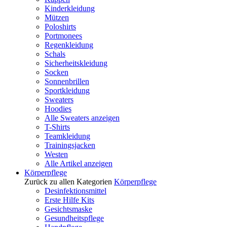
Kinderkleidung
Mützen
Poloshirts
Portmonees
Regenkleidung
Schals
Sicherheitskleidung
Socken
Sonnenbrillen
Sportkleidung
Sweaters
Hoodies
Alle Sweaters anzeigen
T-Shirts
Teamkleidung
Trainingsjacken
Westen
Alle Artikel anzeigen
Körperpflege
Zurück zu allen Kategorien
Körperpflege
Desinfektionsmittel
Erste Hilfe Kits
Gesichtsmaske
Gesundheitspflege