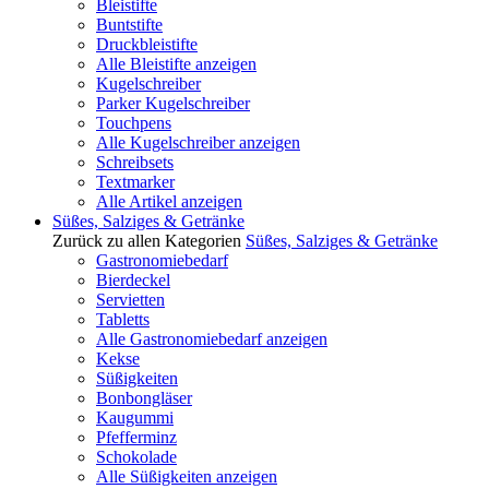
Bleistifte
Buntstifte
Druckbleistifte
Alle Bleistifte anzeigen
Kugelschreiber
Parker Kugelschreiber
Touchpens
Alle Kugelschreiber anzeigen
Schreibsets
Textmarker
Alle Artikel anzeigen
Süßes, Salziges & Getränke
Zurück zu allen Kategorien
Süßes, Salziges & Getränke
Gastronomiebedarf
Bierdeckel
Servietten
Tabletts
Alle Gastronomiebedarf anzeigen
Kekse
Süßigkeiten
Bonbongläser
Kaugummi
Pfefferminz
Schokolade
Alle Süßigkeiten anzeigen