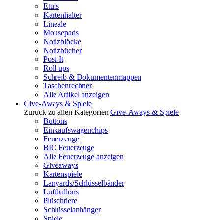
Etuis
Kartenhalter
Lineale
Mousepads
Notizblöcke
Notizbücher
Post-It
Roll ups
Schreib & Dokumentenmappen
Taschenrechner
Alle Artikel anzeigen
Give-Aways & Spiele
Zurück zu allen Kategorien
Give-Aways & Spiele
Buttons
Einkaufswagenchips
Feuerzeuge
BIC Feuerzeuge
Alle Feuerzeuge anzeigen
Giveaways
Kartenspiele
Lanyards/Schlüsselbänder
Luftballons
Plüschtiere
Schlüsselanhänger
Spiele