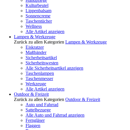
Handpflege
Kulturbeutel
Lippenbalsam
Sonnencreme
Taschentücher
Wellness
Alle Artikel anzeigen
Lampen & Werkzeuge
Zurück zu allen Kategorien
Lampen & Werkzeuge
Eiskratzer
Maßbänder
Sicherheitsartikel
Sicherheitswesten
Alle Sicherheitsartikel anzeigen
Taschenlampen
Taschenmesser
Werkzeuge
Alle Artikel anzeigen
Outdoor & Freizeit
Zurück zu allen Kategorien
Outdoor & Freizeit
Auto und Fahrrad
Sattelbezuege
Alle Auto und Fahrrad anzeigen
Ferngläser
Flaggen