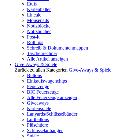
Etuis
Kartenhalter
Lineale
Mousepads
Notizblöcke
Notizbücher
Post-It
Roll ups
Schreib & Dokumentenmappen
Taschenrechner
Alle Artikel anzeigen
Give-Aways & Spiele
Zurück zu allen Kategorien
Give-Aways & Spiele
Buttons
Einkaufswagenchips
Feuerzeuge
BIC Feuerzeuge
Alle Feuerzeuge anzeigen
Giveaways
Kartenspiele
Lanyards/Schlüsselbänder
Luftballons
Plüschtiere
Schlüsselanhänger
Spiele