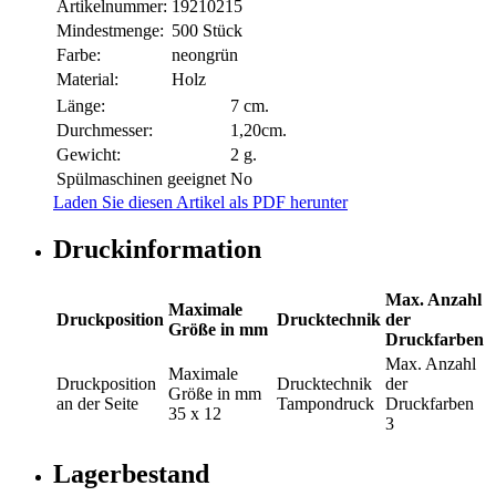
Artikelnummer:
19210215
Mindestmenge:
500 Stück
Farbe:
neongrün
Material:
Holz
Länge:
7 cm.
Durchmesser:
1,20cm.
Gewicht:
2 g.
Spülmaschinen geeignet
No
Laden Sie diesen Artikel als PDF herunter
Druckinformation
Max. Anzahl
Maximale
Druckposition
Drucktechnik
der
Größe in mm
Druckfarben
Max. Anzahl
Maximale
Druckposition
Drucktechnik
der
Größe in mm
an der Seite
Tampondruck
Druckfarben
35 x 12
3
Lagerbestand