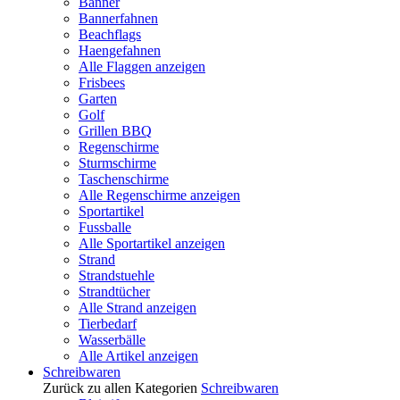
Banner
Bannerfahnen
Beachflags
Haengefahnen
Alle Flaggen anzeigen
Frisbees
Garten
Golf
Grillen BBQ
Regenschirme
Sturmschirme
Taschenschirme
Alle Regenschirme anzeigen
Sportartikel
Fussballe
Alle Sportartikel anzeigen
Strand
Strandstuehle
Strandtücher
Alle Strand anzeigen
Tierbedarf
Wasserbälle
Alle Artikel anzeigen
Schreibwaren
Zurück zu allen Kategorien
Schreibwaren