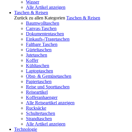
Wasser
Alle Artikel anzeigen
Taschen & Reisen
Zurück zu allen Kategorien
Taschen & Reisen
Baumwolltaschen
Canvas-Taschen
Dokumententaschen
Einkaufs-/Tragetaschen
Faltbare Taschen
Gürteltaschen
Jutetaschen
Koffer
Kühltaschen
Laptoptaschen
Obst- & Gemüsetaschen
Papiertaschen
Reise und Sporttaschen
Reiseartikel
Kofferanhaenger
Alle Reiseartikel anzeigen
Rucksäcke
Schultertaschen
Strandtaschen
Alle Artikel anzeigen
Technologie