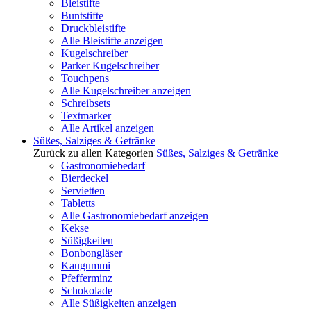
Bleistifte
Buntstifte
Druckbleistifte
Alle Bleistifte anzeigen
Kugelschreiber
Parker Kugelschreiber
Touchpens
Alle Kugelschreiber anzeigen
Schreibsets
Textmarker
Alle Artikel anzeigen
Süßes, Salziges & Getränke
Zurück zu allen Kategorien
Süßes, Salziges & Getränke
Gastronomiebedarf
Bierdeckel
Servietten
Tabletts
Alle Gastronomiebedarf anzeigen
Kekse
Süßigkeiten
Bonbongläser
Kaugummi
Pfefferminz
Schokolade
Alle Süßigkeiten anzeigen