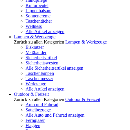
Handpflege
Kulturbeutel
Lippenbalsam
Sonnencreme
Taschentücher
Wellness
Alle Artikel anzeigen
Lampen & Werkzeuge
Zurück zu allen Kategorien
Lampen & Werkzeuge
Eiskratzer
Maßbänder
Sicherheitsartikel
Sicherheitswesten
Alle Sicherheitsartikel anzeigen
Taschenlampen
Taschenmesser
Werkzeuge
Alle Artikel anzeigen
Outdoor & Freizeit
Zurück zu allen Kategorien
Outdoor & Freizeit
Auto und Fahrrad
Sattelbezuege
Alle Auto und Fahrrad anzeigen
Ferngläser
Flaggen