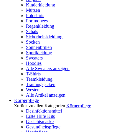
Kinderkleidung
Mützen
Poloshirts
Portmonees
Regenkleidung
Schals
Sicherheitskleidung
Socken
Sonnenbrillen
Sportkleidung
Sweaters
Hoodies
Alle Sweaters anzeigen
T-Shirts
Teamkleidung
Trainingsjacken
Westen
Alle Artikel anzeigen
Körperpflege
Zurück zu allen Kategorien
Körperpflege
Desinfektionsmittel
Erste Hilfe Kits
Gesichtsmaske
Gesundheitspflege