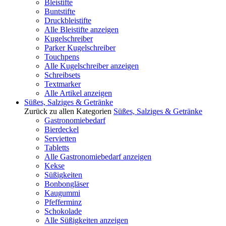
Bleistifte
Buntstifte
Druckbleistifte
Alle Bleistifte anzeigen
Kugelschreiber
Parker Kugelschreiber
Touchpens
Alle Kugelschreiber anzeigen
Schreibsets
Textmarker
Alle Artikel anzeigen
Süßes, Salziges & Getränke
Zurück zu allen Kategorien
Süßes, Salziges & Getränke
Gastronomiebedarf
Bierdeckel
Servietten
Tabletts
Alle Gastronomiebedarf anzeigen
Kekse
Süßigkeiten
Bonbongläser
Kaugummi
Pfefferminz
Schokolade
Alle Süßigkeiten anzeigen