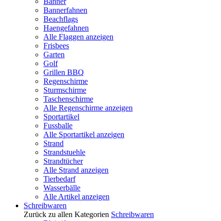
Banner
Bannerfahnen
Beachflags
Haengefahnen
Alle Flaggen anzeigen
Frisbees
Garten
Golf
Grillen BBQ
Regenschirme
Sturmschirme
Taschenschirme
Alle Regenschirme anzeigen
Sportartikel
Fussballe
Alle Sportartikel anzeigen
Strand
Strandstuehle
Strandtücher
Alle Strand anzeigen
Tierbedarf
Wasserbälle
Alle Artikel anzeigen
Schreibwaren
Zurück zu allen Kategorien
Schreibwaren