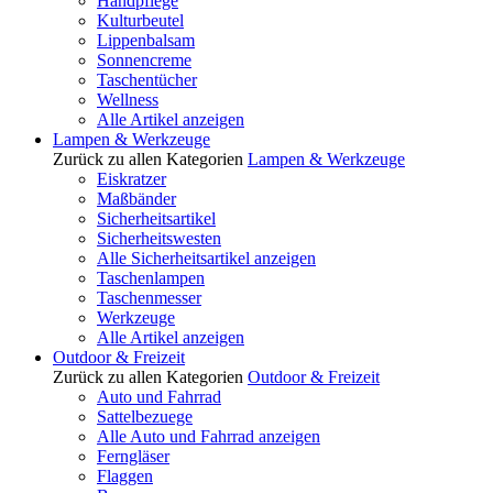
Handpflege
Kulturbeutel
Lippenbalsam
Sonnencreme
Taschentücher
Wellness
Alle Artikel anzeigen
Lampen & Werkzeuge
Zurück zu allen Kategorien
Lampen & Werkzeuge
Eiskratzer
Maßbänder
Sicherheitsartikel
Sicherheitswesten
Alle Sicherheitsartikel anzeigen
Taschenlampen
Taschenmesser
Werkzeuge
Alle Artikel anzeigen
Outdoor & Freizeit
Zurück zu allen Kategorien
Outdoor & Freizeit
Auto und Fahrrad
Sattelbezuege
Alle Auto und Fahrrad anzeigen
Ferngläser
Flaggen