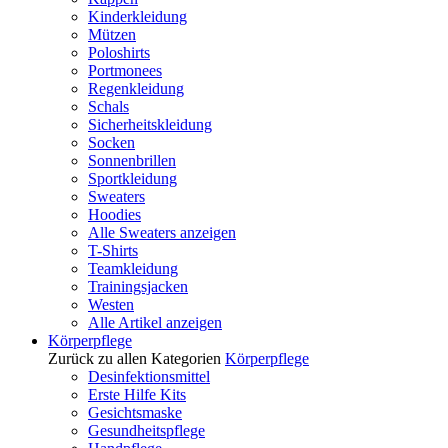
Kinderkleidung
Mützen
Poloshirts
Portmonees
Regenkleidung
Schals
Sicherheitskleidung
Socken
Sonnenbrillen
Sportkleidung
Sweaters
Hoodies
Alle Sweaters anzeigen
T-Shirts
Teamkleidung
Trainingsjacken
Westen
Alle Artikel anzeigen
Körperpflege
Zurück zu allen Kategorien
Körperpflege
Desinfektionsmittel
Erste Hilfe Kits
Gesichtsmaske
Gesundheitspflege