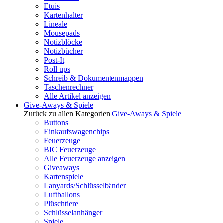
Etuis
Kartenhalter
Lineale
Mousepads
Notizblöcke
Notizbücher
Post-It
Roll ups
Schreib & Dokumentenmappen
Taschenrechner
Alle Artikel anzeigen
Give-Aways & Spiele
Zurück zu allen Kategorien
Give-Aways & Spiele
Buttons
Einkaufswagenchips
Feuerzeuge
BIC Feuerzeuge
Alle Feuerzeuge anzeigen
Giveaways
Kartenspiele
Lanyards/Schlüsselbänder
Luftballons
Plüschtiere
Schlüsselanhänger
Spiele