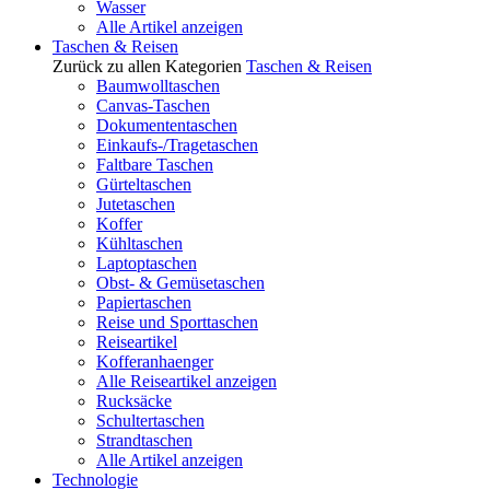
Wasser
Alle Artikel anzeigen
Taschen & Reisen
Zurück zu allen Kategorien
Taschen & Reisen
Baumwolltaschen
Canvas-Taschen
Dokumententaschen
Einkaufs-/Tragetaschen
Faltbare Taschen
Gürteltaschen
Jutetaschen
Koffer
Kühltaschen
Laptoptaschen
Obst- & Gemüsetaschen
Papiertaschen
Reise und Sporttaschen
Reiseartikel
Kofferanhaenger
Alle Reiseartikel anzeigen
Rucksäcke
Schultertaschen
Strandtaschen
Alle Artikel anzeigen
Technologie