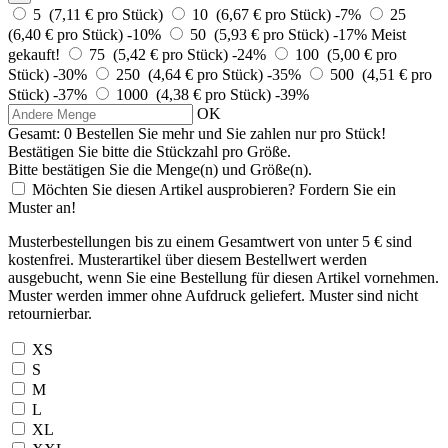
5 (7,11 € pro Stück)
10 (6,67 € pro Stück)
-7%
25
(6,40 € pro Stück)
-10%
50 (5,93 € pro Stück)
-17%
Meist
gekauft!
75 (5,42 € pro Stück)
-24%
100 (5,00 € pro
Stück)
-30%
250 (4,64 € pro Stück)
-35%
500 (4,51 € pro
Stück)
-37%
1000 (4,38 € pro Stück)
-39%
OK
Gesamt:
0
Bestellen Sie
mehr und Sie zahlen nur
pro Stück!
Bestätigen Sie bitte die Stückzahl pro Größe.
Bitte bestätigen Sie die Menge(n) und Größe(n).
Möchten Sie diesen Artikel ausprobieren? Fordern Sie ein
Muster an!
Musterbestellungen bis zu einem Gesamtwert von unter 5 € sind
kostenfrei. Musterartikel über diesem Bestellwert werden
ausgebucht, wenn Sie eine Bestellung für diesen Artikel vornehmen.
Muster werden immer ohne Aufdruck geliefert. Muster sind nicht
retournierbar.
XS
S
M
L
XL