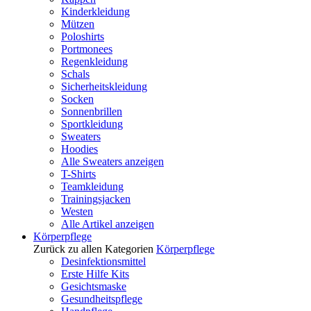
Kinderkleidung
Mützen
Poloshirts
Portmonees
Regenkleidung
Schals
Sicherheitskleidung
Socken
Sonnenbrillen
Sportkleidung
Sweaters
Hoodies
Alle Sweaters anzeigen
T-Shirts
Teamkleidung
Trainingsjacken
Westen
Alle Artikel anzeigen
Körperpflege
Zurück zu allen Kategorien
Körperpflege
Desinfektionsmittel
Erste Hilfe Kits
Gesichtsmaske
Gesundheitspflege