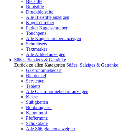
Bleistifte
Buntstifte
Druckbleistifte
Alle Bleistifte anzeigen
Kugelschreiber
Parker Kugelschreiber
Touchpens
Alle Kugelschreiber anzeigen
Schreibsets
Textmarker
Alle Artikel anzeigen
Süßes, Salziges & Getränke
Zurück zu allen Kategorien
Süßes, Salziges & Getränke
Gastronomiebedarf
Bierdeckel
Servietten
Tabletts
Alle Gastronomiebedarf anzeigen
Kekse
Süßigkeiten
Bonbongläser
Kaugummi
Pfefferminz
Schokolade
Alle Süßigkeiten anzeigen