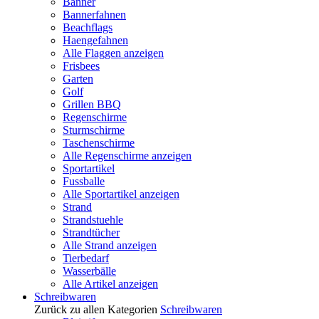
Banner
Bannerfahnen
Beachflags
Haengefahnen
Alle Flaggen anzeigen
Frisbees
Garten
Golf
Grillen BBQ
Regenschirme
Sturmschirme
Taschenschirme
Alle Regenschirme anzeigen
Sportartikel
Fussballe
Alle Sportartikel anzeigen
Strand
Strandstuehle
Strandtücher
Alle Strand anzeigen
Tierbedarf
Wasserbälle
Alle Artikel anzeigen
Schreibwaren
Zurück zu allen Kategorien
Schreibwaren