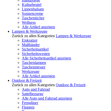
Handpflege
Kulturbeutel
Lippenbalsam
Sonnencreme
Taschentücher
Wellness
Alle Artikel anzeigen
Lampen & Werkzeuge
Zurück zu allen Kategorien
Lampen & Werkzeuge
Eiskratzer
Maßbänder
Sicherheitsartikel
Sicherheitswesten
Alle Sicherheitsartikel anzeigen
Taschenlampen
Taschenmesser
Werkzeuge
Alle Artikel anzeigen
Outdoor & Freizeit
Zurück zu allen Kategorien
Outdoor & Freizeit
Auto und Fahrrad
Sattelbezuege
Alle Auto und Fahrrad anzeigen
Ferngläser
Flaggen