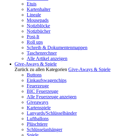
Etuis
Kartenhalter
Lineale
Mousepads
Notizblöcke
Notizbücher
Post-It
Roll ups
Schreib & Dokumentenmappen
Taschenrechner
Alle Artikel anzeigen
Give-Aways & Spiele
Zurück zu allen Kategorien
Give-Aways & Spiele
Buttons
Einkaufswagenchips
Feuerzeuge
BIC Feuerzeuge
Alle Feuerzeuge anzeigen
Giveaways
Kartenspiele
Lanyards/Schlüsselbänder
Luftballons
Plüschtiere
Schlüsselanhänger
Spiele