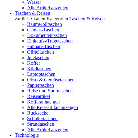
Wasser
Alle Artikel anzeigen
Taschen & Reisen
Zurück zu allen Kategorien
Taschen & Reisen
Baumwolltaschen
Canvas-Taschen
Dokumententaschen
Einkaufs-/Tragetaschen
Faltbare Taschen
Gürteltaschen
Jutetaschen
Koffer
Kühltaschen
Laptoptaschen
Obst- & Gemüsetaschen
Papiertaschen
Reise und Sporttaschen
Reiseartikel
Kofferanhaenger
Alle Reiseartikel anzeigen
Rucksäcke
Schultertaschen
Strandtaschen
Alle Artikel anzeigen
Technologie