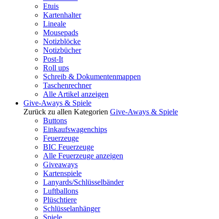
Etuis
Kartenhalter
Lineale
Mousepads
Notizblöcke
Notizbücher
Post-It
Roll ups
Schreib & Dokumentenmappen
Taschenrechner
Alle Artikel anzeigen
Give-Aways & Spiele
Zurück zu allen Kategorien
Give-Aways & Spiele
Buttons
Einkaufswagenchips
Feuerzeuge
BIC Feuerzeuge
Alle Feuerzeuge anzeigen
Giveaways
Kartenspiele
Lanyards/Schlüsselbänder
Luftballons
Plüschtiere
Schlüsselanhänger
Spiele