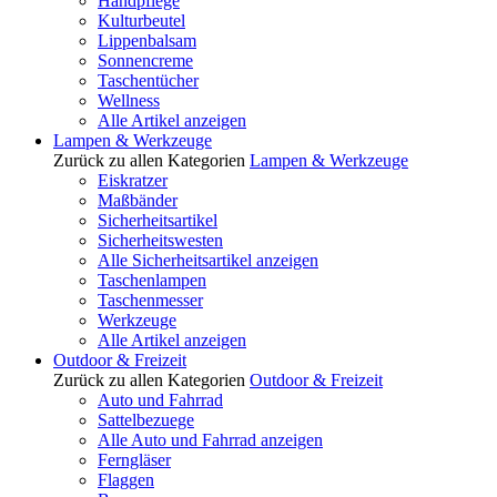
Handpflege
Kulturbeutel
Lippenbalsam
Sonnencreme
Taschentücher
Wellness
Alle Artikel anzeigen
Lampen & Werkzeuge
Zurück zu allen Kategorien
Lampen & Werkzeuge
Eiskratzer
Maßbänder
Sicherheitsartikel
Sicherheitswesten
Alle Sicherheitsartikel anzeigen
Taschenlampen
Taschenmesser
Werkzeuge
Alle Artikel anzeigen
Outdoor & Freizeit
Zurück zu allen Kategorien
Outdoor & Freizeit
Auto und Fahrrad
Sattelbezuege
Alle Auto und Fahrrad anzeigen
Ferngläser
Flaggen