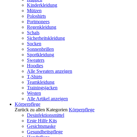
Kinderkleidung
Mützen
Poloshirts
Portmonees
Regenkleidung
Schals
Sicherheitskleidung
Socken
Sonnenbrillen
Sportkleidung
Sweaters
Hoodies
Alle Sweaters anzeigen
T-Shirts
Teamkleidung
Trainingsjacken
Westen
Alle Artikel anzeigen
Körperpflege
Zurück zu allen Kategorien
Körperpflege
Desinfektionsmittel
Erste Hilfe Kits
Gesichtsmaske
Gesundheitspflege