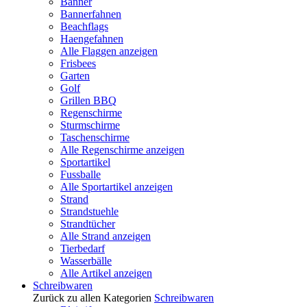
Banner
Bannerfahnen
Beachflags
Haengefahnen
Alle Flaggen anzeigen
Frisbees
Garten
Golf
Grillen BBQ
Regenschirme
Sturmschirme
Taschenschirme
Alle Regenschirme anzeigen
Sportartikel
Fussballe
Alle Sportartikel anzeigen
Strand
Strandstuehle
Strandtücher
Alle Strand anzeigen
Tierbedarf
Wasserbälle
Alle Artikel anzeigen
Schreibwaren
Zurück zu allen Kategorien
Schreibwaren