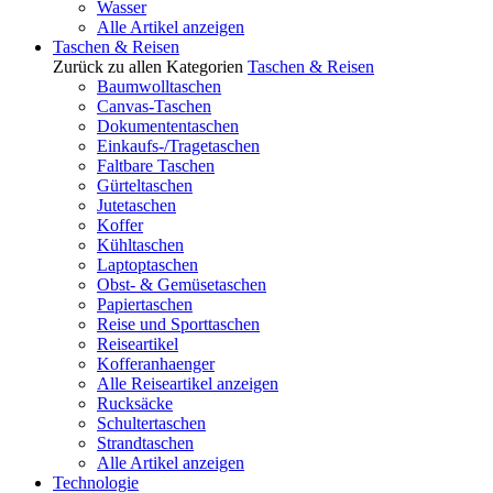
Wasser
Alle Artikel anzeigen
Taschen & Reisen
Zurück zu allen Kategorien
Taschen & Reisen
Baumwolltaschen
Canvas-Taschen
Dokumententaschen
Einkaufs-/Tragetaschen
Faltbare Taschen
Gürteltaschen
Jutetaschen
Koffer
Kühltaschen
Laptoptaschen
Obst- & Gemüsetaschen
Papiertaschen
Reise und Sporttaschen
Reiseartikel
Kofferanhaenger
Alle Reiseartikel anzeigen
Rucksäcke
Schultertaschen
Strandtaschen
Alle Artikel anzeigen
Technologie