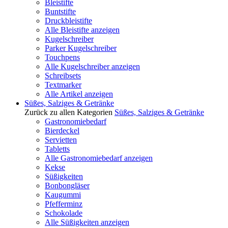
Bleistifte
Buntstifte
Druckbleistifte
Alle Bleistifte anzeigen
Kugelschreiber
Parker Kugelschreiber
Touchpens
Alle Kugelschreiber anzeigen
Schreibsets
Textmarker
Alle Artikel anzeigen
Süßes, Salziges & Getränke
Zurück zu allen Kategorien
Süßes, Salziges & Getränke
Gastronomiebedarf
Bierdeckel
Servietten
Tabletts
Alle Gastronomiebedarf anzeigen
Kekse
Süßigkeiten
Bonbongläser
Kaugummi
Pfefferminz
Schokolade
Alle Süßigkeiten anzeigen